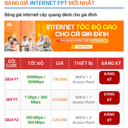
BẢNG GIÁ
INTERNET FPT
MỚI NHẤT
Bảng giá internet cáp quang dành cho gia đình
GÓI
TỐC ĐỘ
GIÁ
THIẾT BỊ
ĐĂNG KÝ
CƯỚC
ĐĂNG
300Mbps /
Wifi 6 + 1
GIGA F1
195.000
KÝ
300Mbps
Access Point
ĐĂNG
1 Gbps / 300
Wifi 6 + 1
SKY F1
210.000
KÝ
Mbps
Access Point
ĐĂNG
300 Mbps /
Wifi 6 + 2
GIGA F2
220.000
KÝ
300 Mbps
Access Point