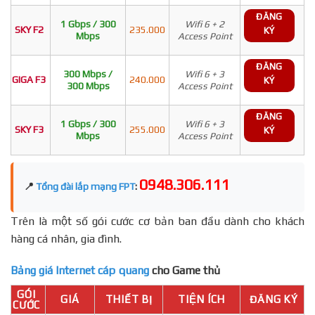
ĐĂNG
1 Gbps / 300
Wifi 6 + 2
SKY F2
235.000
KÝ
Mbps
Access Point
ĐĂNG
300 Mbps /
Wifi 6 + 3
GIGA F3
240.000
KÝ
300 Mbps
Access Point
ĐĂNG
1 Gbps / 300
Wifi 6 + 3
SKY F3
255.000
KÝ
Mbps
Access Point
0948.306.111
📍
Tổng đài lắp mạng FPT
:
Trên là một số gói cước cơ bản ban đầu dành cho khách
hàng cá nhân, gia đình.
Bảng giá Internet cáp quang
cho Game thủ
GÓI
GIÁ
THIẾT BỊ
TIỆN ÍCH
ĐĂNG KÝ
CƯỚC