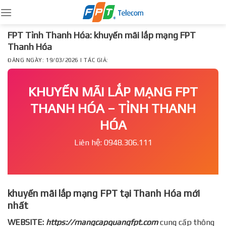
Skip
to
content
FPT Tỉnh Thanh Hóa: khuyến mãi lắp mạng FPT
Thanh Hóa
ĐĂNG NGÀY: 19/03/2026 | TÁC GIẢ:
KHUYẾN MÃI LẮP MẠNG FPT
THANH HÓA – TỈNH THANH
HÓA
Liên hệ: 0948.306.111
khuyến mãi lắp mạng FPT tại Thanh Hóa mới
nhất
WEBSITE:
https://mangcapquangfpt.com
cung cấp thông