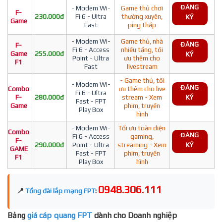
ĐĂNG
- Modem Wi-
Game thủ chơi
F-
230.000đ
Fi 6 - Ultra
thường xuyên,
KÝ
Game
Fast
ping thấp
- Modem Wi-
Game thủ, nhà
ĐĂNG
F-
Fi 6 - Access
nhiều tầng, tối
Game
255.000đ
KÝ
Point - Ultra
ưu thêm cho
F1
Fast
livestream
- Game thủ, tối
- Modem Wi-
ĐĂNG
Combo
ưu thêm cho live
Fi 6 - Ultra
F-
280.000đ
stream - Xem
KÝ
Fast - FPT
Game
phim, truyền
Play Box
hình
- Modem Wi-
Tối ưu toàn diện
Combo
ĐĂNG
Fi 6 - Access
gaming,
F-
290.000đ
Point - Ultra
streaming - Xem
KÝ
GAME
Fast - FPT
phim, truyền
F1
Play Box
hình
0948.306.111
📍
Tổng đài lắp mạng FPT
:
Bảng
giá cáp quang FPT
dành cho Doanh nghiệp