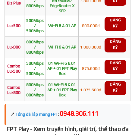
/
RB760iGS/
3.800.000đ
KÝ
Biz Plus
800Mbps
EdgeRouter X
SFP
ĐĂNG
500Mbps
Lux500
/
Wi-Fi 6 & 01 AP
800.000đ
KÝ
500Mbps
ĐĂNG
800Mbps
Lux800
/
Wi-Fi 6 & 01 AP
1.000.000đ
KÝ
800Mbps
ĐĂNG
500Mbps
01 Wi-Fi 6 & 01
Combo
/
AP + 01 FPT Play
875.600đ
KÝ
Lux500
500Mbps
Box
ĐĂNG
800Mbps
01 Wi-Fi 6 & 01
Combo
/
AP + 01 FPT Play
1.075.600đ
KÝ
Lux800
800Mbps
Box
0948.306.111
📍
Tổng đài lắp mạng FPT
:
FPT Play - Xem truyền hình, giải trí, thể thao đa