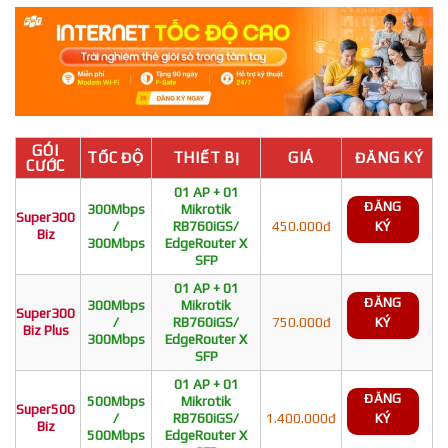
GÓI
TỐC ĐỘ
THIẾT BỊ
GIÁ
ĐĂNG KÝ
CƯỚC
01 AP + 01
ĐĂNG
300Mbps
Mikrotik
Super300
/
RB760iGS/
450.000đ
KÝ
Biz
300Mbps
EdgeRouter X
SFP
01 AP + 01
ĐĂNG
300Mbps
Mikrotik
Super300
/
RB760iGS/
750.000đ
KÝ
Biz Plus
300Mbps
EdgeRouter X
SFP
01 AP + 01
ĐĂNG
500Mbps
Mikrotik
Super500
/
RB760iGS/
1.400.000đ
KÝ
Biz
500Mbps
EdgeRouter X