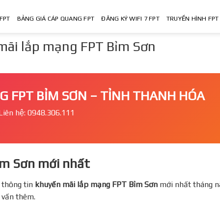
FPT
BẢNG GIÁ CÁP QUANG FPT
ĐĂNG KÝ WIFI 7 FPT
TRUYỀN HÌNH FPT
ãi lắp mạng FPT Bỉm Sơn
̣NG FPT BỈM SƠN – TỈNH THANH HÓA
Liên hệ: 0948.306.111
ỉm Sơn mới nhất
 thông tin
khuyến mãi lắp mạng FPT
Bỉm Sơn
mới nhất tháng na
ư vấn thêm.