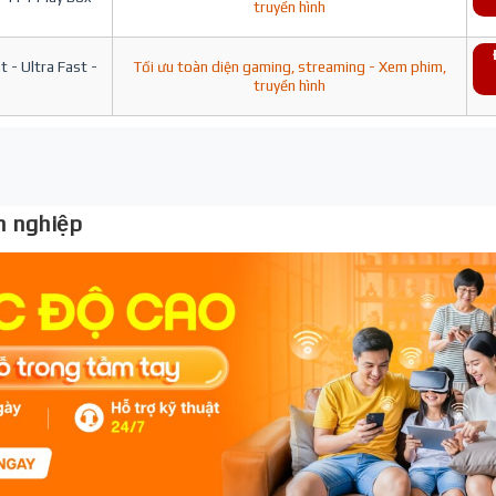
truyền hình
 - Ultra Fast -
Tối ưu toàn diện gaming, streaming - Xem phim,
truyền hình
 nghiệp