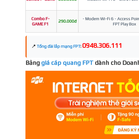
Combo F-
- Modem Wi-Fi 6 - Access Point
290.000đ
GAME F1
FPT Play Box
0948.306.111
📍
Tổng đài lắp mạng FPT
:
Bảng
giá cáp quang FPT
dành cho Doanh