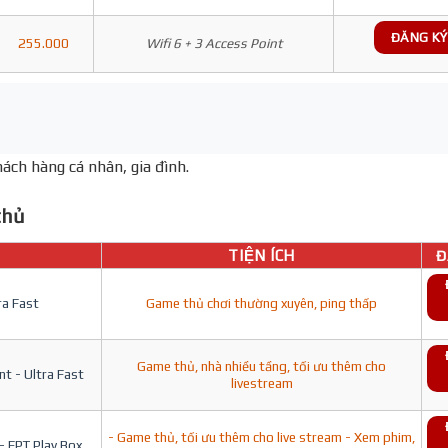
ĐĂNG KÝ
255.000
Wifi 6 + 3 Access Point
ách hàng cá nhân, gia đình.
hủ
TIỆN ÍCH
Đ
ra Fast
Game thủ chơi thường xuyên, ping thấp
Game thủ, nhà nhiều tầng, tối ưu thêm cho
t - Ultra Fast
livestream
- Game thủ, tối ưu thêm cho live stream - Xem phim,
- FPT Play Box