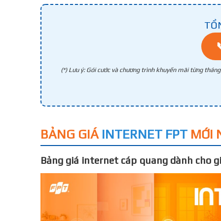
TỔ
(*) Lưu ý: Gói cước và chương trình khuyến mãi từng thán
BẢNG GIÁ
INTERNET FPT
MỚI 
Bảng giá internet cáp quang dành cho gi