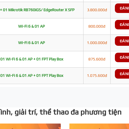
ĐĂN
+ 01 Mikrotik RB760iGS/ EdgeRouter X SFP
3.800.000đ
ĐĂN
Wi-Fi 6 & 01 AP
800.000đ
ĐĂN
Wi-Fi 6 & 01 AP
1.000.000đ
ĐĂN
01 Wi-Fi 6 & 01 AP + 01 FPT Play Box
875.600đ
ĐĂN
01 Wi-Fi 6 & 01 AP + 01 FPT Play Box
1.075.600đ
nh, giải trí, thể thao đa phương tiện