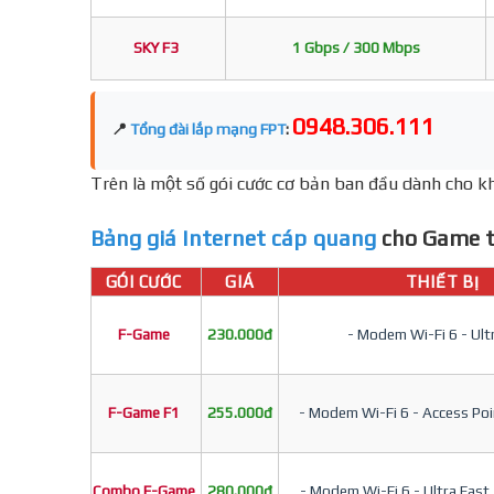
SKY F3
1 Gbps / 300 Mbps
0948.306.111
📍
Tổng đài lắp mạng FPT
:
Trên là một số gói cước cơ bản ban đầu dành cho kh
Bảng giá Internet cáp quang
cho Game t
GÓI CƯỚC
GIÁ
THIẾT BỊ
F-Game
230.000đ
- Modem Wi-Fi 6 - Ult
F-Game F1
255.000đ
- Modem Wi-Fi 6 - Access Poin
Combo F-Game
280.000đ
- Modem Wi-Fi 6 - Ultra Fast 