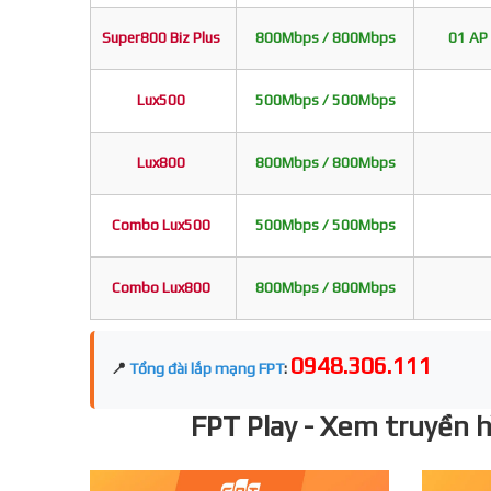
Super800 Biz Plus
800Mbps / 800Mbps
01 AP 
Lux500
500Mbps / 500Mbps
Lux800
800Mbps / 800Mbps
Combo Lux500
500Mbps / 500Mbps
Combo Lux800
800Mbps / 800Mbps
0948.306.111
📍
Tổng đài lắp mạng FPT
:
FPT Play - Xem truyền hì