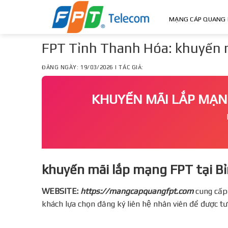
Skip
to
MẠNG CÁP QUANG 
content
FPT Tỉnh Thanh Hóa: khuyến m
ĐĂNG NGÀY: 19/03/2026 | TÁC GIẢ:
KHUYẾN MÃI LẮP MA
khuyến mãi lắp mạng FPT tại B
WEBSITE:
https://mangcapquangfpt.com
cung cấp
khách lựa chọn đăng ký liên hệ nhân viên để được t