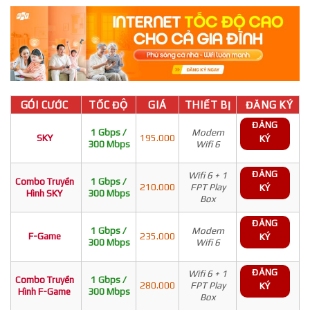
GÓI CƯỚC
TỐC ĐỘ
GIÁ
THIẾT BỊ
ĐĂNG KÝ
ĐĂNG
1 Gbps /
Modem
SKY
195.000
KÝ
300 Mbps
Wifi 6
ĐĂNG
Wifi 6 + 1
Combo Truyền
1 Gbps /
210.000
FPT Play
KÝ
Hình SKY
300 Mbps
Box
ĐĂNG
1 Gbps /
Modem
F-Game
235.000
KÝ
300 Mbps
Wifi 6
ĐĂNG
Wifi 6 + 1
Combo Truyền
1 Gbps /
280.000
FPT Play
KÝ
Hình F-Game
300 Mbps
Box