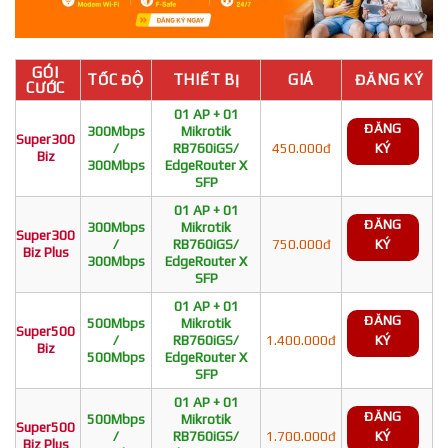
GÓI
TỐC ĐỘ
THIẾT BỊ
GIÁ
ĐĂNG KÝ
CƯỚC
01 AP + 01
ĐĂNG
300Mbps
Mikrotik
Super300
/
RB760iGS/
450.000đ
KÝ
Biz
300Mbps
EdgeRouter X
SFP
01 AP + 01
ĐĂNG
300Mbps
Mikrotik
Super300
/
RB760iGS/
750.000đ
KÝ
Biz Plus
300Mbps
EdgeRouter X
SFP
01 AP + 01
ĐĂNG
500Mbps
Mikrotik
Super500
/
RB760iGS/
1.400.000đ
KÝ
Biz
500Mbps
EdgeRouter X
SFP
01 AP + 01
ĐĂNG
500Mbps
Mikrotik
Super500
/
RB760iGS/
1.700.000đ
KÝ
Biz Plus