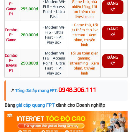
- Modem Wi-
Game thủ, nhà
ĐĂNG
F-
Fi 6 - Access
nhiều tầng, tối
Game
255.000đ
KÝ
Point - Ultra
ưu thêm cho
F1
Fast
livestream
- Game thủ, tối
- Modem Wi-
ĐĂNG
Combo
ưu thêm cho live
Fi 6 - Ultra
F-
280.000đ
stream - Xem
KÝ
Fast - FPT
Game
phim, truyền
Play Box
hình
- Modem Wi-
Tối ưu toàn diện
Combo
ĐĂNG
Fi 6 - Access
gaming,
F-
290.000đ
Point - Ultra
streaming - Xem
KÝ
GAME
Fast - FPT
phim, truyền
F1
Play Box
hình
0948.306.111
📍
Tổng đài lắp mạng FPT
:
Bảng
giá cáp quang FPT
dành cho Doanh nghiệp