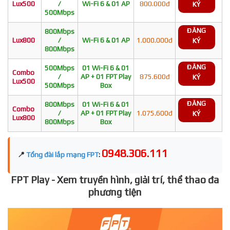
Lux500
/
Wi-Fi 6 & 01 AP
800.000đ
KÝ
500Mbps
ĐĂNG
800Mbps
Lux800
/
Wi-Fi 6 & 01 AP
1.000.000đ
KÝ
800Mbps
ĐĂNG
500Mbps
01 Wi-Fi 6 & 01
Combo
/
AP + 01 FPT Play
875.600đ
KÝ
Lux500
500Mbps
Box
ĐĂNG
800Mbps
01 Wi-Fi 6 & 01
Combo
/
AP + 01 FPT Play
1.075.600đ
KÝ
Lux800
800Mbps
Box
0948.306.111
📍
Tổng đài lắp mạng FPT
:
FPT Play - Xem truyền hình, giải trí, thể thao đa
phương tiện