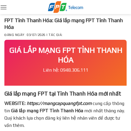
Skip
to
content
FPT Tỉnh Thanh Hóa: Giá lắp mạng FPT Tỉnh Thanh
Hóa
ĐĂNG NGÀY: 03/07/2026 | TÁC GIẢ:
GIÁ LẮP MẠNG FPT TỈNH THANH
HÓA
Liên hệ: 0948.306.111
Giá lắp mạng FPT tại Tỉnh Thanh Hóa mới nhất
WEBSITE:
https://mangcapquangfpt.com
cung cấp thông
tin
Giá lắp mạng FPT
Tỉnh Thanh Hóa
mới nhất tháng này.
Quý khách lựa chọn đăng ký liên hệ nhân viên để được tư
vấn thêm.