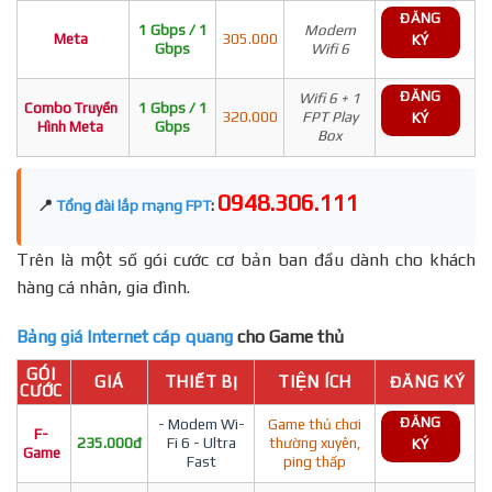
ĐĂNG
1 Gbps / 1
Modem
Meta
305.000
KÝ
Gbps
Wifi 6
ĐĂNG
Wifi 6 + 1
Combo Truyền
1 Gbps / 1
320.000
FPT Play
KÝ
Hình Meta
Gbps
Box
0948.306.111
📍
Tổng đài lắp mạng FPT
:
Trên là một số gói cước cơ bản ban đầu dành cho khách
hàng cá nhân, gia đình.
Bảng giá Internet cáp quang
cho Game thủ
GÓI
GIÁ
THIẾT BỊ
TIỆN ÍCH
ĐĂNG KÝ
CƯỚC
ĐĂNG
- Modem Wi-
Game thủ chơi
F-
235.000đ
Fi 6 - Ultra
thường xuyên,
KÝ
Game
Fast
ping thấp