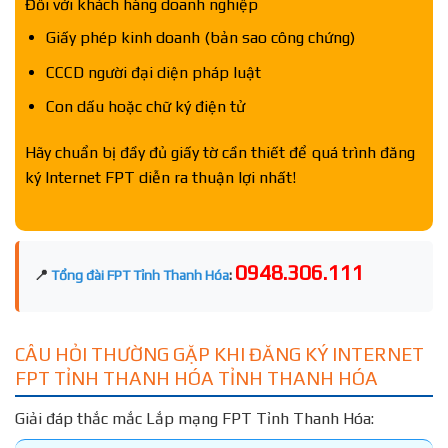
Đối với khách hàng doanh nghiệp
Giấy phép kinh doanh (bản sao công chứng)
CCCD người đại diện pháp luật
Con dấu hoặc chữ ký điện tử
Hãy chuẩn bị đầy đủ giấy tờ cần thiết để quá trình đăng
ký Internet FPT diễn ra thuận lợi nhất!
0948.306.111
📍
Tổng đài FPT Tỉnh Thanh Hóa
:
CÂU HỎI THƯỜNG GẶP KHI ĐĂNG KÝ INTERNET
FPT TỈNH THANH HÓA TỈNH THANH HÓA
Giải đáp thắc mắc Lắp mạng FPT Tỉnh Thanh Hóa: