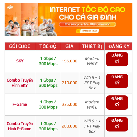
GÓI CƯỚC
TỐC ĐỘ
GIÁ
THIẾT BỊ
ĐĂNG KÝ
ĐĂNG
1 Gbps /
Modem
SKY
195.000
KÝ
300 Mbps
Wifi 6
ĐĂNG
Wifi 6 + 1
Combo Truyền
1 Gbps /
210.000
FPT Play
KÝ
Hình SKY
300 Mbps
Box
ĐĂNG
1 Gbps /
Modem
F-Game
235.000
KÝ
300 Mbps
Wifi 6
ĐĂNG
Wifi 6 + 1
Combo Truyền
1 Gbps /
280.000
FPT Play
KÝ
Hình F-Game
300 Mbps
Box