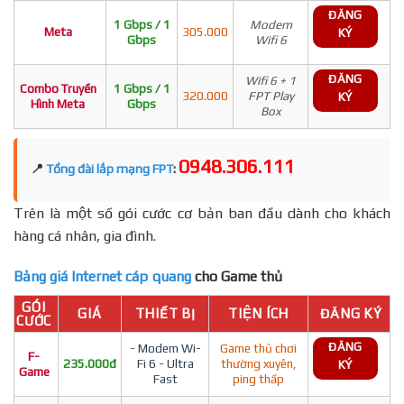
ĐĂNG
1 Gbps / 1
Modem
Meta
305.000
KÝ
Gbps
Wifi 6
ĐĂNG
Wifi 6 + 1
Combo Truyền
1 Gbps / 1
320.000
FPT Play
KÝ
Hình Meta
Gbps
Box
0948.306.111
📍
Tổng đài lắp mạng FPT
:
Trên là một số gói cước cơ bản ban đầu dành cho khách
hàng cá nhân, gia đình.
Bảng giá Internet cáp quang
cho Game thủ
GÓI
GIÁ
THIẾT BỊ
TIỆN ÍCH
ĐĂNG KÝ
CƯỚC
ĐĂNG
- Modem Wi-
Game thủ chơi
F-
235.000đ
Fi 6 - Ultra
thường xuyên,
KÝ
Game
Fast
ping thấp