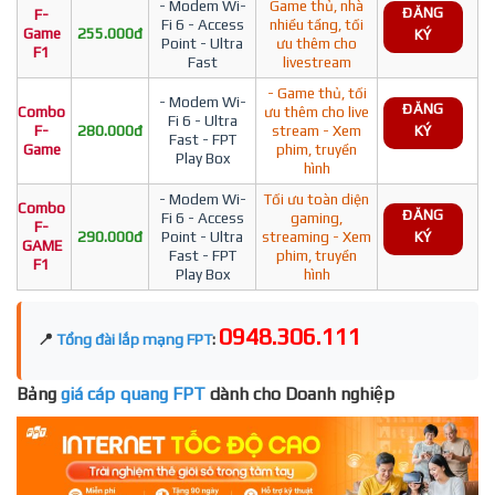
- Modem Wi-
Game thủ, nhà
ĐĂNG
F-
Fi 6 - Access
nhiều tầng, tối
Game
255.000đ
KÝ
Point - Ultra
ưu thêm cho
F1
Fast
livestream
- Game thủ, tối
- Modem Wi-
ĐĂNG
Combo
ưu thêm cho live
Fi 6 - Ultra
F-
280.000đ
stream - Xem
KÝ
Fast - FPT
Game
phim, truyền
Play Box
hình
- Modem Wi-
Tối ưu toàn diện
Combo
ĐĂNG
Fi 6 - Access
gaming,
F-
290.000đ
Point - Ultra
streaming - Xem
KÝ
GAME
Fast - FPT
phim, truyền
F1
Play Box
hình
0948.306.111
📍
Tổng đài lắp mạng FPT
:
Bảng
giá cáp quang FPT
dành cho Doanh nghiệp