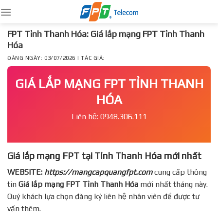
Skip
to
content
FPT Tỉnh Thanh Hóa: Giá lắp mạng FPT Tỉnh Thanh
Hóa
ĐĂNG NGÀY: 03/07/2026 | TÁC GIẢ:
GIÁ LẮP MẠNG FPT TỈNH THANH
HÓA
Liên hệ: 0948.306.111
Giá lắp mạng FPT tại Tỉnh Thanh Hóa mới nhất
WEBSITE:
https://mangcapquangfpt.com
cung cấp thông
tin
Giá lắp mạng FPT
Tỉnh Thanh Hóa
mới nhất tháng này.
Quý khách lựa chọn đăng ký liên hệ nhân viên để được tư
vấn thêm.