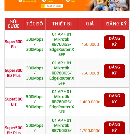
GÓI
TỐC ĐỘ
THIẾT BỊ
GIÁ
ĐĂNG KÝ
CƯỚC
01 AP + 01
ĐĂNG
300Mbps
Mikrotik
Super300
/
RB760iGS/
450.000đ
KÝ
Biz
300Mbps
EdgeRouter X
SFP
01 AP + 01
ĐĂNG
300Mbps
Mikrotik
Super300
/
RB760iGS/
750.000đ
KÝ
Biz Plus
300Mbps
EdgeRouter X
SFP
01 AP + 01
ĐĂNG
500Mbps
Mikrotik
Super500
/
RB760iGS/
1.400.000đ
KÝ
Biz
500Mbps
EdgeRouter X
SFP
01 AP + 01
ĐĂNG
500Mbps
Mikrotik
Super500
/
RB760iGS/
1.700.000đ
KÝ
Biz Plus