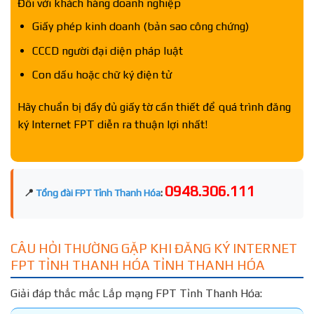
Đối với khách hàng doanh nghiệp
Giấy phép kinh doanh (bản sao công chứng)
CCCD người đại diện pháp luật
Con dấu hoặc chữ ký điện tử
Hãy chuẩn bị đầy đủ giấy tờ cần thiết để quá trình đăng
ký Internet FPT diễn ra thuận lợi nhất!
0948.306.111
📍
Tổng đài FPT Tỉnh Thanh Hóa
:
CÂU HỎI THƯỜNG GẶP KHI ĐĂNG KÝ INTERNET
FPT TỈNH THANH HÓA TỈNH THANH HÓA
Giải đáp thắc mắc Lắp mạng FPT Tỉnh Thanh Hóa: