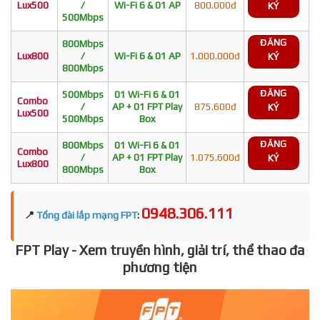
Lux500
/
Wi-Fi 6 & 01 AP
800.000đ
KÝ
500Mbps
ĐĂNG
800Mbps
Lux800
/
Wi-Fi 6 & 01 AP
1.000.000đ
KÝ
800Mbps
ĐĂNG
500Mbps
01 Wi-Fi 6 & 01
Combo
/
AP + 01 FPT Play
875.600đ
KÝ
Lux500
500Mbps
Box
ĐĂNG
800Mbps
01 Wi-Fi 6 & 01
Combo
/
AP + 01 FPT Play
1.075.600đ
KÝ
Lux800
800Mbps
Box
0948.306.111
📍
Tổng đài lắp mạng FPT
:
FPT Play - Xem truyền hình, giải trí, thể thao đa
phương tiện