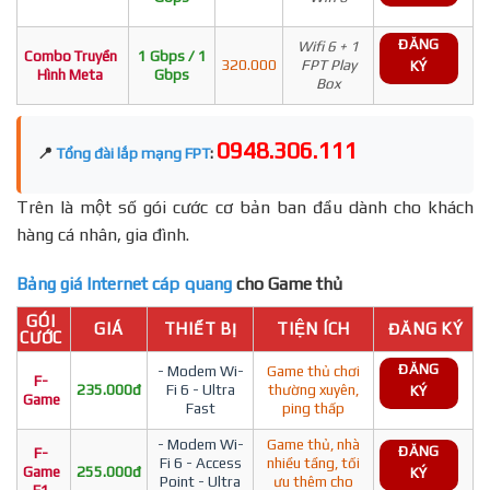
ĐĂNG
Wifi 6 + 1
Combo Truyền
1 Gbps / 1
320.000
FPT Play
KÝ
Hình Meta
Gbps
Box
0948.306.111
📍
Tổng đài lắp mạng FPT
:
Trên là một số gói cước cơ bản ban đầu dành cho khách
hàng cá nhân, gia đình.
Bảng giá Internet cáp quang
cho Game thủ
GÓI
GIÁ
THIẾT BỊ
TIỆN ÍCH
ĐĂNG KÝ
CƯỚC
ĐĂNG
- Modem Wi-
Game thủ chơi
F-
235.000đ
Fi 6 - Ultra
thường xuyên,
KÝ
Game
Fast
ping thấp
- Modem Wi-
Game thủ, nhà
ĐĂNG
F-
Fi 6 - Access
nhiều tầng, tối
Game
255.000đ
KÝ
Point - Ultra
ưu thêm cho