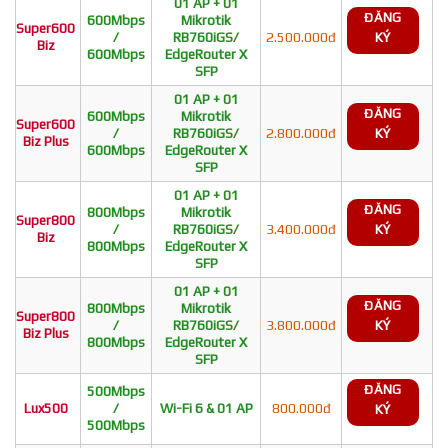
01 AP + 01
ĐĂNG
600Mbps
Mikrotik
Super600
/
RB760iGS/
2.500.000đ
KÝ
Biz
600Mbps
EdgeRouter X
SFP
01 AP + 01
ĐĂNG
600Mbps
Mikrotik
Super600
/
RB760iGS/
2.800.000đ
KÝ
Biz Plus
600Mbps
EdgeRouter X
SFP
01 AP + 01
ĐĂNG
800Mbps
Mikrotik
Super800
/
RB760iGS/
3.400.000đ
KÝ
Biz
800Mbps
EdgeRouter X
SFP
01 AP + 01
ĐĂNG
800Mbps
Mikrotik
Super800
/
RB760iGS/
3.800.000đ
KÝ
Biz Plus
800Mbps
EdgeRouter X
SFP
ĐĂNG
500Mbps
Lux500
/
Wi-Fi 6 & 01 AP
800.000đ
KÝ
500Mbps