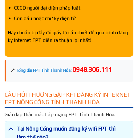
CCCD người đại diện pháp luật
Con dấu hoặc chữ ký điện tử
Hãy chuẩn bị đầy đủ giấy tờ cần thiết để quá trình đăng
ký Internet FPT diễn ra thuận lợi nhất!
0948.306.111
📍
Tổng đài FPT Tỉnh Thanh Hóa
:
CÂU HỎI THƯỜNG GẶP KHI ĐĂNG KÝ INTERNET
FPT NÔNG CỐNG TỈNH THANH HÓA
Giải đáp thắc mắc Lắp mạng FPT Tỉnh Thanh Hóa:
Tại Nông Cống muốn đăng ký wifi FPT thì
làm thế nào?