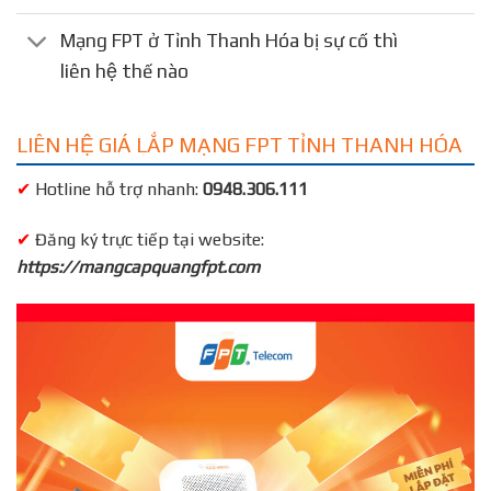
Mạng FPT ở Tỉnh Thanh Hóa bị sự cố thì
liên hệ thế nào
LIÊN HỆ GIÁ LẮP MẠNG FPT TỈNH THANH HÓA
✔
Hotline hỗ trợ nhanh:
0948.306.111
✔
Đăng ký trực tiếp tại website:
https://mangcapquangfpt.com