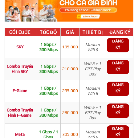
GÓI CƯỚC
TỐC ĐỘ
GIÁ
THIẾT BỊ
ĐĂNG KÝ
ĐĂNG
1 Gbps /
Modem
SKY
195.000
KÝ
300 Mbps
Wifi 6
ĐĂNG
Wifi 6 + 1
Combo Truyền
1 Gbps /
210.000
FPT Play
KÝ
Hình SKY
300 Mbps
Box
ĐĂNG
1 Gbps /
Modem
F-Game
235.000
KÝ
300 Mbps
Wifi 6
ĐĂNG
Wifi 6 + 1
Combo Truyền
1 Gbps /
280.000
FPT Play
KÝ
Hình F-Game
300 Mbps
Box
ĐĂNG
1 Gbps / 1
Modem
Meta
305.000
KÝ
Gbps
Wifi 6