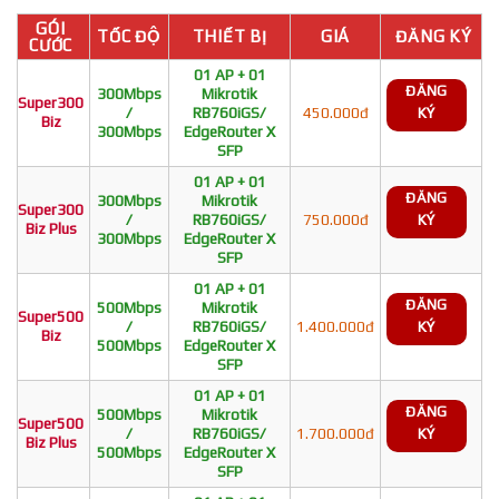
GÓI
TỐC ĐỘ
THIẾT BỊ
GIÁ
ĐĂNG KÝ
CƯỚC
01 AP + 01
ĐĂNG
300Mbps
Mikrotik
Super300
/
RB760iGS/
450.000đ
KÝ
Biz
300Mbps
EdgeRouter X
SFP
01 AP + 01
ĐĂNG
300Mbps
Mikrotik
Super300
/
RB760iGS/
750.000đ
KÝ
Biz Plus
300Mbps
EdgeRouter X
SFP
01 AP + 01
ĐĂNG
500Mbps
Mikrotik
Super500
/
RB760iGS/
1.400.000đ
KÝ
Biz
500Mbps
EdgeRouter X
SFP
01 AP + 01
ĐĂNG
500Mbps
Mikrotik
Super500
/
RB760iGS/
1.700.000đ
KÝ
Biz Plus
500Mbps
EdgeRouter X
SFP