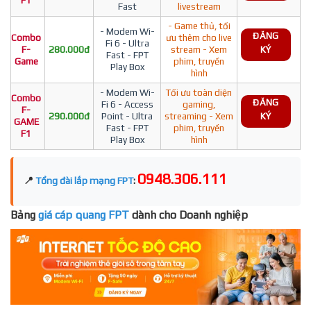
F1
Fast
livestream
- Game thủ, tối
- Modem Wi-
ĐĂNG
Combo
ưu thêm cho live
Fi 6 - Ultra
F-
280.000đ
stream - Xem
KÝ
Fast - FPT
Game
phim, truyền
Play Box
hình
- Modem Wi-
Tối ưu toàn diện
Combo
ĐĂNG
Fi 6 - Access
gaming,
F-
290.000đ
Point - Ultra
streaming - Xem
KÝ
GAME
Fast - FPT
phim, truyền
F1
Play Box
hình
0948.306.111
📍
Tổng đài lắp mạng FPT
:
Bảng
giá cáp quang FPT
dành cho Doanh nghiệp