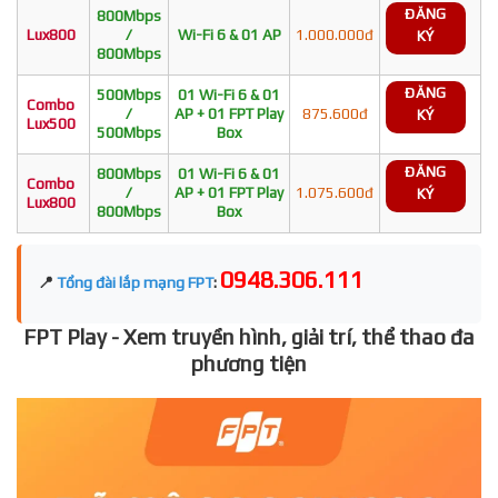
ĐĂNG
800Mbps
Lux800
/
Wi-Fi 6 & 01 AP
1.000.000đ
KÝ
800Mbps
ĐĂNG
500Mbps
01 Wi-Fi 6 & 01
Combo
/
AP + 01 FPT Play
875.600đ
KÝ
Lux500
500Mbps
Box
ĐĂNG
800Mbps
01 Wi-Fi 6 & 01
Combo
/
AP + 01 FPT Play
1.075.600đ
KÝ
Lux800
800Mbps
Box
0948.306.111
📍
Tổng đài lắp mạng FPT
:
FPT Play - Xem truyền hình, giải trí, thể thao đa
phương tiện