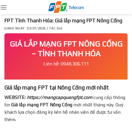
Skip
to
content
FPT Tỉnh Thanh Hóa: Giá lắp mạng FPT Nông Cống
ĐĂNG NGÀY: 03/07/2026 | TÁC GIẢ:
GIÁ LẮP MẠNG FPT NÔNG CỐNG
– TỈNH THANH HÓA
Liên hệ: 0948.306.111
Giá lắp mạng FPT tại Nông Cống mới nhất
WEBSITE:
https://mangcapquangfpt.com
cung cấp thông
tin
Giá lắp mạng FPT
Nông Cống
mới nhất tháng này. Quý
khách lựa chọn đăng ký liên hệ nhân viên để được tư vấn
thêm.