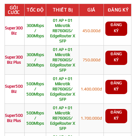
GÓI
TỐC ĐỘ
THIẾT BỊ
GIÁ
ĐĂNG KÝ
CƯỚC
01 AP + 01
ĐĂNG
300Mbps
Mikrotik
Super300
/
RB760iGS/
450.000đ
KÝ
Biz
300Mbps
EdgeRouter X
SFP
01 AP + 01
ĐĂNG
300Mbps
Mikrotik
Super300
/
RB760iGS/
750.000đ
KÝ
Biz Plus
300Mbps
EdgeRouter X
SFP
01 AP + 01
ĐĂNG
500Mbps
Mikrotik
Super500
/
RB760iGS/
1.400.000đ
KÝ
Biz
500Mbps
EdgeRouter X
SFP
01 AP + 01
ĐĂNG
500Mbps
Mikrotik
Super500
/
RB760iGS/
1.700.000đ
KÝ
Biz Plus
500Mbps
EdgeRouter X
SFP