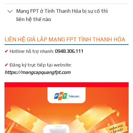
Mạng FPT ở Tỉnh Thanh Hóa bị sự cố thì
liên hệ thế nào
LIÊN HỆ GIÁ LẮP MẠNG FPT TỈNH THANH HÓA
✔
Hotline hỗ trợ nhanh:
0948.306.111
✔
Đăng ký trực tiếp tại website:
https://mangcapquangfpt.com