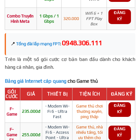
ĐĂNG
Wifi 6 + 1
Combo Truyền
1 Gbps / 1
320.000
FPT Play
KÝ
Hình Meta
Gbps
Box
0948.306.111
📍
Tổng đài lắp mạng FPT
:
Trên là một số gói cước cơ bản ban đầu dành cho khách
hàng cá nhân, gia đình.
Bảng giá Internet cáp quang
cho Game thủ
GÓI
GIÁ
THIẾT BỊ
TIỆN ÍCH
ĐĂNG KÝ
CƯỚC
ĐĂNG
- Modem Wi-
Game thủ chơi
F-
235.000đ
Fi 6 - Ultra
thường xuyên,
KÝ
Game
Fast
ping thấp
- Modem Wi-
Game thủ, nhà
ĐĂNG
F-
Fi 6 - Access
nhiều tầng, tối
Game
255.000đ
KÝ
Point - Ultra
ưu thêm cho