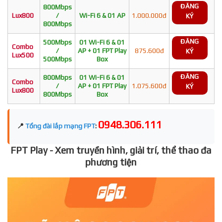
ĐĂNG
800Mbps
Lux800
/
Wi-Fi 6 & 01 AP
1.000.000đ
KÝ
800Mbps
ĐĂNG
500Mbps
01 Wi-Fi 6 & 01
Combo
/
AP + 01 FPT Play
875.600đ
KÝ
Lux500
500Mbps
Box
ĐĂNG
800Mbps
01 Wi-Fi 6 & 01
Combo
/
AP + 01 FPT Play
1.075.600đ
KÝ
Lux800
800Mbps
Box
0948.306.111
📍
Tổng đài lắp mạng FPT
:
FPT Play - Xem truyền hình, giải trí, thể thao đa
phương tiện