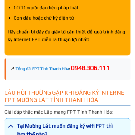
CCCD người đại diện pháp luật
Con dấu hoặc chữ ký điện tử
Hãy chuẩn bị đầy đủ giấy tờ cần thiết để quá trình đăng
ký Internet FPT diễn ra thuận lợi nhất!
0948.306.111
📍
Tổng đài FPT Tỉnh Thanh Hóa
:
CÂU HỎI THƯỜNG GẶP KHI ĐĂNG KÝ INTERNET
FPT MƯỜNG LÁT TỈNH THANH HÓA
Giải đáp thắc mắc Lắp mạng FPT Tỉnh Thanh Hóa:
Tại Mường Lát muốn đăng ký wifi FPT thì
làm thế nào?