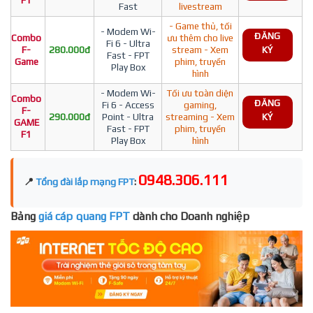
F1
Fast
livestream
- Game thủ, tối
- Modem Wi-
ĐĂNG
Combo
ưu thêm cho live
Fi 6 - Ultra
F-
280.000đ
stream - Xem
KÝ
Fast - FPT
Game
phim, truyền
Play Box
hình
- Modem Wi-
Tối ưu toàn diện
Combo
ĐĂNG
Fi 6 - Access
gaming,
F-
290.000đ
Point - Ultra
streaming - Xem
KÝ
GAME
Fast - FPT
phim, truyền
F1
Play Box
hình
0948.306.111
📍
Tổng đài lắp mạng FPT
:
Bảng
giá cáp quang FPT
dành cho Doanh nghiệp