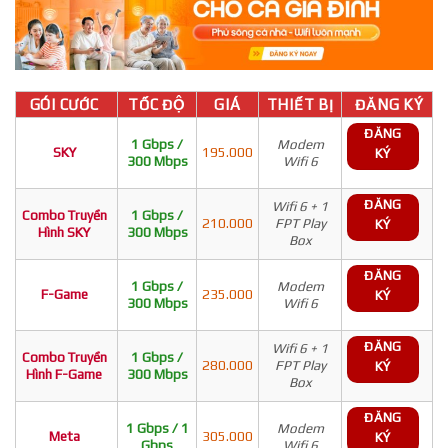
GÓI CƯỚC
TỐC ĐỘ
GIÁ
THIẾT BỊ
ĐĂNG KÝ
ĐĂNG
1 Gbps /
Modem
SKY
195.000
KÝ
300 Mbps
Wifi 6
ĐĂNG
Wifi 6 + 1
Combo Truyền
1 Gbps /
210.000
FPT Play
KÝ
Hình SKY
300 Mbps
Box
ĐĂNG
1 Gbps /
Modem
F-Game
235.000
KÝ
300 Mbps
Wifi 6
ĐĂNG
Wifi 6 + 1
Combo Truyền
1 Gbps /
280.000
FPT Play
KÝ
Hình F-Game
300 Mbps
Box
ĐĂNG
1 Gbps / 1
Modem
Meta
305.000
KÝ
Gbps
Wifi 6