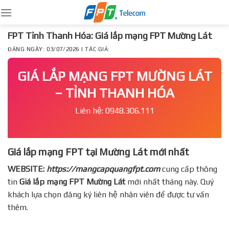
Skip
to
content
FPT Tỉnh Thanh Hóa: Giá lắp mạng FPT Mường Lát
ĐĂNG NGÀY: 03/07/2026 | TÁC GIẢ:
GIÁ LẮP MẠNG FPT MƯỜNG LÁT
– TỈNH THANH HÓA
Liên hệ: 0948.306.111
Giá lắp mạng FPT tại Mường Lát mới nhất
WEBSITE:
https://mangcapquangfpt.com
cung cấp thông
tin
Giá lắp mạng FPT
Mường Lát
mới nhất tháng này. Quý
khách lựa chọn đăng ký liên hệ nhân viên để được tư vấn
thêm.