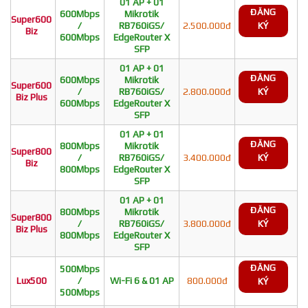
01 AP + 01
ĐĂNG
600Mbps
Mikrotik
Super600
/
RB760iGS/
2.500.000đ
KÝ
Biz
600Mbps
EdgeRouter X
SFP
01 AP + 01
ĐĂNG
600Mbps
Mikrotik
Super600
/
RB760iGS/
2.800.000đ
KÝ
Biz Plus
600Mbps
EdgeRouter X
SFP
01 AP + 01
ĐĂNG
800Mbps
Mikrotik
Super800
/
RB760iGS/
3.400.000đ
KÝ
Biz
800Mbps
EdgeRouter X
SFP
01 AP + 01
ĐĂNG
800Mbps
Mikrotik
Super800
/
RB760iGS/
3.800.000đ
KÝ
Biz Plus
800Mbps
EdgeRouter X
SFP
ĐĂNG
500Mbps
Lux500
/
Wi-Fi 6 & 01 AP
800.000đ
KÝ
500Mbps