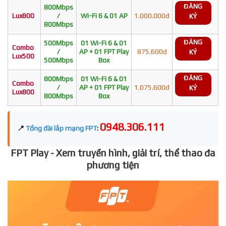
ĐĂNG
800Mbps
Lux800
/
Wi-Fi 6 & 01 AP
1.000.000đ
KÝ
800Mbps
ĐĂNG
500Mbps
01 Wi-Fi 6 & 01
Combo
/
AP + 01 FPT Play
875.600đ
KÝ
Lux500
500Mbps
Box
ĐĂNG
800Mbps
01 Wi-Fi 6 & 01
Combo
/
AP + 01 FPT Play
1.075.600đ
KÝ
Lux800
800Mbps
Box
0948.306.111
📍
Tổng đài lắp mạng FPT
:
FPT Play - Xem truyền hình, giải trí, thể thao đa
phương tiện