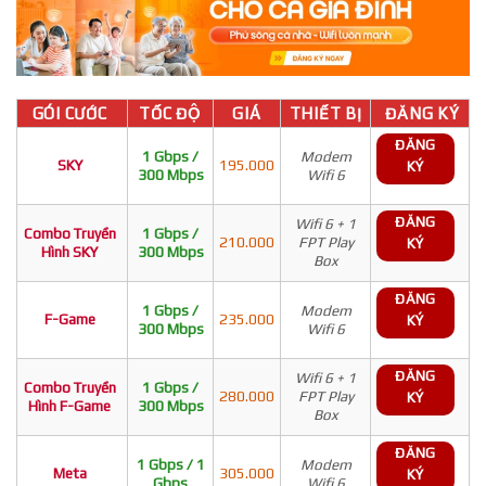
GÓI CƯỚC
TỐC ĐỘ
GIÁ
THIẾT BỊ
ĐĂNG KÝ
ĐĂNG
1 Gbps /
Modem
SKY
195.000
KÝ
300 Mbps
Wifi 6
ĐĂNG
Wifi 6 + 1
Combo Truyền
1 Gbps /
210.000
FPT Play
KÝ
Hình SKY
300 Mbps
Box
ĐĂNG
1 Gbps /
Modem
F-Game
235.000
KÝ
300 Mbps
Wifi 6
ĐĂNG
Wifi 6 + 1
Combo Truyền
1 Gbps /
280.000
FPT Play
KÝ
Hình F-Game
300 Mbps
Box
ĐĂNG
1 Gbps / 1
Modem
Meta
305.000
KÝ
Gbps
Wifi 6