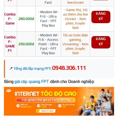
F1
Fast
livestream
- Game thủ, tối
- Modem Wi-
ĐĂNG
Combo
ưu thêm cho live
Fi 6 - Ultra
F-
280.000đ
stream - Xem
KÝ
Fast - FPT
Game
phim, truyền
Play Box
hình
- Modem Wi-
Tối ưu toàn diện
Combo
ĐĂNG
Fi 6 - Access
gaming,
F-
290.000đ
Point - Ultra
streaming - Xem
KÝ
GAME
Fast - FPT
phim, truyền
F1
Play Box
hình
0948.306.111
📍
Tổng đài lắp mạng FPT
:
Bảng
giá cáp quang FPT
dành cho Doanh nghiệp