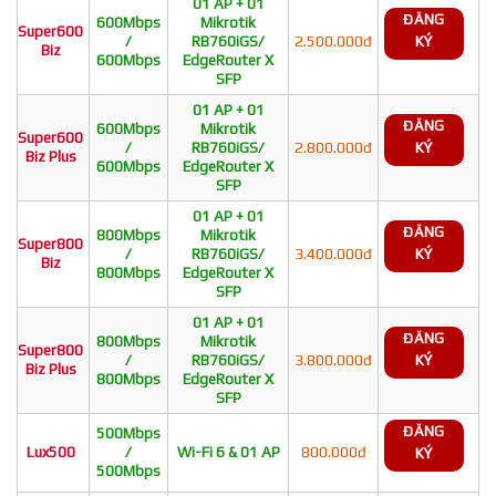
01 AP + 01
ĐĂNG
600Mbps
Mikrotik
Super600
/
RB760iGS/
2.500.000đ
KÝ
Biz
600Mbps
EdgeRouter X
SFP
01 AP + 01
ĐĂNG
600Mbps
Mikrotik
Super600
/
RB760iGS/
2.800.000đ
KÝ
Biz Plus
600Mbps
EdgeRouter X
SFP
01 AP + 01
ĐĂNG
800Mbps
Mikrotik
Super800
/
RB760iGS/
3.400.000đ
KÝ
Biz
800Mbps
EdgeRouter X
SFP
01 AP + 01
ĐĂNG
800Mbps
Mikrotik
Super800
/
RB760iGS/
3.800.000đ
KÝ
Biz Plus
800Mbps
EdgeRouter X
SFP
ĐĂNG
500Mbps
Lux500
/
Wi-Fi 6 & 01 AP
800.000đ
KÝ
500Mbps