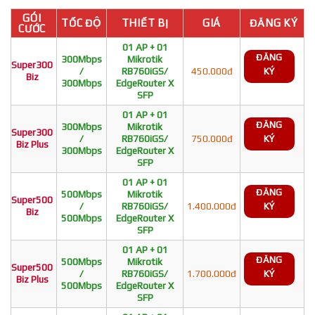
GÓI
TỐC ĐỘ
THIẾT BỊ
GIÁ
ĐĂNG KÝ
CƯỚC
01 AP + 01
ĐĂNG
300Mbps
Mikrotik
Super300
/
RB760iGS/
450.000đ
KÝ
Biz
300Mbps
EdgeRouter X
SFP
01 AP + 01
ĐĂNG
300Mbps
Mikrotik
Super300
/
RB760iGS/
750.000đ
KÝ
Biz Plus
300Mbps
EdgeRouter X
SFP
01 AP + 01
ĐĂNG
500Mbps
Mikrotik
Super500
/
RB760iGS/
1.400.000đ
KÝ
Biz
500Mbps
EdgeRouter X
SFP
01 AP + 01
ĐĂNG
500Mbps
Mikrotik
Super500
/
RB760iGS/
1.700.000đ
KÝ
Biz Plus
500Mbps
EdgeRouter X
SFP