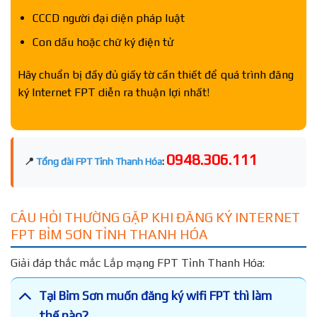
CCCD người đại diện pháp luật
Con dấu hoặc chữ ký điện tử
Hãy chuẩn bị đầy đủ giấy tờ cần thiết để quá trình đăng
ký Internet FPT diễn ra thuận lợi nhất!
0948.306.111
📍
Tổng đài FPT Tỉnh Thanh Hóa
:
CÂU HỎI THƯỜNG GẶP KHI ĐĂNG KÝ INTERNET
FPT BỈM SƠN TỈNH THANH HÓA
Giải đáp thắc mắc Lắp mạng FPT Tỉnh Thanh Hóa:
Tại Bỉm Sơn muốn đăng ký wifi FPT thì làm
thế nào?