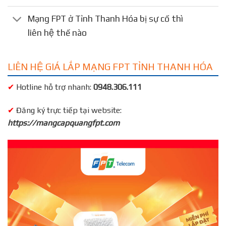
Mạng FPT ở Tỉnh Thanh Hóa bị sự cố thì
liên hệ thế nào
LIÊN HỆ GIÁ LẮP MẠNG FPT TỈNH THANH HÓA
✔
Hotline hỗ trợ nhanh:
0948.306.111
✔
Đăng ký trực tiếp tại website:
https://mangcapquangfpt.com