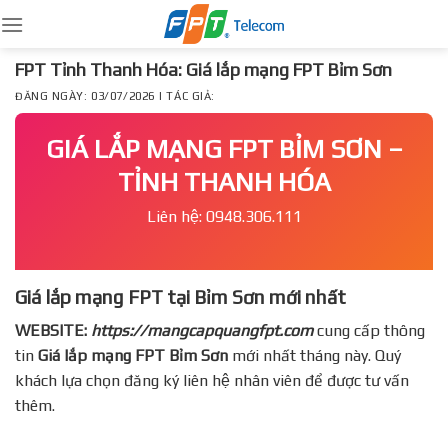
Skip
to
content
FPT Tỉnh Thanh Hóa: Giá lắp mạng FPT Bỉm Sơn
ĐĂNG NGÀY: 03/07/2026 | TÁC GIẢ:
GIÁ LẮP MẠNG FPT BỈM SƠN –
TỈNH THANH HÓA
Liên hệ: 0948.306.111
Giá lắp mạng FPT tại Bỉm Sơn mới nhất
WEBSITE:
https://mangcapquangfpt.com
cung cấp thông
tin
Giá lắp mạng FPT
Bỉm Sơn
mới nhất tháng này. Quý
khách lựa chọn đăng ký liên hệ nhân viên để được tư vấn
thêm.