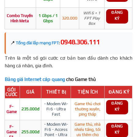
ĐĂNG
Wifi 6 + 1
Combo Truyền
1 Gbps / 1
320.000
FPT Play
KÝ
Hình Meta
Gbps
Box
0948.306.111
📍
Tổng đài lắp mạng FPT
:
Trên là một số gói cước cơ bản ban đầu dành cho khách
hàng cá nhân, gia đình.
Bảng giá Internet cáp quang
cho Game thủ
GÓI
GIÁ
THIẾT BỊ
TIỆN ÍCH
ĐĂNG KÝ
CƯỚC
ĐĂNG
- Modem Wi-
Game thủ chơi
F-
235.000đ
Fi 6 - Ultra
thường xuyên,
KÝ
Game
Fast
ping thấp
- Modem Wi-
Game thủ, nhà
ĐĂNG
F-
Fi 6 - Access
nhiều tầng, tối
Game
255.000đ
KÝ
Point - Ultra
ưu thêm cho