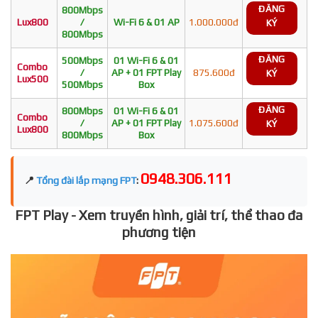
ĐĂNG
800Mbps
Lux800
/
Wi-Fi 6 & 01 AP
1.000.000đ
KÝ
800Mbps
ĐĂNG
500Mbps
01 Wi-Fi 6 & 01
Combo
/
AP + 01 FPT Play
875.600đ
KÝ
Lux500
500Mbps
Box
ĐĂNG
800Mbps
01 Wi-Fi 6 & 01
Combo
/
AP + 01 FPT Play
1.075.600đ
KÝ
Lux800
800Mbps
Box
0948.306.111
📍
Tổng đài lắp mạng FPT
:
FPT Play - Xem truyền hình, giải trí, thể thao đa
phương tiện