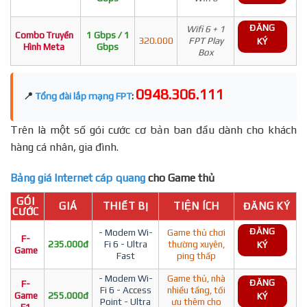
ĐĂNG
Wifi 6 + 1
Combo Truyền
1 Gbps / 1
320.000
FPT Play
KÝ
Hình Meta
Gbps
Box
0948.306.111
📍
Tổng đài lắp mạng FPT
:
Trên là một số gói cước cơ bản ban đầu dành cho khách
hàng cá nhân, gia đình.
Bảng giá Internet cáp quang
cho Game thủ
GÓI
GIÁ
THIẾT BỊ
TIỆN ÍCH
ĐĂNG KÝ
CƯỚC
ĐĂNG
- Modem Wi-
Game thủ chơi
F-
235.000đ
Fi 6 - Ultra
thường xuyên,
KÝ
Game
Fast
ping thấp
- Modem Wi-
Game thủ, nhà
ĐĂNG
F-
Fi 6 - Access
nhiều tầng, tối
Game
255.000đ
KÝ
Point - Ultra
ưu thêm cho