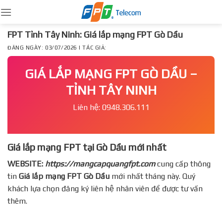
Skip
to
content
FPT Tỉnh Tây Ninh: Giá lắp mạng FPT Gò Dầu
ĐĂNG NGÀY: 03/07/2026 | TÁC GIẢ:
GIÁ LẮP MẠNG FPT GÒ DẦU –
TỈNH TÂY NINH
Liên hệ: 0948.306.111
Giá lắp mạng FPT tại Gò Dầu mới nhất
WEBSITE:
https://mangcapquangfpt.com
cung cấp thông
tin
Giá lắp mạng FPT
Gò Dầu
mới nhất tháng này. Quý
khách lựa chọn đăng ký liên hệ nhân viên để được tư vấn
thêm.