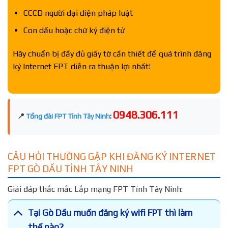
CCCD người đại diện pháp luật
Con dấu hoặc chữ ký điện tử
Hãy chuẩn bị đầy đủ giấy tờ cần thiết để quá trình đăng
ký Internet FPT diễn ra thuận lợi nhất!
0948.306.111
📍
Tổng đài FPT Tỉnh Tây Ninh
:
CÂU HỎI THƯỜNG GẶP KHI ĐĂNG KÝ INTERNET
FPT GÒ DẦU TỈNH TÂY NINH
Giải đáp thắc mắc Lắp mạng FPT Tỉnh Tây Ninh:
Tại Gò Dầu muốn đăng ký wifi FPT thì làm
thế nào?