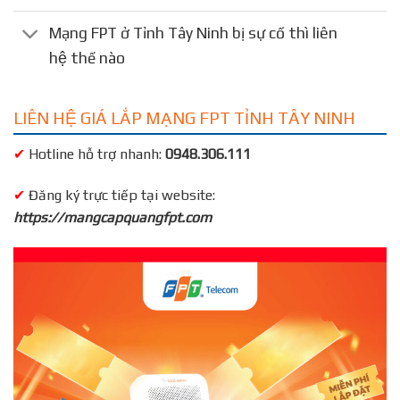
Mạng FPT ở Tỉnh Tây Ninh bị sự cố thì liên
hệ thế nào
LIÊN HỆ GIÁ LẮP MẠNG FPT TỈNH TÂY NINH
✔
Hotline hỗ trợ nhanh:
0948.306.111
✔
Đăng ký trực tiếp tại website:
https://mangcapquangfpt.com