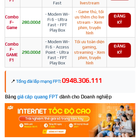
F1
Fast
livestream
- Game thủ, tối
- Modem Wi-
ĐĂNG
Combo
ưu thêm cho live
Fi 6 - Ultra
F-
280.000đ
stream - Xem
KÝ
Fast - FPT
Game
phim, truyền
Play Box
hình
- Modem Wi-
Tối ưu toàn diện
Combo
ĐĂNG
Fi 6 - Access
gaming,
F-
290.000đ
Point - Ultra
streaming - Xem
KÝ
GAME
Fast - FPT
phim, truyền
F1
Play Box
hình
0948.306.111
📍
Tổng đài lắp mạng FPT
:
Bảng
giá cáp quang FPT
dành cho Doanh nghiệp