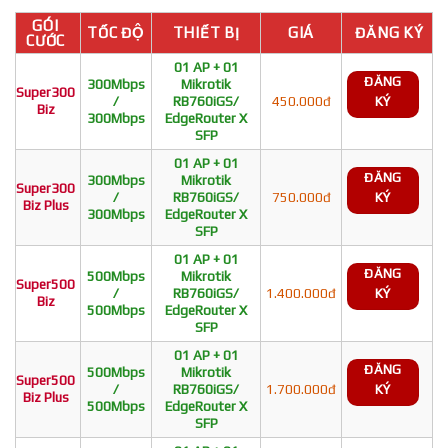
GÓI
TỐC ĐỘ
THIẾT BỊ
GIÁ
ĐĂNG KÝ
CƯỚC
01 AP + 01
ĐĂNG
300Mbps
Mikrotik
Super300
/
RB760iGS/
450.000đ
KÝ
Biz
300Mbps
EdgeRouter X
SFP
01 AP + 01
ĐĂNG
300Mbps
Mikrotik
Super300
/
RB760iGS/
750.000đ
KÝ
Biz Plus
300Mbps
EdgeRouter X
SFP
01 AP + 01
ĐĂNG
500Mbps
Mikrotik
Super500
/
RB760iGS/
1.400.000đ
KÝ
Biz
500Mbps
EdgeRouter X
SFP
01 AP + 01
ĐĂNG
500Mbps
Mikrotik
Super500
/
RB760iGS/
1.700.000đ
KÝ
Biz Plus
500Mbps
EdgeRouter X
SFP