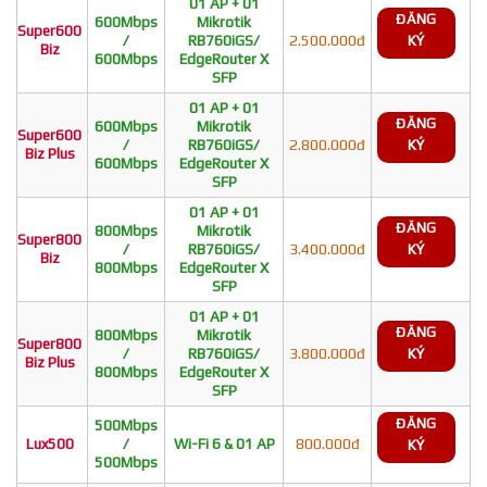
01 AP + 01
ĐĂNG
600Mbps
Mikrotik
Super600
/
RB760iGS/
2.500.000đ
KÝ
Biz
600Mbps
EdgeRouter X
SFP
01 AP + 01
ĐĂNG
600Mbps
Mikrotik
Super600
/
RB760iGS/
2.800.000đ
KÝ
Biz Plus
600Mbps
EdgeRouter X
SFP
01 AP + 01
ĐĂNG
800Mbps
Mikrotik
Super800
/
RB760iGS/
3.400.000đ
KÝ
Biz
800Mbps
EdgeRouter X
SFP
01 AP + 01
ĐĂNG
800Mbps
Mikrotik
Super800
/
RB760iGS/
3.800.000đ
KÝ
Biz Plus
800Mbps
EdgeRouter X
SFP
ĐĂNG
500Mbps
Lux500
/
Wi-Fi 6 & 01 AP
800.000đ
KÝ
500Mbps