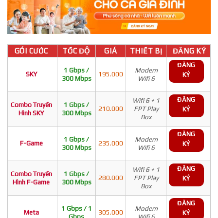
GÓI CƯỚC
TỐC ĐỘ
GIÁ
THIẾT BỊ
ĐĂNG KÝ
ĐĂNG
1 Gbps /
Modem
SKY
195.000
KÝ
300 Mbps
Wifi 6
ĐĂNG
Wifi 6 + 1
Combo Truyền
1 Gbps /
210.000
FPT Play
KÝ
Hình SKY
300 Mbps
Box
ĐĂNG
1 Gbps /
Modem
F-Game
235.000
KÝ
300 Mbps
Wifi 6
ĐĂNG
Wifi 6 + 1
Combo Truyền
1 Gbps /
280.000
FPT Play
KÝ
Hình F-Game
300 Mbps
Box
ĐĂNG
1 Gbps / 1
Modem
Meta
305.000
KÝ
Gbps
Wifi 6