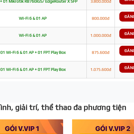
+ 01 Mikrotik RB760iGS/ EdgeRouter X SFP
3.800.000đ
ĐĂN
Wi-Fi 6 & 01 AP
800.000đ
ĐĂN
Wi-Fi 6 & 01 AP
1.000.000đ
ĐĂN
01 Wi-Fi 6 & 01 AP + 01 FPT Play Box
875.600đ
ĐĂN
01 Wi-Fi 6 & 01 AP + 01 FPT Play Box
1.075.600đ
nh, giải trí, thể thao đa phương tiện