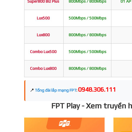
Super800 Biz Plus
800Mbps / 800Mbps
01 AP 
Lux500
500Mbps / 500Mbps
Lux800
800Mbps / 800Mbps
Combo Lux500
500Mbps / 500Mbps
Combo Lux800
800Mbps / 800Mbps
0948.306.111
📍
Tổng đài lắp mạng FPT
:
FPT Play - Xem truyền hì