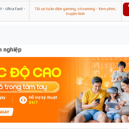
 - Ultra Fast -
Tối ưu toàn diện gaming, streaming - Xem phim,
truyền hình
 nghiệp