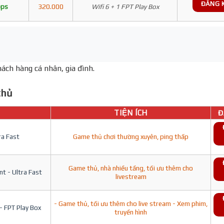
ĐĂNG 
bps
320.000
Wifi 6 + 1 FPT Play Box
ách hàng cá nhân, gia đình.
hủ
TIỆN ÍCH
Đ
ra Fast
Game thủ chơi thường xuyên, ping thấp
Game thủ, nhà nhiều tầng, tối ưu thêm cho
t - Ultra Fast
livestream
- Game thủ, tối ưu thêm cho live stream - Xem phim,
- FPT Play Box
truyền hình