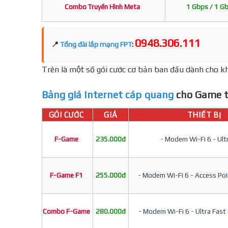
Combo Truyền Hình Meta
1 Gbps / 1 G
0948.306.111
📍
Tổng đài lắp mạng FPT
:
Trên là một số gói cước cơ bản ban đầu dành cho kh
Bảng giá Internet cáp quang
cho Game t
GÓI CƯỚC
GIÁ
THIẾT BỊ
F-Game
235.000đ
- Modem Wi-Fi 6 - Ult
F-Game F1
255.000đ
- Modem Wi-Fi 6 - Access Poin
Combo F-Game
280.000đ
- Modem Wi-Fi 6 - Ultra Fast 