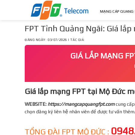
Skip
to
MẠNG CÁP QUANG 
content
FPT Tỉnh Quảng Ngãi: Giá lắ
ĐĂNG NGÀY: 03/07/2026 | TÁC GIẢ:
GIÁ LẮP MẠNG FP
Giá lắp mạng FPT tại Mộ Đức mớ
WEBSITE:
https://mangcapquangfpt.com
cung cấp
chọn đăng ký liên hệ nhân viên để được tư vấn thêm
0948
TỔNG ĐÀI FPT MỘ ĐỨC :