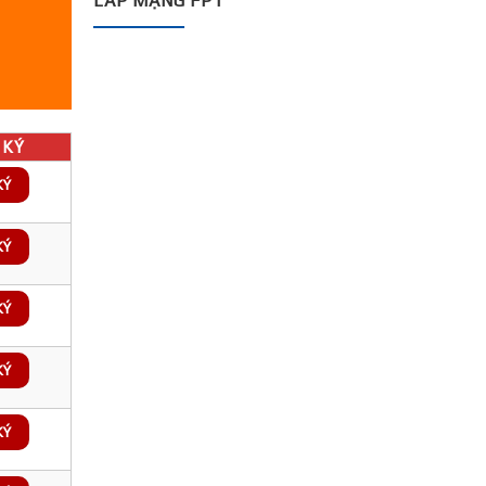
LẮP MẠNG FPT
KÝ
KÝ
KÝ
KÝ
KÝ
KÝ