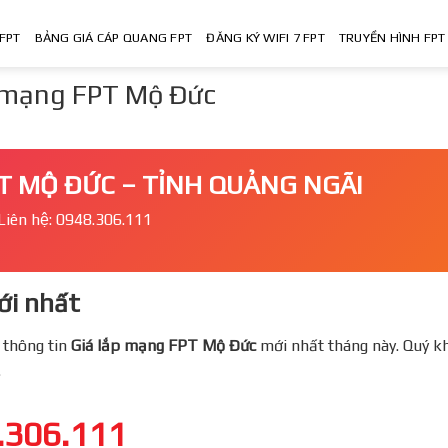
FPT
BẢNG GIÁ CÁP QUANG FPT
ĐĂNG KÝ WIFI 7 FPT
TRUYỀN HÌNH FPT
p mạng FPT Mộ Đức
T MỘ ĐỨC – TỈNH QUẢNG NGÃI
Liên hệ: 0948.306.111
i nhất
 thông tin
Giá lắp mạng FPT
Mộ Đức
mới nhất tháng này. Quý kh
.
.306.111