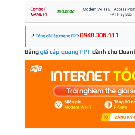
Combo F-
- Modem Wi-Fi 6 - Access Point
290.000đ
GAME F1
FPT Play Box
0948.306.111
📍
Tổng đài lắp mạng FPT
:
Bảng
giá cáp quang FPT
dành cho Doanh