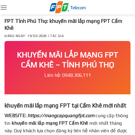
Skip
to
content
FPT Tỉnh Phú Thọ: khuyến mãi lắp mạng FPT Cẩm
Khê
ĐĂNG NGÀY: 19/03/2026 | TÁC GIẢ:
KHUYẾN MÃI LẮP MẠNG FPT
CẨM KHÊ – TỈNH PHÚ THỌ
Liên hệ: 0948.306.111
khuyến mãi lắp mạng FPT tại Cẩm Khê mới nhất
WEBSITE:
https://mangcapquangfpt.com
cung cấp thông
tin
khuyến mãi lắp mạng FPT
Cẩm Khê
mới nhất tháng
này. Quý khách lựa chọn đăng ký liên hệ nhân viên để được