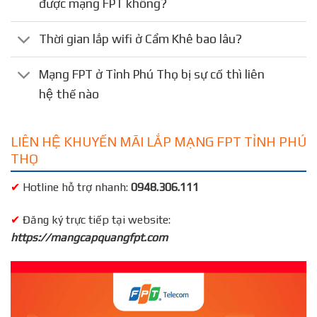
được mạng FPT không?
Thời gian lắp wifi ở Cẩm Khê bao lâu?
Mạng FPT ở Tỉnh Phú Thọ bị sự cố thì liên
hệ thế nào
LIÊN HỆ KHUYẾN MÃI LẮP MẠNG FPT TỈNH PHÚ
THỌ
✔
Hotline hỗ trợ nhanh:
0948.306.111
✔
Đăng ký trực tiếp tại website:
https://mangcapquangfpt.com