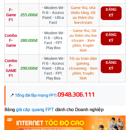
- Modem Wi-
Game thủ, nhà
ĐĂNG
F-
Fi 6 - Access
nhiều tầng, tối
Game
255.000đ
KÝ
Point - Ultra
ưu thêm cho
F1
Fast
livestream
- Game thủ, tối
- Modem Wi-
ĐĂNG
Combo
ưu thêm cho live
Fi 6 - Ultra
F-
280.000đ
stream - Xem
KÝ
Fast - FPT
Game
phim, truyền
Play Box
hình
- Modem Wi-
Tối ưu toàn diện
Combo
ĐĂNG
Fi 6 - Access
gaming,
F-
290.000đ
Point - Ultra
streaming - Xem
KÝ
GAME
Fast - FPT
phim, truyền
F1
Play Box
hình
0948.306.111
📍
Tổng đài lắp mạng FPT
:
Bảng
giá cáp quang FPT
dành cho Doanh nghiệp