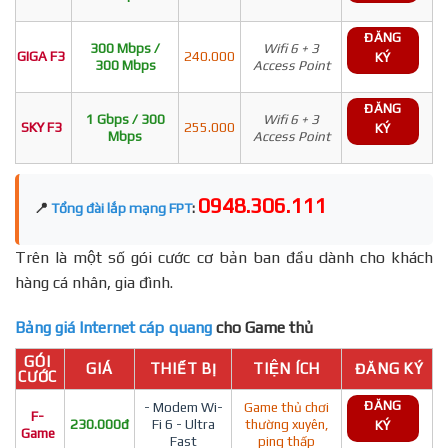
ĐĂNG
300 Mbps /
Wifi 6 + 3
GIGA F3
240.000
KÝ
300 Mbps
Access Point
ĐĂNG
1 Gbps / 300
Wifi 6 + 3
SKY F3
255.000
KÝ
Mbps
Access Point
0948.306.111
📍
Tổng đài lắp mạng FPT
:
Trên là một số gói cước cơ bản ban đầu dành cho khách
hàng cá nhân, gia đình.
Bảng giá Internet cáp quang
cho Game thủ
GÓI
GIÁ
THIẾT BỊ
TIỆN ÍCH
ĐĂNG KÝ
CƯỚC
ĐĂNG
- Modem Wi-
Game thủ chơi
F-
230.000đ
Fi 6 - Ultra
thường xuyên,
KÝ
Game
Fast
ping thấp