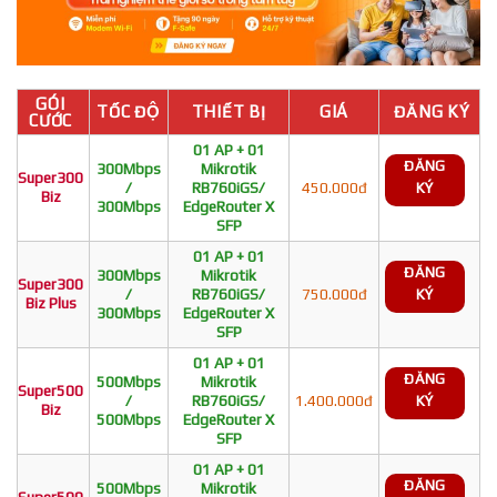
GÓI
TỐC ĐỘ
THIẾT BỊ
GIÁ
ĐĂNG KÝ
CƯỚC
01 AP + 01
ĐĂNG
300Mbps
Mikrotik
Super300
/
RB760iGS/
450.000đ
KÝ
Biz
300Mbps
EdgeRouter X
SFP
01 AP + 01
ĐĂNG
300Mbps
Mikrotik
Super300
/
RB760iGS/
750.000đ
KÝ
Biz Plus
300Mbps
EdgeRouter X
SFP
01 AP + 01
ĐĂNG
500Mbps
Mikrotik
Super500
/
RB760iGS/
1.400.000đ
KÝ
Biz
500Mbps
EdgeRouter X
SFP
01 AP + 01
ĐĂNG
500Mbps
Mikrotik
Super500