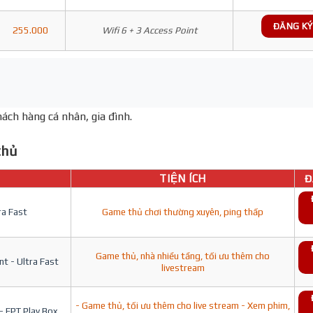
ĐĂNG KÝ
255.000
Wifi 6 + 3 Access Point
ách hàng cá nhân, gia đình.
hủ
TIỆN ÍCH
Đ
ra Fast
Game thủ chơi thường xuyên, ping thấp
Game thủ, nhà nhiều tầng, tối ưu thêm cho
t - Ultra Fast
livestream
- Game thủ, tối ưu thêm cho live stream - Xem phim,
- FPT Play Box