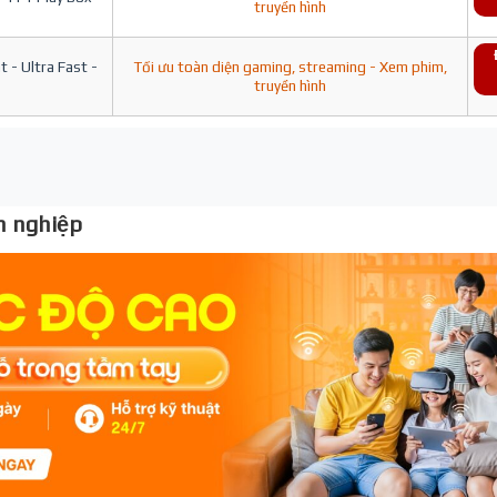
truyền hình
 - Ultra Fast -
Tối ưu toàn diện gaming, streaming - Xem phim,
truyền hình
 nghiệp