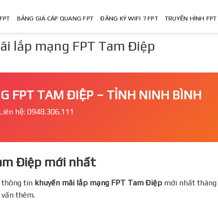
FPT
BẢNG GIÁ CÁP QUANG FPT
ĐĂNG KÝ WIFI 7 FPT
TRUYỀN HÌNH FPT
ãi lắp mạng FPT Tam Điệp
NG FPT TAM ĐIỆP – TỈNH NINH BÌNH
Liên hệ: 0948.306.111
Tam Điệp mới nhất
 thông tin
khuyến mãi lắp mạng FPT
Tam Điệp
mới nhất tháng 
ư vấn thêm.