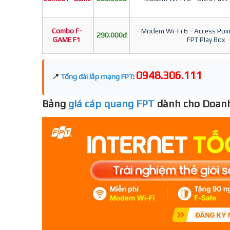
Combo F-
- Modem Wi-Fi 6 - Access Point
290.000đ
GAME F1
FPT Play Box
0948.306.111
📍
Tổng đài lắp mạng FPT
:
Bảng
giá cáp quang FPT
dành cho Doanh