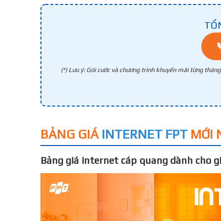
TỔ
(*) Lưu ý: Gói cước và chương trình khuyến mãi từng thán
BẢNG GIÁ
INTERNET FPT
MỚI 
Bảng giá internet cáp quang dành cho gi