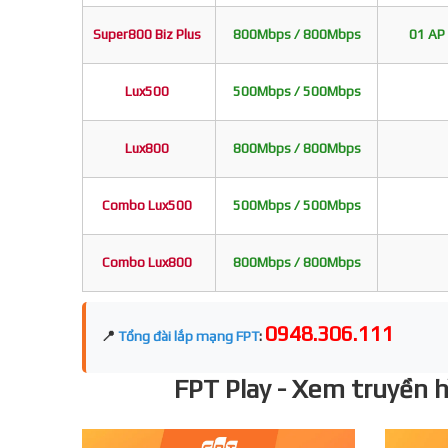
Super800 Biz Plus
800Mbps / 800Mbps
01 AP 
Lux500
500Mbps / 500Mbps
Lux800
800Mbps / 800Mbps
Combo Lux500
500Mbps / 500Mbps
Combo Lux800
800Mbps / 800Mbps
0948.306.111
📍
Tổng đài lắp mạng FPT
:
FPT Play - Xem truyền hì