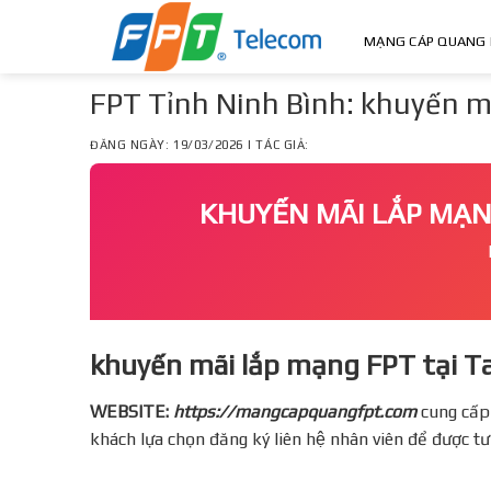
Skip
to
MẠNG CÁP QUANG 
content
FPT Tỉnh Ninh Bình: khuyến m
ĐĂNG NGÀY: 19/03/2026 | TÁC GIẢ:
KHUYẾN MÃI LẮP MẠ
khuyến mãi lắp mạng FPT tại 
WEBSITE:
https://mangcapquangfpt.com
cung cấp
khách lựa chọn đăng ký liên hệ nhân viên để được t