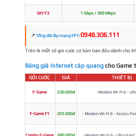
SKY F3
1 Gbps / 300 Mbps
0948.306.111
📍
Tổng đài lắp mạng FPT
:
Trên là một số gói cước cơ bản ban đầu dành cho kh
Bảng giá Internet cáp quang
cho Game t
GÓI CƯỚC
GIÁ
THIẾT BỊ
F-Game
230.000đ
- Modem Wi-Fi 6 - Ult
F-Game F1
255.000đ
- Modem Wi-Fi 6 - Access Poin
Combo F-Game
280.000đ
- Modem Wi-Fi 6 - Ultra Fast 