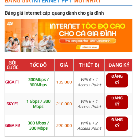
BẢNG GIÁ
INTERNET FPT
MỚI NHẤT
Bảng giá internet cáp quang dành cho gia đình
GÓI
TỐC ĐỘ
GIÁ
THIẾT BỊ
ĐĂNG KÝ
CƯỚC
ĐĂNG
300Mbps /
Wifi 6 + 1
GIGA F1
195.000
KÝ
300Mbps
Access Point
ĐĂNG
1 Gbps / 300
Wifi 6 + 1
SKY F1
210.000
KÝ
Mbps
Access Point
ĐĂNG
300 Mbps /
Wifi 6 + 2
GIGA F2
220.000
KÝ
300 Mbps
Access Point