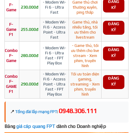
ĐĂNG
- Modem Wi-
Game thủ chơi
F-
230.000đ
Fi 6 - Ultra
thường xuyên,
KÝ
Game
Fast
ping thấp
- Modem Wi-
Game thủ, nhà
ĐĂNG
F-
Fi 6 - Access
nhiều tầng, tối
Game
255.000đ
KÝ
Point - Ultra
ưu thêm cho
F1
Fast
livestream
- Game thủ, tối
- Modem Wi-
ĐĂNG
Combo
ưu thêm cho live
Fi 6 - Ultra
F-
280.000đ
stream - Xem
KÝ
Fast - FPT
Game
phim, truyền
Play Box
hình
- Modem Wi-
Tối ưu toàn diện
Combo
ĐĂNG
Fi 6 - Access
gaming,
F-
290.000đ
Point - Ultra
streaming - Xem
KÝ
GAME
Fast - FPT
phim, truyền
F1
Play Box
hình
0948.306.111
📍
Tổng đài lắp mạng FPT
:
Bảng
giá cáp quang FPT
dành cho Doanh nghiệp