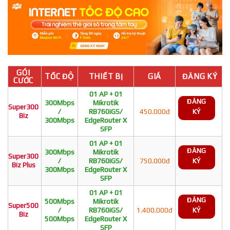
GÓI
TỐC ĐỘ
THIẾT BỊ
GIÁ
ĐĂNG KÝ
CƯỚC
01 AP + 01
ĐĂNG
300Mbps
Mikrotik
Super300
/
RB760iGS/
450.000đ
KÝ
Biz
300Mbps
EdgeRouter X
SFP
01 AP + 01
ĐĂNG
300Mbps
Mikrotik
Super300
/
RB760iGS/
750.000đ
KÝ
Biz Plus
300Mbps
EdgeRouter X
SFP
01 AP + 01
ĐĂNG
500Mbps
Mikrotik
Super500
/
RB760iGS/
1.400.000đ
KÝ
Biz
500Mbps
EdgeRouter X
SFP