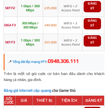
ĐĂNG
1 Gbps / 300
Wifi 6 + 2
SKY F2
235.000
KÝ
Mbps
Access Point
ĐĂNG
300 Mbps /
Wifi 6 + 3
GIGA F3
240.000
KÝ
300 Mbps
Access Point
ĐĂNG
1 Gbps / 300
Wifi 6 + 3
SKY F3
255.000
KÝ
Mbps
Access Point
0948.306.111
📍
Tổng đài lắp mạng FPT
:
Trên là một số gói cước cơ bản ban đầu dành cho khách
hàng cá nhân, gia đình.
Bảng giá Internet cáp quang
cho Game thủ
GÓI
GIÁ
THIẾT BỊ
TIỆN ÍCH
ĐĂNG KÝ
CƯỚC