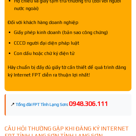
Hộ chiếu và giấy tạm trú/thường trú (đối với người
nước ngoài)
Đối với khách hàng doanh nghiệp
Giấy phép kinh doanh (bản sao công chứng)
CCCD người đại diện pháp luật
Con dấu hoặc chữ ký điện tử
Hãy chuẩn bị đầy đủ giấy tờ cần thiết để quá trình đăng
ký Internet FPT diễn ra thuận lợi nhất!
0948.306.111
📍
Tổng đài FPT Tỉnh Lạng Sơn
:
CÂU HỎI THƯỜNG GẶP KHI ĐĂNG KÝ INTERNET
FPT TỈNH LẠNG SƠN TỈNH LẠNG SƠN