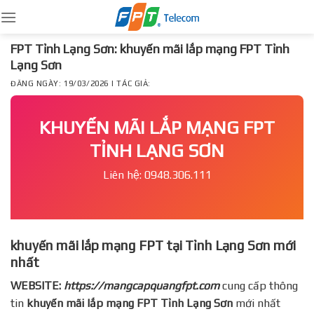
Skip
to
content
FPT Tỉnh Lạng Sơn: khuyến mãi lắp mạng FPT Tỉnh
Lạng Sơn
ĐĂNG NGÀY: 19/03/2026 | TÁC GIẢ:
KHUYẾN MÃI LẮP MẠNG FPT
TỈNH LẠNG SƠN
Liên hệ: 0948.306.111
khuyến mãi lắp mạng FPT tại Tỉnh Lạng Sơn mới
nhất
WEBSITE:
https://mangcapquangfpt.com
cung cấp thông
tin
khuyến mãi lắp mạng FPT
Tỉnh Lạng Sơn
mới nhất