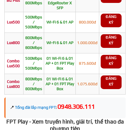
Biz Plus
800Mbps
EdgeRouter X
SFP
ĐĂNG
500Mbps
Lux500
/
Wi-Fi 6 & 01 AP
800.000đ
KÝ
500Mbps
ĐĂNG
800Mbps
Lux800
/
Wi-Fi 6 & 01 AP
1.000.000đ
KÝ
800Mbps
ĐĂNG
500Mbps
01 Wi-Fi 6 & 01
Combo
/
AP + 01 FPT Play
875.600đ
KÝ
Lux500
500Mbps
Box
ĐĂNG
800Mbps
01 Wi-Fi 6 & 01
Combo
/
AP + 01 FPT Play
1.075.600đ
KÝ
Lux800
800Mbps
Box
0948.306.111
📍
Tổng đài lắp mạng FPT
:
FPT Play - Xem truyền hình, giải trí, thể thao đa
phương tiện