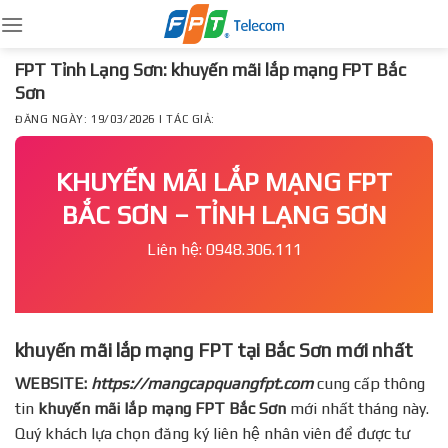
Skip
to
content
FPT Tỉnh Lạng Sơn: khuyến mãi lắp mạng FPT Bắc
Sơn
ĐĂNG NGÀY: 19/03/2026 | TÁC GIẢ:
KHUYẾN MÃI LẮP MẠNG FPT
BẮC SƠN – TỈNH LẠNG SƠN
Liên hệ: 0948.306.111
khuyến mãi lắp mạng FPT tại Bắc Sơn mới nhất
WEBSITE:
https://mangcapquangfpt.com
cung cấp thông
tin
khuyến mãi lắp mạng FPT
Bắc Sơn
mới nhất tháng này.
Quý khách lựa chọn đăng ký liên hệ nhân viên để được tư