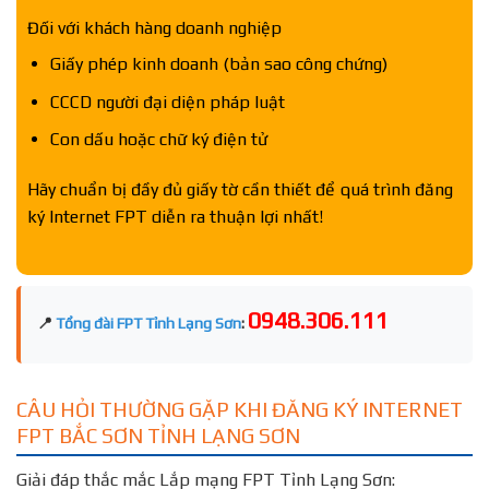
Đối với khách hàng doanh nghiệp
Giấy phép kinh doanh (bản sao công chứng)
CCCD người đại diện pháp luật
Con dấu hoặc chữ ký điện tử
Hãy chuẩn bị đầy đủ giấy tờ cần thiết để quá trình đăng
ký Internet FPT diễn ra thuận lợi nhất!
0948.306.111
📍
Tổng đài FPT Tỉnh Lạng Sơn
:
CÂU HỎI THƯỜNG GẶP KHI ĐĂNG KÝ INTERNET
FPT BẮC SƠN TỈNH LẠNG SƠN
Giải đáp thắc mắc Lắp mạng FPT Tỉnh Lạng Sơn: