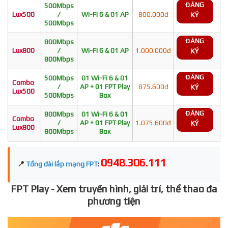
ĐĂNG
500Mbps
Lux500
/
Wi-Fi 6 & 01 AP
800.000đ
KÝ
500Mbps
ĐĂNG
800Mbps
Lux800
/
Wi-Fi 6 & 01 AP
1.000.000đ
KÝ
800Mbps
ĐĂNG
500Mbps
01 Wi-Fi 6 & 01
Combo
/
AP + 01 FPT Play
875.600đ
KÝ
Lux500
500Mbps
Box
ĐĂNG
800Mbps
01 Wi-Fi 6 & 01
Combo
/
AP + 01 FPT Play
1.075.600đ
KÝ
Lux800
800Mbps
Box
0948.306.111
📍
Tổng đài lắp mạng FPT
:
FPT Play - Xem truyền hình, giải trí, thể thao đa
phương tiện