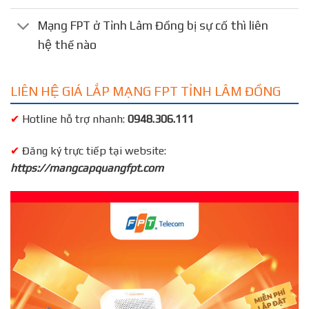
Mạng FPT ở Tỉnh Lâm Đồng bị sự cố thì liên
hệ thế nào
LIÊN HỆ GIÁ LẮP MẠNG FPT TỈNH LÂM ĐỒNG
✔
Hotline hỗ trợ nhanh:
0948.306.111
✔
Đăng ký trực tiếp tại website:
https://mangcapquangfpt.com