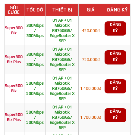
GÓI
TỐC ĐỘ
THIẾT BỊ
GIÁ
ĐĂNG KÝ
CƯỚC
01 AP + 01
ĐĂNG
300Mbps
Mikrotik
Super300
/
RB760iGS/
450.000đ
KÝ
Biz
300Mbps
EdgeRouter X
SFP
01 AP + 01
ĐĂNG
300Mbps
Mikrotik
Super300
/
RB760iGS/
750.000đ
KÝ
Biz Plus
300Mbps
EdgeRouter X
SFP
01 AP + 01
ĐĂNG
500Mbps
Mikrotik
Super500
/
RB760iGS/
1.400.000đ
KÝ
Biz
500Mbps
EdgeRouter X
SFP
01 AP + 01
ĐĂNG
500Mbps
Mikrotik
Super500
/
RB760iGS/
1.700.000đ
KÝ
Biz Plus
500Mbps
EdgeRouter X
SFP