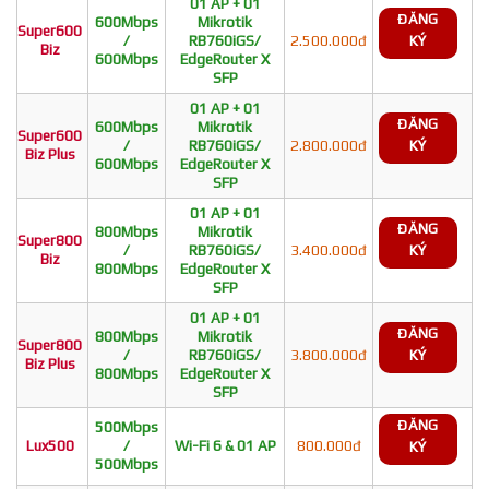
01 AP + 01
ĐĂNG
600Mbps
Mikrotik
Super600
/
RB760iGS/
2.500.000đ
KÝ
Biz
600Mbps
EdgeRouter X
SFP
01 AP + 01
ĐĂNG
600Mbps
Mikrotik
Super600
/
RB760iGS/
2.800.000đ
KÝ
Biz Plus
600Mbps
EdgeRouter X
SFP
01 AP + 01
ĐĂNG
800Mbps
Mikrotik
Super800
/
RB760iGS/
3.400.000đ
KÝ
Biz
800Mbps
EdgeRouter X
SFP
01 AP + 01
ĐĂNG
800Mbps
Mikrotik
Super800
/
RB760iGS/
3.800.000đ
KÝ
Biz Plus
800Mbps
EdgeRouter X
SFP
ĐĂNG
500Mbps
Lux500
/
Wi-Fi 6 & 01 AP
800.000đ
KÝ
500Mbps