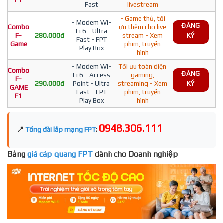
F1
Fast
livestream
- Game thủ, tối
- Modem Wi-
ĐĂNG
Combo
ưu thêm cho live
Fi 6 - Ultra
F-
280.000đ
stream - Xem
KÝ
Fast - FPT
Game
phim, truyền
Play Box
hình
- Modem Wi-
Tối ưu toàn diện
Combo
ĐĂNG
Fi 6 - Access
gaming,
F-
290.000đ
Point - Ultra
streaming - Xem
KÝ
GAME
Fast - FPT
phim, truyền
F1
Play Box
hình
0948.306.111
📍
Tổng đài lắp mạng FPT
:
Bảng
giá cáp quang FPT
dành cho Doanh nghiệp