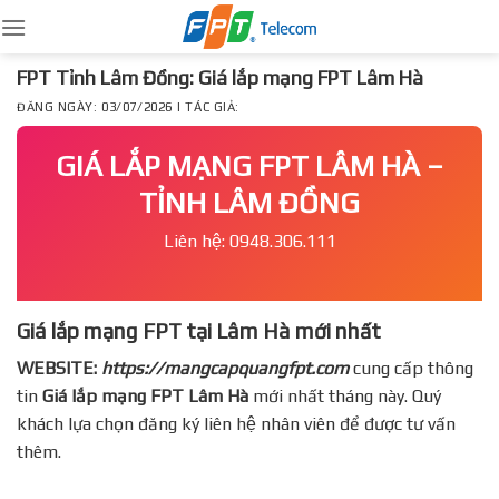
Skip
to
content
FPT Tỉnh Lâm Đồng: Giá lắp mạng FPT Lâm Hà
ĐĂNG NGÀY: 03/07/2026 | TÁC GIẢ:
GIÁ LẮP MẠNG FPT LÂM HÀ –
TỈNH LÂM ĐỒNG
Liên hệ: 0948.306.111
Giá lắp mạng FPT tại Lâm Hà mới nhất
WEBSITE:
https://mangcapquangfpt.com
cung cấp thông
tin
Giá lắp mạng FPT
Lâm Hà
mới nhất tháng này. Quý
khách lựa chọn đăng ký liên hệ nhân viên để được tư vấn
thêm.