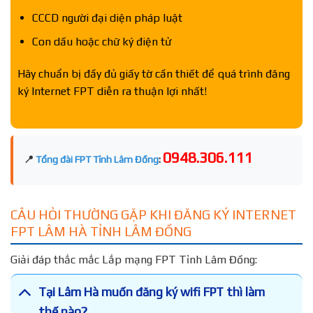
CCCD người đại diện pháp luật
Con dấu hoặc chữ ký điện tử
Hãy chuẩn bị đầy đủ giấy tờ cần thiết để quá trình đăng
ký Internet FPT diễn ra thuận lợi nhất!
0948.306.111
📍
Tổng đài FPT Tỉnh Lâm Đồng
:
CÂU HỎI THƯỜNG GẶP KHI ĐĂNG KÝ INTERNET
FPT LÂM HÀ TỈNH LÂM ĐỒNG
Giải đáp thắc mắc Lắp mạng FPT Tỉnh Lâm Đồng:
Tại Lâm Hà muốn đăng ký wifi FPT thì làm
thế nào?