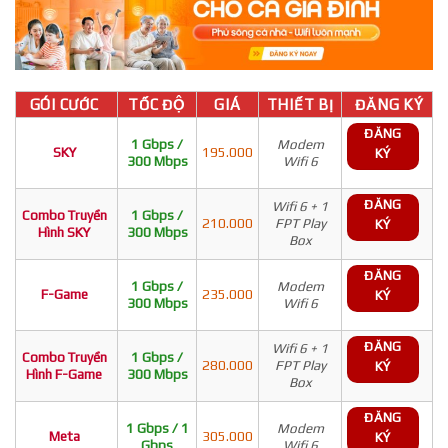
GÓI CƯỚC
TỐC ĐỘ
GIÁ
THIẾT BỊ
ĐĂNG KÝ
ĐĂNG
1 Gbps /
Modem
SKY
195.000
KÝ
300 Mbps
Wifi 6
ĐĂNG
Wifi 6 + 1
Combo Truyền
1 Gbps /
210.000
FPT Play
KÝ
Hình SKY
300 Mbps
Box
ĐĂNG
1 Gbps /
Modem
F-Game
235.000
KÝ
300 Mbps
Wifi 6
ĐĂNG
Wifi 6 + 1
Combo Truyền
1 Gbps /
280.000
FPT Play
KÝ
Hình F-Game
300 Mbps
Box
ĐĂNG
1 Gbps / 1
Modem
Meta
305.000
KÝ
Gbps
Wifi 6