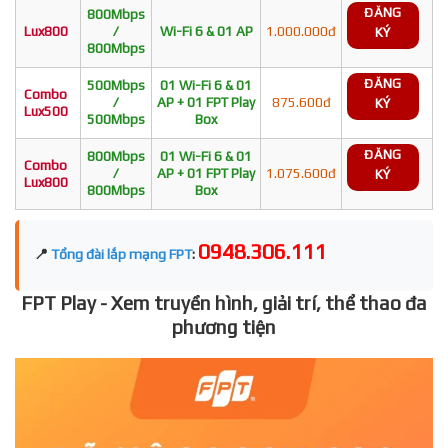
ĐĂNG
800Mbps
Lux800
/
Wi-Fi 6 & 01 AP
1.000.000đ
KÝ
800Mbps
ĐĂNG
500Mbps
01 Wi-Fi 6 & 01
Combo
/
AP + 01 FPT Play
875.600đ
KÝ
Lux500
500Mbps
Box
ĐĂNG
800Mbps
01 Wi-Fi 6 & 01
Combo
/
AP + 01 FPT Play
1.075.600đ
KÝ
Lux800
800Mbps
Box
0948.306.111
📍
Tổng đài lắp mạng FPT
:
FPT Play - Xem truyền hình, giải trí, thể thao đa
phương tiện