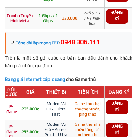
ĐĂNG
Wifi 6 + 1
Combo Truyền
1 Gbps / 1
320.000
FPT Play
KÝ
Hình Meta
Gbps
Box
0948.306.111
📍
Tổng đài lắp mạng FPT
:
Trên là một số gói cước cơ bản ban đầu dành cho khách
hàng cá nhân, gia đình.
Bảng giá Internet cáp quang
cho Game thủ
GÓI
GIÁ
THIẾT BỊ
TIỆN ÍCH
ĐĂNG KÝ
CƯỚC
ĐĂNG
- Modem Wi-
Game thủ chơi
F-
235.000đ
Fi 6 - Ultra
thường xuyên,
KÝ
Game
Fast
ping thấp
- Modem Wi-
Game thủ, nhà
ĐĂNG
F-
Fi 6 - Access
nhiều tầng, tối
Game
255.000đ
KÝ
Point - Ultra
ưu thêm cho