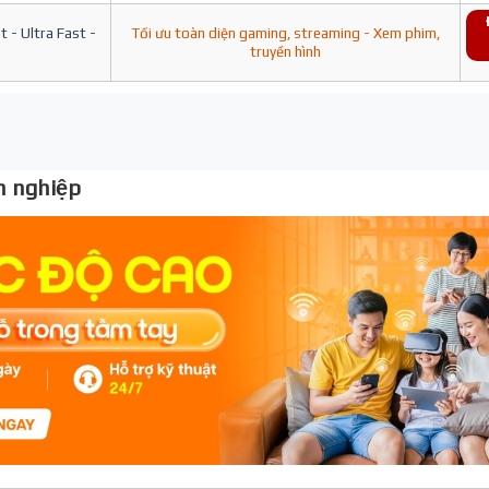
 - Ultra Fast -
Tối ưu toàn diện gaming, streaming - Xem phim,
truyền hình
 nghiệp