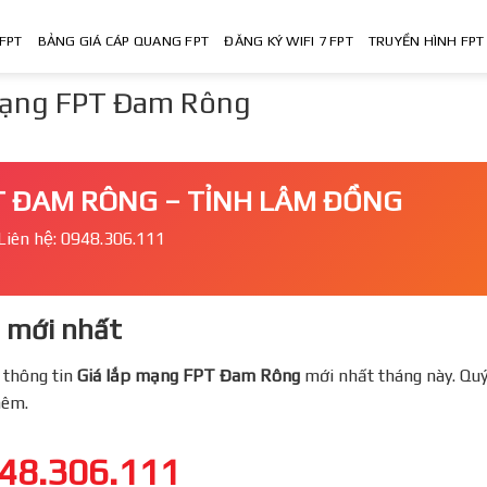
FPT
BẢNG GIÁ CÁP QUANG FPT
ĐĂNG KÝ WIFI 7 FPT
TRUYỀN HÌNH FPT
 mạng FPT Đam Rông
T ĐAM RÔNG – TỈNH LÂM ĐỒNG
Liên hệ: 0948.306.111
mới nhất
 thông tin
Giá lắp mạng FPT
Đam Rông
mới nhất tháng này. Quy
thêm.
48.306.111