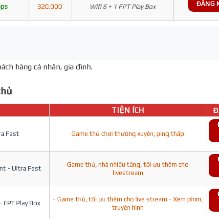
ĐĂNG 
bps
320.000
Wifi 6 + 1 FPT Play Box
ách hàng cá nhân, gia đình.
hủ
TIỆN ÍCH
Đ
ra Fast
Game thủ chơi thường xuyên, ping thấp
Game thủ, nhà nhiều tầng, tối ưu thêm cho
t - Ultra Fast
livestream
- Game thủ, tối ưu thêm cho live stream - Xem phim,
- FPT Play Box
truyền hình