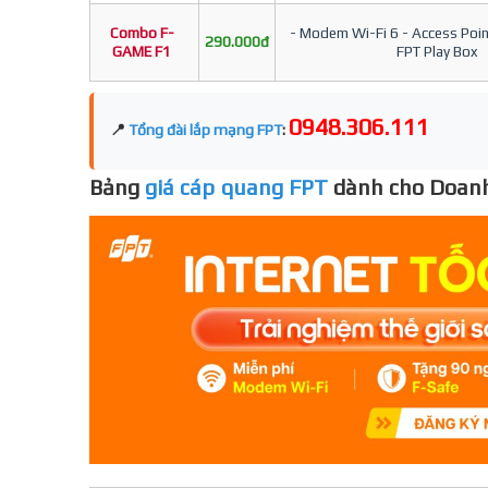
Combo F-
- Modem Wi-Fi 6 - Access Point
290.000đ
GAME F1
FPT Play Box
0948.306.111
📍
Tổng đài lắp mạng FPT
:
Bảng
giá cáp quang FPT
dành cho Doanh