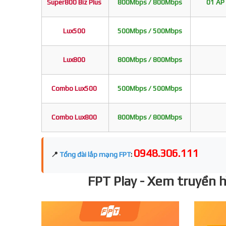
Super800 Biz Plus
800Mbps / 800Mbps
01 AP 
Lux500
500Mbps / 500Mbps
Lux800
800Mbps / 800Mbps
Combo Lux500
500Mbps / 500Mbps
Combo Lux800
800Mbps / 800Mbps
0948.306.111
📍
Tổng đài lắp mạng FPT
:
FPT Play - Xem truyền hì