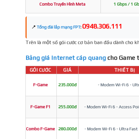
Combo Truyền Hình Meta
1 Gbps / 1 G
0948.306.111
📍
Tổng đài lắp mạng FPT
:
Trên là một số gói cước cơ bản ban đầu dành cho kh
Bảng giá Internet cáp quang
cho Game t
GÓI CƯỚC
GIÁ
THIẾT BỊ
F-Game
235.000đ
- Modem Wi-Fi 6 - Ult
F-Game F1
255.000đ
- Modem Wi-Fi 6 - Access Poin
Combo F-Game
280.000đ
- Modem Wi-Fi 6 - Ultra Fast 