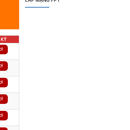
LẮP MẠNG FPT
KÝ
KÝ
KÝ
KÝ
KÝ
KÝ