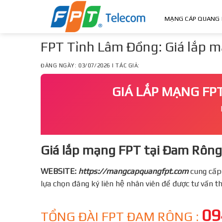
Skip
to
MẠNG CÁP QUANG 
content
FPT Tỉnh Lâm Đồng: Giá lắp
ĐĂNG NGÀY: 03/07/2026 | TÁC GIẢ:
GIÁ LẮP MẠNG FP
Giá lắp mạng FPT tại Đam Rông 
WEBSITE:
https://mangcapquangfpt.com
cung cấp
lựa chọn đăng ký liên hệ nhân viên để được tư vấn 
09
TỔNG ĐÀI FPT ĐAM RÔNG :