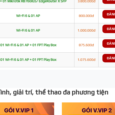
+ 01 Mikrotik RB760iGS/ EdgeRouter X SFP
3.800.000đ
ĐĂN
Wi-Fi 6 & 01 AP
800.000đ
ĐĂN
Wi-Fi 6 & 01 AP
1.000.000đ
ĐĂN
01 Wi-Fi 6 & 01 AP + 01 FPT Play Box
875.600đ
ĐĂN
01 Wi-Fi 6 & 01 AP + 01 FPT Play Box
1.075.600đ
nh, giải trí, thể thao đa phương tiện