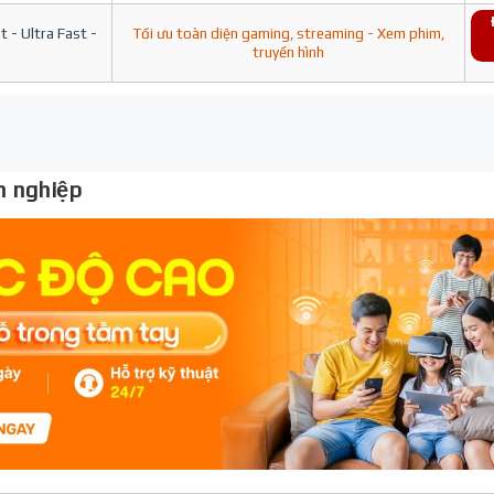
 - Ultra Fast -
Tối ưu toàn diện gaming, streaming - Xem phim,
truyền hình
 nghiệp