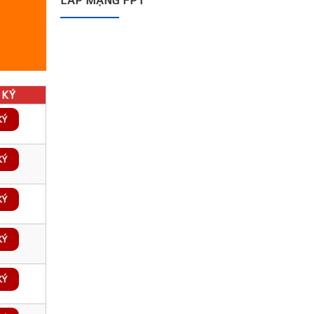
LẮP MẠNG FPT
KÝ
KÝ
KÝ
KÝ
KÝ
KÝ