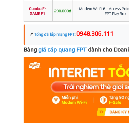
Combo F-
- Modem Wi-Fi 6 - Access Point
290.000đ
GAME F1
FPT Play Box
0948.306.111
📍
Tổng đài lắp mạng FPT
:
Bảng
giá cáp quang FPT
dành cho Doanh