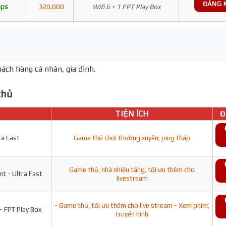
ĐĂNG 
bps
320.000
Wifi 6 + 1 FPT Play Box
ách hàng cá nhân, gia đình.
hủ
TIỆN ÍCH
Đ
ra Fast
Game thủ chơi thường xuyên, ping thấp
Game thủ, nhà nhiều tầng, tối ưu thêm cho
t - Ultra Fast
livestream
- Game thủ, tối ưu thêm cho live stream - Xem phim,
- FPT Play Box
truyền hình