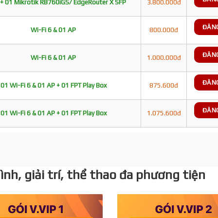
+ 01 Mikrotik RB760iGS/ EdgeRouter X SFP
3.800.000đ
ĐĂN
Wi-Fi 6 & 01 AP
800.000đ
ĐĂN
Wi-Fi 6 & 01 AP
1.000.000đ
ĐĂN
01 Wi-Fi 6 & 01 AP + 01 FPT Play Box
875.600đ
ĐĂN
01 Wi-Fi 6 & 01 AP + 01 FPT Play Box
1.075.600đ
nh, giải trí, thể thao đa phương tiện