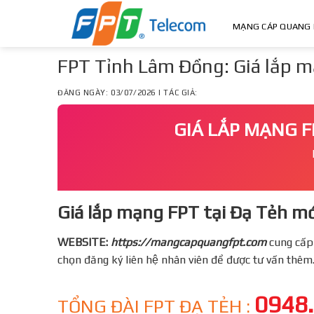
Skip
to
MẠNG CÁP QUANG 
content
FPT Tỉnh Lâm Đồng: Giá lắp 
ĐĂNG NGÀY: 03/07/2026 | TÁC GIẢ:
GIÁ LẮP MẠNG F
Giá lắp mạng FPT tại Đạ Tẻh mớ
WEBSITE:
https://mangcapquangfpt.com
cung cấp
chọn đăng ký liên hệ nhân viên để được tư vấn thêm
0948
TỔNG ĐÀI FPT ĐẠ TẺH :