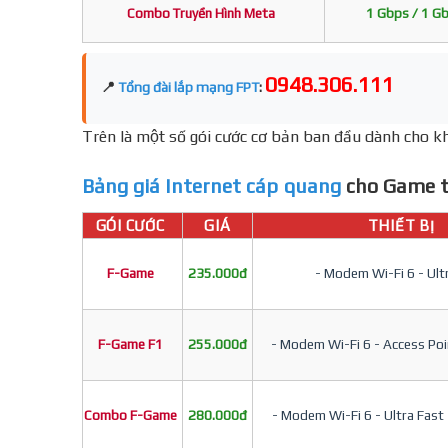
Combo Truyền Hình Meta
1 Gbps / 1 G
0948.306.111
📍
Tổng đài lắp mạng FPT
:
Trên là một số gói cước cơ bản ban đầu dành cho kh
Bảng giá Internet cáp quang
cho Game t
GÓI CƯỚC
GIÁ
THIẾT BỊ
F-Game
235.000đ
- Modem Wi-Fi 6 - Ult
F-Game F1
255.000đ
- Modem Wi-Fi 6 - Access Poin
Combo F-Game
280.000đ
- Modem Wi-Fi 6 - Ultra Fast 