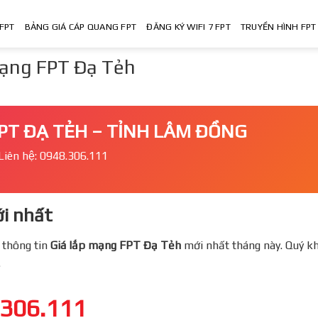
FPT
BẢNG GIÁ CÁP QUANG FPT
ĐĂNG KÝ WIFI 7 FPT
TRUYỀN HÌNH FPT
mạng FPT Đạ Tẻh
PT ĐẠ TẺH – TỈNH LÂM ĐỒNG
Liên hệ: 0948.306.111
i nhất
 thông tin
Giá lắp mạng FPT
Đạ Tẻh
mới nhất tháng này. Quý kh
.
.306.111