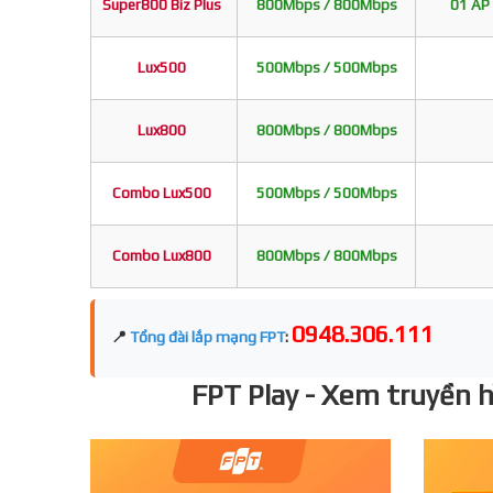
Super800 Biz Plus
800Mbps / 800Mbps
01 AP 
Lux500
500Mbps / 500Mbps
Lux800
800Mbps / 800Mbps
Combo Lux500
500Mbps / 500Mbps
Combo Lux800
800Mbps / 800Mbps
0948.306.111
📍
Tổng đài lắp mạng FPT
:
FPT Play - Xem truyền hì