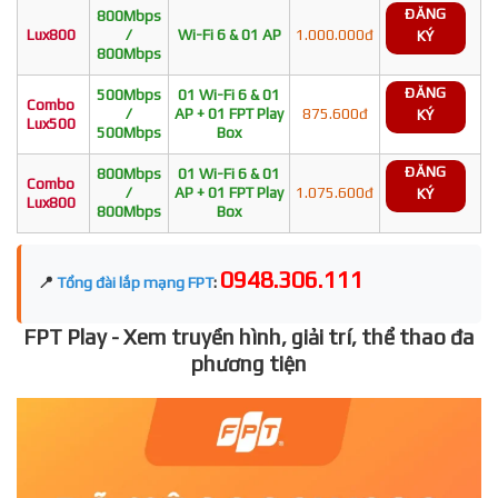
ĐĂNG
800Mbps
Lux800
/
Wi-Fi 6 & 01 AP
1.000.000đ
KÝ
800Mbps
ĐĂNG
500Mbps
01 Wi-Fi 6 & 01
Combo
/
AP + 01 FPT Play
875.600đ
KÝ
Lux500
500Mbps
Box
ĐĂNG
800Mbps
01 Wi-Fi 6 & 01
Combo
/
AP + 01 FPT Play
1.075.600đ
KÝ
Lux800
800Mbps
Box
0948.306.111
📍
Tổng đài lắp mạng FPT
:
FPT Play - Xem truyền hình, giải trí, thể thao đa
phương tiện