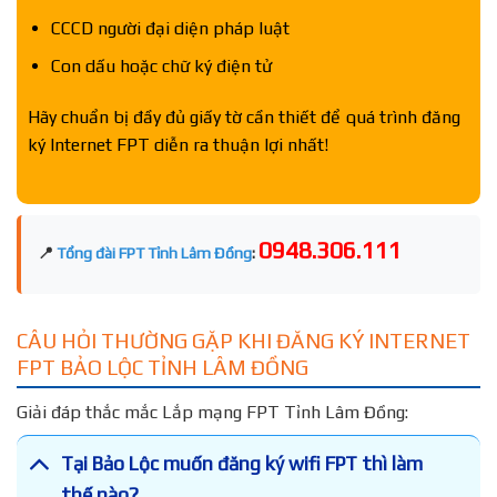
CCCD người đại diện pháp luật
Con dấu hoặc chữ ký điện tử
Hãy chuẩn bị đầy đủ giấy tờ cần thiết để quá trình đăng
ký Internet FPT diễn ra thuận lợi nhất!
0948.306.111
📍
Tổng đài FPT Tỉnh Lâm Đồng
:
CÂU HỎI THƯỜNG GẶP KHI ĐĂNG KÝ INTERNET
FPT BẢO LỘC TỈNH LÂM ĐỒNG
Giải đáp thắc mắc Lắp mạng FPT Tỉnh Lâm Đồng:
Tại Bảo Lộc muốn đăng ký wifi FPT thì làm
thế nào?