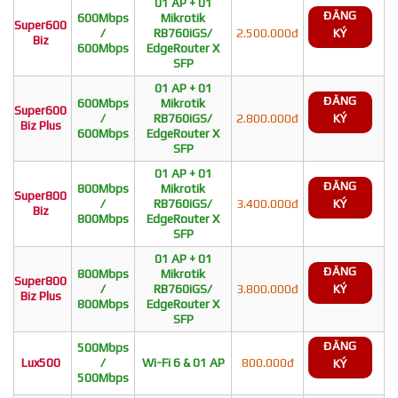
01 AP + 01
ĐĂNG
600Mbps
Mikrotik
Super600
/
RB760iGS/
2.500.000đ
KÝ
Biz
600Mbps
EdgeRouter X
SFP
01 AP + 01
ĐĂNG
600Mbps
Mikrotik
Super600
/
RB760iGS/
2.800.000đ
KÝ
Biz Plus
600Mbps
EdgeRouter X
SFP
01 AP + 01
ĐĂNG
800Mbps
Mikrotik
Super800
/
RB760iGS/
3.400.000đ
KÝ
Biz
800Mbps
EdgeRouter X
SFP
01 AP + 01
ĐĂNG
800Mbps
Mikrotik
Super800
/
RB760iGS/
3.800.000đ
KÝ
Biz Plus
800Mbps
EdgeRouter X
SFP
ĐĂNG
500Mbps
Lux500
/
Wi-Fi 6 & 01 AP
800.000đ
KÝ
500Mbps