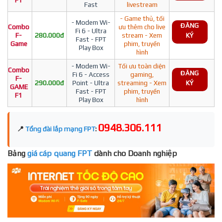
F1
Fast
livestream
- Game thủ, tối
- Modem Wi-
ĐĂNG
Combo
ưu thêm cho live
Fi 6 - Ultra
F-
280.000đ
stream - Xem
KÝ
Fast - FPT
Game
phim, truyền
Play Box
hình
- Modem Wi-
Tối ưu toàn diện
Combo
ĐĂNG
Fi 6 - Access
gaming,
F-
290.000đ
Point - Ultra
streaming - Xem
KÝ
GAME
Fast - FPT
phim, truyền
F1
Play Box
hình
0948.306.111
📍
Tổng đài lắp mạng FPT
:
Bảng
giá cáp quang FPT
dành cho Doanh nghiệp