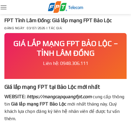
Skip
to
content
FPT Tỉnh Lâm Đồng: Giá lắp mạng FPT Bảo Lộc
ĐĂNG NGÀY: 03/07/2026 | TÁC GIẢ:
GIÁ LẮP MẠNG FPT BẢO LỘC –
TỈNH LÂM ĐỒNG
Liên hệ: 0948.306.111
Giá lắp mạng FPT tại Bảo Lộc mới nhất
WEBSITE:
https://mangcapquangfpt.com
cung cấp thông
tin
Giá lắp mạng FPT
Bảo Lộc
mới nhất tháng này. Quý
khách lựa chọn đăng ký liên hệ nhân viên để được tư vấn
thêm.