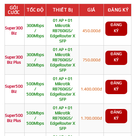
GÓI
TỐC ĐỘ
THIẾT BỊ
GIÁ
ĐĂNG KÝ
CƯỚC
01 AP + 01
ĐĂNG
300Mbps
Mikrotik
Super300
/
RB760iGS/
450.000đ
KÝ
Biz
300Mbps
EdgeRouter X
SFP
01 AP + 01
ĐĂNG
300Mbps
Mikrotik
Super300
/
RB760iGS/
750.000đ
KÝ
Biz Plus
300Mbps
EdgeRouter X
SFP
01 AP + 01
ĐĂNG
500Mbps
Mikrotik
Super500
/
RB760iGS/
1.400.000đ
KÝ
Biz
500Mbps
EdgeRouter X
SFP
01 AP + 01
ĐĂNG
500Mbps
Mikrotik
Super500
/
RB760iGS/
1.700.000đ
KÝ
Biz Plus
500Mbps
EdgeRouter X
SFP