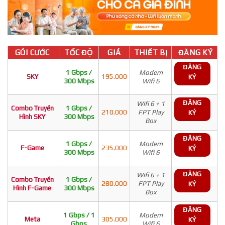
GÓI CƯỚC
TỐC ĐỘ
GIÁ
THIẾT BỊ
ĐĂNG KÝ
ĐĂNG
1 Gbps /
Modem
SKY
195.000
KÝ
300 Mbps
Wifi 6
ĐĂNG
Wifi 6 + 1
Combo Truyền
1 Gbps /
210.000
FPT Play
KÝ
Hình SKY
300 Mbps
Box
ĐĂNG
1 Gbps /
Modem
F-Game
235.000
KÝ
300 Mbps
Wifi 6
ĐĂNG
Wifi 6 + 1
Combo Truyền
1 Gbps /
280.000
FPT Play
KÝ
Hình F-Game
300 Mbps
Box
ĐĂNG
1 Gbps / 1
Modem
Meta
305.000
KÝ
Gbps
Wifi 6