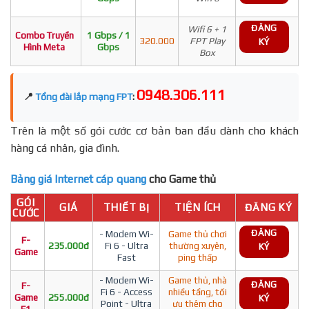
ĐĂNG
Wifi 6 + 1
Combo Truyền
1 Gbps / 1
320.000
FPT Play
KÝ
Hình Meta
Gbps
Box
0948.306.111
📍
Tổng đài lắp mạng FPT
:
Trên là một số gói cước cơ bản ban đầu dành cho khách
hàng cá nhân, gia đình.
Bảng giá Internet cáp quang
cho Game thủ
GÓI
GIÁ
THIẾT BỊ
TIỆN ÍCH
ĐĂNG KÝ
CƯỚC
ĐĂNG
- Modem Wi-
Game thủ chơi
F-
235.000đ
Fi 6 - Ultra
thường xuyên,
KÝ
Game
Fast
ping thấp
- Modem Wi-
Game thủ, nhà
ĐĂNG
F-
Fi 6 - Access
nhiều tầng, tối
Game
255.000đ
KÝ
Point - Ultra
ưu thêm cho