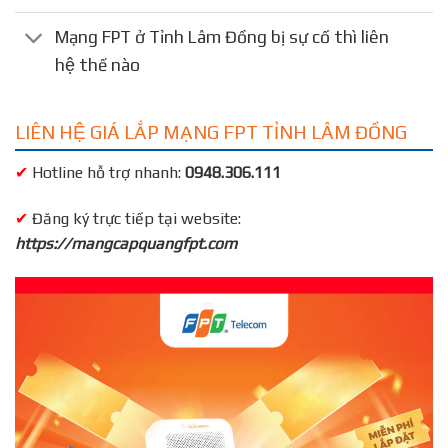
Mạng FPT ở Tỉnh Lâm Đồng bị sự cố thì liên
hệ thế nào
LIÊN HỆ GIÁ LẮP MẠNG FPT TỈNH LÂM ĐỒNG
✔
Hotline hỗ trợ nhanh:
0948.306.111
✔
Đăng ký trực tiếp tại website:
https://mangcapquangfpt.com