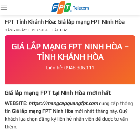
Skip
to
content
FPT Tỉnh Khánh Hòa: Giá lắp mạng FPT Ninh Hòa
ĐĂNG NGÀY: 03/07/2026 | TÁC GIẢ:
GIÁ LẮP MẠNG FPT NINH HÒA –
TỈNH KHÁNH HÒA
Liên hệ: 0948.306.111
Giá lắp mạng FPT tại Ninh Hòa mới nhất
WEBSITE:
https://mangcapquangfpt.com
cung cấp thông
tin
Giá lắp mạng FPT
Ninh Hòa
mới nhất tháng này. Quý
khách lựa chọn đăng ký liên hệ nhân viên để được tư vấn
thêm.