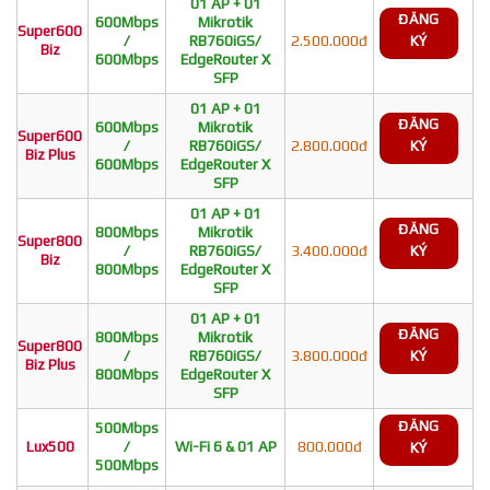
01 AP + 01
ĐĂNG
600Mbps
Mikrotik
Super600
/
RB760iGS/
2.500.000đ
KÝ
Biz
600Mbps
EdgeRouter X
SFP
01 AP + 01
ĐĂNG
600Mbps
Mikrotik
Super600
/
RB760iGS/
2.800.000đ
KÝ
Biz Plus
600Mbps
EdgeRouter X
SFP
01 AP + 01
ĐĂNG
800Mbps
Mikrotik
Super800
/
RB760iGS/
3.400.000đ
KÝ
Biz
800Mbps
EdgeRouter X
SFP
01 AP + 01
ĐĂNG
800Mbps
Mikrotik
Super800
/
RB760iGS/
3.800.000đ
KÝ
Biz Plus
800Mbps
EdgeRouter X
SFP
ĐĂNG
500Mbps
Lux500
/
Wi-Fi 6 & 01 AP
800.000đ
KÝ
500Mbps