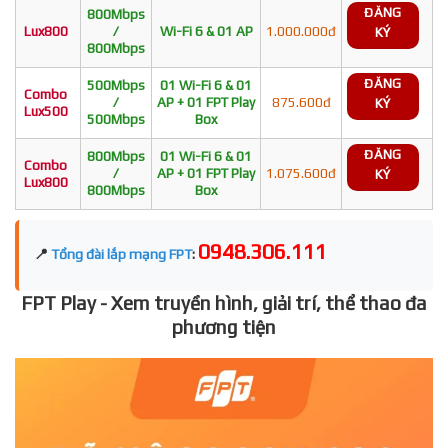
ĐĂNG
800Mbps
Lux800
/
Wi-Fi 6 & 01 AP
1.000.000đ
KÝ
800Mbps
ĐĂNG
500Mbps
01 Wi-Fi 6 & 01
Combo
/
AP + 01 FPT Play
875.600đ
KÝ
Lux500
500Mbps
Box
ĐĂNG
800Mbps
01 Wi-Fi 6 & 01
Combo
/
AP + 01 FPT Play
1.075.600đ
KÝ
Lux800
800Mbps
Box
0948.306.111
📍
Tổng đài lắp mạng FPT
:
FPT Play - Xem truyền hình, giải trí, thể thao đa
phương tiện