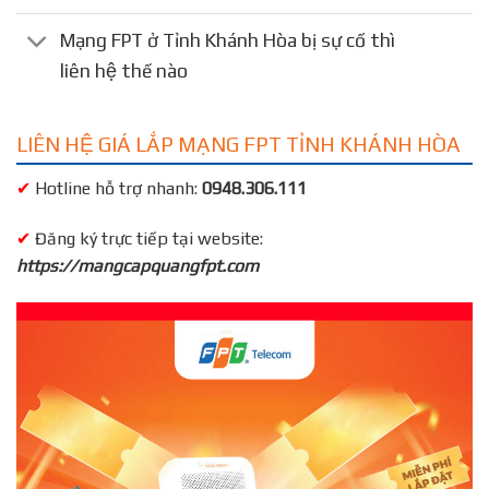
Mạng FPT ở Tỉnh Khánh Hòa bị sự cố thì
liên hệ thế nào
LIÊN HỆ GIÁ LẮP MẠNG FPT TỈNH KHÁNH HÒA
✔
Hotline hỗ trợ nhanh:
0948.306.111
✔
Đăng ký trực tiếp tại website:
https://mangcapquangfpt.com