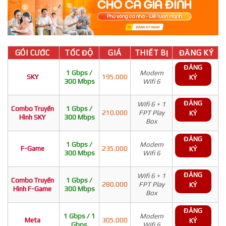
GÓI CƯỚC
TỐC ĐỘ
GIÁ
THIẾT BỊ
ĐĂNG KÝ
ĐĂNG
1 Gbps /
Modem
SKY
195.000
KÝ
300 Mbps
Wifi 6
ĐĂNG
Wifi 6 + 1
Combo Truyền
1 Gbps /
210.000
FPT Play
KÝ
Hình SKY
300 Mbps
Box
ĐĂNG
1 Gbps /
Modem
F-Game
235.000
KÝ
300 Mbps
Wifi 6
ĐĂNG
Wifi 6 + 1
Combo Truyền
1 Gbps /
280.000
FPT Play
KÝ
Hình F-Game
300 Mbps
Box
ĐĂNG
1 Gbps / 1
Modem
Meta
305.000
KÝ
Gbps
Wifi 6