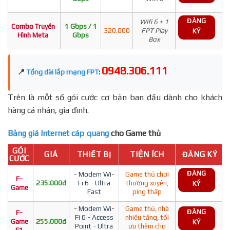
ĐĂNG
Wifi 6 + 1
Combo Truyền
1 Gbps / 1
320.000
FPT Play
KÝ
Hình Meta
Gbps
Box
0948.306.111
📍
Tổng đài lắp mạng FPT
:
Trên là một số gói cước cơ bản ban đầu dành cho khách
hàng cá nhân, gia đình.
Bảng giá Internet cáp quang
cho Game thủ
GÓI
GIÁ
THIẾT BỊ
TIỆN ÍCH
ĐĂNG KÝ
CƯỚC
ĐĂNG
- Modem Wi-
Game thủ chơi
F-
235.000đ
Fi 6 - Ultra
thường xuyên,
KÝ
Game
Fast
ping thấp
- Modem Wi-
Game thủ, nhà
ĐĂNG
F-
Fi 6 - Access
nhiều tầng, tối
Game
255.000đ
KÝ
Point - Ultra
ưu thêm cho