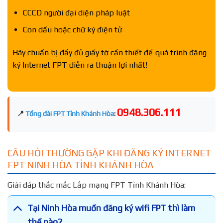
CCCD người đại diện pháp luật
Con dấu hoặc chữ ký điện tử
Hãy chuẩn bị đầy đủ giấy tờ cần thiết để quá trình đăng
ký Internet FPT diễn ra thuận lợi nhất!
0948.306.111
📍
Tổng đài FPT Tỉnh Khánh Hòa
:
CÂU HỎI THƯỜNG GẶP KHI ĐĂNG KÝ INTERNET
FPT NINH HÒA TỈNH KHÁNH HÒA
Giải đáp thắc mắc Lắp mạng FPT Tỉnh Khánh Hòa:
Tại Ninh Hòa muốn đăng ký wifi FPT thì làm
thế nào?