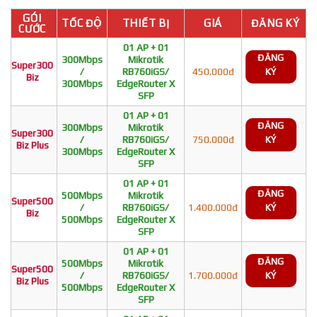
GÓI
TỐC ĐỘ
THIẾT BỊ
GIÁ
ĐĂNG KÝ
CƯỚC
01 AP + 01
ĐĂNG
300Mbps
Mikrotik
Super300
/
RB760iGS/
450.000đ
KÝ
Biz
300Mbps
EdgeRouter X
SFP
01 AP + 01
ĐĂNG
300Mbps
Mikrotik
Super300
/
RB760iGS/
750.000đ
KÝ
Biz Plus
300Mbps
EdgeRouter X
SFP
01 AP + 01
ĐĂNG
500Mbps
Mikrotik
Super500
/
RB760iGS/
1.400.000đ
KÝ
Biz
500Mbps
EdgeRouter X
SFP
01 AP + 01
ĐĂNG
500Mbps
Mikrotik
Super500
/
RB760iGS/
1.700.000đ
KÝ
Biz Plus
500Mbps
EdgeRouter X
SFP