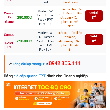
F1
Fast
livestream
- Game thủ, tối
- Modem Wi-
ĐĂNG
Combo
ưu thêm cho live
Fi 6 - Ultra
F-
280.000đ
stream - Xem
KÝ
Fast - FPT
Game
phim, truyền
Play Box
hình
- Modem Wi-
Tối ưu toàn diện
Combo
ĐĂNG
Fi 6 - Access
gaming,
F-
290.000đ
Point - Ultra
streaming - Xem
KÝ
GAME
Fast - FPT
phim, truyền
F1
Play Box
hình
0948.306.111
📍
Tổng đài lắp mạng FPT
:
Bảng
giá cáp quang FPT
dành cho Doanh nghiệp