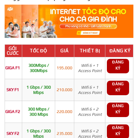
GÓI
TỐC ĐỘ
GIÁ
THIẾT BỊ
ĐĂNG KÝ
CƯỚC
ĐĂNG
300Mbps /
Wifi 6 + 1
GIGA F1
195.000
KÝ
300Mbps
Access Point
ĐĂNG
1 Gbps / 300
Wifi 6 + 1
SKY F1
210.000
KÝ
Mbps
Access Point
ĐĂNG
300 Mbps /
Wifi 6 + 2
GIGA F2
220.000
KÝ
300 Mbps
Access Point
ĐĂNG
1 Gbps / 300
Wifi 6 + 2
SKY F2
235.000
KÝ
Mbps
Access Point