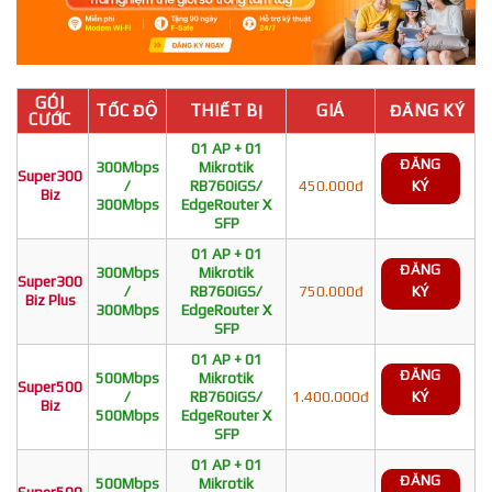
GÓI
TỐC ĐỘ
THIẾT BỊ
GIÁ
ĐĂNG KÝ
CƯỚC
01 AP + 01
ĐĂNG
300Mbps
Mikrotik
Super300
/
RB760iGS/
450.000đ
KÝ
Biz
300Mbps
EdgeRouter X
SFP
01 AP + 01
ĐĂNG
300Mbps
Mikrotik
Super300
/
RB760iGS/
750.000đ
KÝ
Biz Plus
300Mbps
EdgeRouter X
SFP
01 AP + 01
ĐĂNG
500Mbps
Mikrotik
Super500
/
RB760iGS/
1.400.000đ
KÝ
Biz
500Mbps
EdgeRouter X
SFP
01 AP + 01
ĐĂNG
500Mbps
Mikrotik
Super500