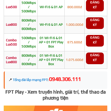
ĐĂNG
500Mbps
Lux500
/
Wi-Fi 6 & 01 AP
800.000đ
KÝ
500Mbps
ĐĂNG
800Mbps
Lux800
/
Wi-Fi 6 & 01 AP
1.000.000đ
KÝ
800Mbps
ĐĂNG
500Mbps
01 Wi-Fi 6 & 01
Combo
/
AP + 01 FPT Play
875.600đ
KÝ
Lux500
500Mbps
Box
ĐĂNG
800Mbps
01 Wi-Fi 6 & 01
Combo
/
AP + 01 FPT Play
1.075.600đ
KÝ
Lux800
800Mbps
Box
0948.306.111
📍
Tổng đài lắp mạng FPT
:
FPT Play - Xem truyền hình, giải trí, thể thao đa
phương tiện