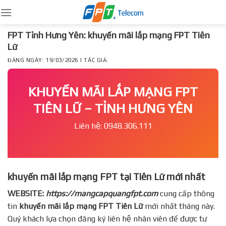
Skip
to
content
FPT Tỉnh Hưng Yên: khuyến mãi lắp mạng FPT Tiên
Lữ
ĐĂNG NGÀY: 19/03/2026 | TÁC GIẢ:
KHUYẾN MÃI LẮP MẠNG FPT
TIÊN LỮ – TỈNH HƯNG YÊN
Liên hệ: 0948.306.111
khuyến mãi lắp mạng FPT tại Tiên Lữ mới nhất
WEBSITE:
https://mangcapquangfpt.com
cung cấp thông
tin
khuyến mãi lắp mạng FPT
Tiên Lữ
mới nhất tháng này.
Quý khách lựa chọn đăng ký liên hệ nhân viên để được tư