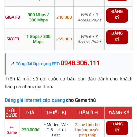
ĐĂNG
300 Mbps /
Wifi 6 + 3
GIGA F3
240.000
KÝ
300 Mbps
Access Point
ĐĂNG
1 Gbps / 300
Wifi 6 + 3
SKY F3
255.000
KÝ
Mbps
Access Point
0948.306.111
📍
Tổng đài lắp mạng FPT
:
Trên là một số gói cước cơ bản ban đầu dành cho khách
hàng cá nhân, gia đình.
Bảng giá Internet cáp quang
cho Game thủ
GÓI
GIÁ
THIẾT BỊ
TIỆN ÍCH
ĐĂNG KÝ
CƯỚC
ĐĂNG
- Modem Wi-
Game thủ chơi
F-
230.000đ
Fi 6 - Ultra
thường xuyên,
KÝ
Game
Fast
ping thấp