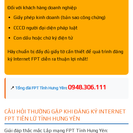
Đối với khách hàng doanh nghiệp
Giấy phép kinh doanh (bản sao công chứng)
CCCD người đại diện pháp luật
Con dấu hoặc chữ ký điện tử
Hãy chuẩn bị đầy đủ giấy tờ cần thiết để quá trình đăng
ký Internet FPT diễn ra thuận lợi nhất!
0948.306.111
📍
Tổng đài FPT Tỉnh Hưng Yên
:
CÂU HỎI THƯỜNG GẶP KHI ĐĂNG KÝ INTERNET
FPT TIÊN LỮ TỈNH HƯNG YÊN
Giải đáp thắc mắc Lắp mạng FPT Tỉnh Hưng Yên: