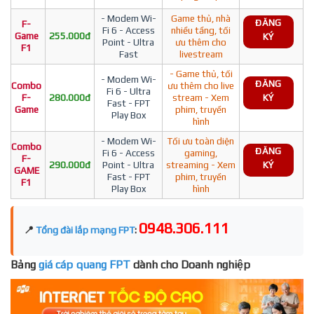
- Modem Wi-
Game thủ, nhà
ĐĂNG
F-
Fi 6 - Access
nhiều tầng, tối
Game
255.000đ
KÝ
Point - Ultra
ưu thêm cho
F1
Fast
livestream
- Game thủ, tối
- Modem Wi-
ĐĂNG
Combo
ưu thêm cho live
Fi 6 - Ultra
F-
280.000đ
stream - Xem
KÝ
Fast - FPT
Game
phim, truyền
Play Box
hình
- Modem Wi-
Tối ưu toàn diện
Combo
ĐĂNG
Fi 6 - Access
gaming,
F-
290.000đ
Point - Ultra
streaming - Xem
KÝ
GAME
Fast - FPT
phim, truyền
F1
Play Box
hình
0948.306.111
📍
Tổng đài lắp mạng FPT
:
Bảng
giá cáp quang FPT
dành cho Doanh nghiệp