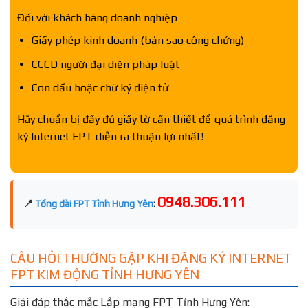
Đối với khách hàng doanh nghiệp
Giấy phép kinh doanh (bản sao công chứng)
CCCD người đại diện pháp luật
Con dấu hoặc chữ ký điện tử
Hãy chuẩn bị đầy đủ giấy tờ cần thiết để quá trình đăng
ký Internet FPT diễn ra thuận lợi nhất!
0948.306.111
📍
Tổng đài FPT Tỉnh Hưng Yên
:
CÂU HỎI THƯỜNG GẶP KHI ĐĂNG KÝ INTERNET
FPT KIM ĐỘNG TỈNH HƯNG YÊN
Giải đáp thắc mắc Lắp mạng FPT Tỉnh Hưng Yên: