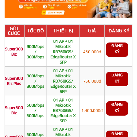
GÓI
TỐC ĐỘ
THIẾT BỊ
GIÁ
ĐĂNG KÝ
CƯỚC
01 AP + 01
ĐĂNG
300Mbps
Mikrotik
Super300
/
RB760iGS/
450.000đ
KÝ
Biz
300Mbps
EdgeRouter X
SFP
01 AP + 01
ĐĂNG
300Mbps
Mikrotik
Super300
/
RB760iGS/
750.000đ
KÝ
Biz Plus
300Mbps
EdgeRouter X
SFP
01 AP + 01
ĐĂNG
500Mbps
Mikrotik
Super500
/
RB760iGS/
1.400.000đ
KÝ
Biz
500Mbps
EdgeRouter X
SFP
01 AP + 01
ĐĂNG
500Mbps
Mikrotik
Super500