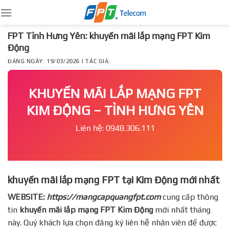
Skip
to
content
FPT Tỉnh Hưng Yên: khuyến mãi lắp mạng FPT Kim
Động
ĐĂNG NGÀY: 19/03/2026 | TÁC GIẢ:
KHUYẾN MÃI LẮP MẠNG FPT
KIM ĐỘNG – TỈNH HƯNG YÊN
Liên hệ: 0948.306.111
khuyến mãi lắp mạng FPT tại Kim Động mới nhất
WEBSITE:
https://mangcapquangfpt.com
cung cấp thông
tin
khuyến mãi lắp mạng FPT
Kim Động
mới nhất tháng
này. Quý khách lựa chọn đăng ký liên hệ nhân viên để được