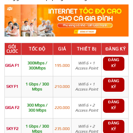
GÓI
TỐC ĐỘ
GIÁ
THIẾT BỊ
ĐĂNG KÝ
CƯỚC
ĐĂNG
300Mbps /
Wifi 6 + 1
GIGA F1
195.000
KÝ
300Mbps
Access Point
ĐĂNG
1 Gbps / 300
Wifi 6 + 1
SKY F1
210.000
KÝ
Mbps
Access Point
ĐĂNG
300 Mbps /
Wifi 6 + 2
GIGA F2
220.000
KÝ
300 Mbps
Access Point
ĐĂNG
1 Gbps / 300
Wifi 6 + 2
SKY F2
235.000
KÝ
Mbps
Access Point