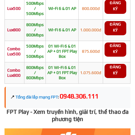
ĐĂNG
500Mbps
Lux500
/
Wi-Fi 6 & 01 AP
800.000đ
KÝ
500Mbps
ĐĂNG
800Mbps
Lux800
/
Wi-Fi 6 & 01 AP
1.000.000đ
KÝ
800Mbps
ĐĂNG
500Mbps
01 Wi-Fi 6 & 01
Combo
/
AP + 01 FPT Play
875.600đ
KÝ
Lux500
500Mbps
Box
ĐĂNG
800Mbps
01 Wi-Fi 6 & 01
Combo
/
AP + 01 FPT Play
1.075.600đ
KÝ
Lux800
800Mbps
Box
0948.306.111
📍
Tổng đài lắp mạng FPT
:
FPT Play - Xem truyền hình, giải trí, thể thao đa
phương tiện