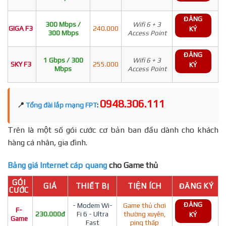
ĐĂNG
300 Mbps /
Wifi 6 + 3
GIGA F3
240.000
KÝ
300 Mbps
Access Point
ĐĂNG
1 Gbps / 300
Wifi 6 + 3
SKY F3
255.000
KÝ
Mbps
Access Point
0948.306.111
📍
Tổng đài lắp mạng FPT
:
Trên là một số gói cước cơ bản ban đầu dành cho khách
hàng cá nhân, gia đình.
Bảng giá Internet cáp quang
cho Game thủ
GÓI
GIÁ
THIẾT BỊ
TIỆN ÍCH
ĐĂNG KÝ
CƯỚC
ĐĂNG
- Modem Wi-
Game thủ chơi
F-
230.000đ
Fi 6 - Ultra
thường xuyên,
KÝ
Game
Fast
ping thấp