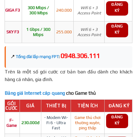
ĐĂNG
300 Mbps /
Wifi 6 + 3
GIGA F3
240.000
KÝ
300 Mbps
Access Point
ĐĂNG
1 Gbps / 300
Wifi 6 + 3
SKY F3
255.000
KÝ
Mbps
Access Point
0948.306.111
📍
Tổng đài lắp mạng FPT
:
Trên là một số gói cước cơ bản ban đầu dành cho khách
hàng cá nhân, gia đình.
Bảng giá Internet cáp quang
cho Game thủ
GÓI
GIÁ
THIẾT BỊ
TIỆN ÍCH
ĐĂNG KÝ
CƯỚC
ĐĂNG
- Modem Wi-
Game thủ chơi
F-
230.000đ
Fi 6 - Ultra
thường xuyên,
KÝ
Game
Fast
ping thấp