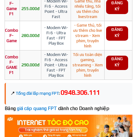
- Modem Wi-
Game thủ, nhà
ĐĂNG
F-
Fi 6 - Access
nhiều tầng, tối
Game
255.000đ
KÝ
Point - Ultra
ưu thêm cho
F1
Fast
livestream
- Game thủ, tối
- Modem Wi-
ĐĂNG
Combo
ưu thêm cho live
Fi 6 - Ultra
F-
280.000đ
stream - Xem
KÝ
Fast - FPT
Game
phim, truyền
Play Box
hình
- Modem Wi-
Tối ưu toàn diện
Combo
ĐĂNG
Fi 6 - Access
gaming,
F-
290.000đ
Point - Ultra
streaming - Xem
KÝ
GAME
Fast - FPT
phim, truyền
F1
Play Box
hình
0948.306.111
📍
Tổng đài lắp mạng FPT
:
Bảng
giá cáp quang FPT
dành cho Doanh nghiệp