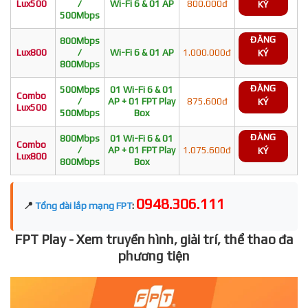
Lux500
/
Wi-Fi 6 & 01 AP
800.000đ
KÝ
500Mbps
ĐĂNG
800Mbps
Lux800
/
Wi-Fi 6 & 01 AP
1.000.000đ
KÝ
800Mbps
ĐĂNG
500Mbps
01 Wi-Fi 6 & 01
Combo
/
AP + 01 FPT Play
875.600đ
KÝ
Lux500
500Mbps
Box
ĐĂNG
800Mbps
01 Wi-Fi 6 & 01
Combo
/
AP + 01 FPT Play
1.075.600đ
KÝ
Lux800
800Mbps
Box
0948.306.111
📍
Tổng đài lắp mạng FPT
:
FPT Play - Xem truyền hình, giải trí, thể thao đa
phương tiện