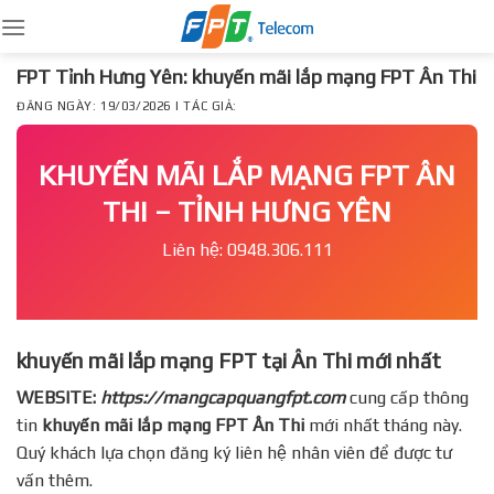
Skip
to
content
FPT Tỉnh Hưng Yên: khuyến mãi lắp mạng FPT Ân Thi
ĐĂNG NGÀY: 19/03/2026 | TÁC GIẢ:
KHUYẾN MÃI LẮP MẠNG FPT ÂN
THI – TỈNH HƯNG YÊN
Liên hệ: 0948.306.111
khuyến mãi lắp mạng FPT tại Ân Thi mới nhất
WEBSITE:
https://mangcapquangfpt.com
cung cấp thông
tin
khuyến mãi lắp mạng FPT
Ân Thi
mới nhất tháng này.
Quý khách lựa chọn đăng ký liên hệ nhân viên để được tư
vấn thêm.