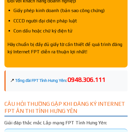
Đối với khách hàng doanh nghiệp
Giấy phép kinh doanh (bản sao công chứng)
CCCD người đại diện pháp luật
Con dấu hoặc chữ ký điện tử
Hãy chuẩn bị đầy đủ giấy tờ cần thiết để quá trình đăng
ký Internet FPT diễn ra thuận lợi nhất!
0948.306.111
📍
Tổng đài FPT Tỉnh Hưng Yên
:
CÂU HỎI THƯỜNG GẶP KHI ĐĂNG KÝ INTERNET
FPT ÂN THI TỈNH HƯNG YÊN
Giải đáp thắc mắc Lắp mạng FPT Tỉnh Hưng Yên: