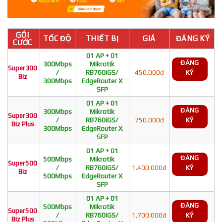
GÓI
TỐC ĐỘ
THIẾT BỊ
GIÁ
ĐĂNG KÝ
CƯỚC
01 AP + 01
ĐĂNG
300Mbps
Mikrotik
Super300
/
RB760iGS/
450.000đ
KÝ
Biz
300Mbps
EdgeRouter X
SFP
01 AP + 01
ĐĂNG
300Mbps
Mikrotik
Super300
/
RB760iGS/
750.000đ
KÝ
Biz Plus
300Mbps
EdgeRouter X
SFP
01 AP + 01
ĐĂNG
500Mbps
Mikrotik
Super500
/
RB760iGS/
1.400.000đ
KÝ
Biz
500Mbps
EdgeRouter X
SFP
01 AP + 01
ĐĂNG
500Mbps
Mikrotik
Super500
/
RB760iGS/
1.700.000đ
KÝ
Biz Plus