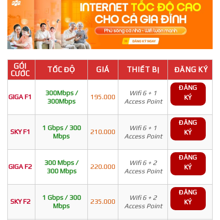
GÓI
TỐC ĐỘ
GIÁ
THIẾT BỊ
ĐĂNG KÝ
CƯỚC
ĐĂNG
300Mbps /
Wifi 6 + 1
GIGA F1
195.000
KÝ
300Mbps
Access Point
ĐĂNG
1 Gbps / 300
Wifi 6 + 1
SKY F1
210.000
KÝ
Mbps
Access Point
ĐĂNG
300 Mbps /
Wifi 6 + 2
GIGA F2
220.000
KÝ
300 Mbps
Access Point
ĐĂNG
1 Gbps / 300
Wifi 6 + 2
SKY F2
235.000
KÝ
Mbps
Access Point