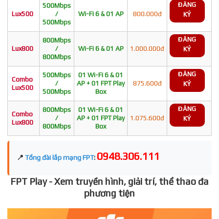
ĐĂNG
500Mbps
Lux500
/
Wi-Fi 6 & 01 AP
800.000đ
KÝ
500Mbps
ĐĂNG
800Mbps
Lux800
/
Wi-Fi 6 & 01 AP
1.000.000đ
KÝ
800Mbps
ĐĂNG
500Mbps
01 Wi-Fi 6 & 01
Combo
/
AP + 01 FPT Play
875.600đ
KÝ
Lux500
500Mbps
Box
ĐĂNG
800Mbps
01 Wi-Fi 6 & 01
Combo
/
AP + 01 FPT Play
1.075.600đ
KÝ
Lux800
800Mbps
Box
0948.306.111
📍
Tổng đài lắp mạng FPT
:
FPT Play - Xem truyền hình, giải trí, thể thao đa
phương tiện