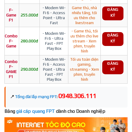
- Modem Wi-
Game thủ, nhà
ĐĂNG
F-
Fi 6 - Access
nhiều tầng, tối
Game
255.000đ
KÝ
Point - Ultra
ưu thêm cho
F1
Fast
livestream
- Game thủ, tối
- Modem Wi-
ĐĂNG
Combo
ưu thêm cho live
Fi 6 - Ultra
F-
280.000đ
stream - Xem
KÝ
Fast - FPT
Game
phim, truyền
Play Box
hình
- Modem Wi-
Tối ưu toàn diện
Combo
ĐĂNG
Fi 6 - Access
gaming,
F-
290.000đ
Point - Ultra
streaming - Xem
KÝ
GAME
Fast - FPT
phim, truyền
F1
Play Box
hình
0948.306.111
📍
Tổng đài lắp mạng FPT
:
Bảng
giá cáp quang FPT
dành cho Doanh nghiệp