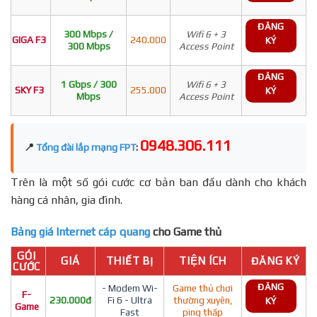
ĐĂNG
300 Mbps /
Wifi 6 + 3
GIGA F3
240.000
KÝ
300 Mbps
Access Point
ĐĂNG
1 Gbps / 300
Wifi 6 + 3
SKY F3
255.000
KÝ
Mbps
Access Point
0948.306.111
📍
Tổng đài lắp mạng FPT
:
Trên là một số gói cước cơ bản ban đầu dành cho khách
hàng cá nhân, gia đình.
Bảng giá Internet cáp quang
cho Game thủ
GÓI
GIÁ
THIẾT BỊ
TIỆN ÍCH
ĐĂNG KÝ
CƯỚC
ĐĂNG
- Modem Wi-
Game thủ chơi
F-
230.000đ
Fi 6 - Ultra
thường xuyên,
KÝ
Game
Fast
ping thấp