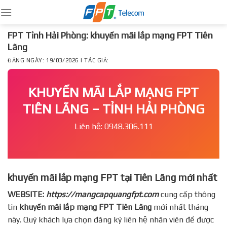
Skip
to
content
FPT Tỉnh Hải Phòng: khuyến mãi lắp mạng FPT Tiên
Lãng
ĐĂNG NGÀY: 19/03/2026 | TÁC GIẢ:
KHUYẾN MÃI LẮP MẠNG FPT
TIÊN LÃNG – TỈNH HẢI PHÒNG
Liên hệ: 0948.306.111
khuyến mãi lắp mạng FPT tại Tiên Lãng mới nhất
WEBSITE:
https://mangcapquangfpt.com
cung cấp thông
tin
khuyến mãi lắp mạng FPT
Tiên Lãng
mới nhất tháng
này. Quý khách lựa chọn đăng ký liên hệ nhân viên để được