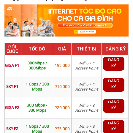
GÓI
TỐC ĐỘ
GIÁ
THIẾT BỊ
ĐĂNG KÝ
CƯỚC
ĐĂNG
300Mbps /
Wifi 6 + 1
GIGA F1
195.000
KÝ
300Mbps
Access Point
ĐĂNG
1 Gbps / 300
Wifi 6 + 1
SKY F1
210.000
KÝ
Mbps
Access Point
ĐĂNG
300 Mbps /
Wifi 6 + 2
GIGA F2
220.000
KÝ
300 Mbps
Access Point
ĐĂNG
1 Gbps / 300
Wifi 6 + 2
SKY F2
235.000
KÝ
Mbps
Access Point