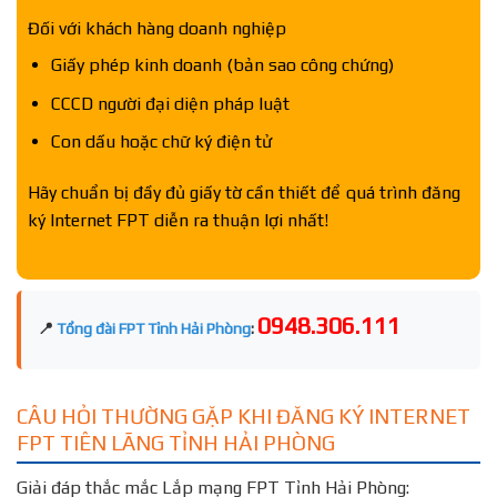
Đối với khách hàng doanh nghiệp
Giấy phép kinh doanh (bản sao công chứng)
CCCD người đại diện pháp luật
Con dấu hoặc chữ ký điện tử
Hãy chuẩn bị đầy đủ giấy tờ cần thiết để quá trình đăng
ký Internet FPT diễn ra thuận lợi nhất!
0948.306.111
📍
Tổng đài FPT Tỉnh Hải Phòng
:
CÂU HỎI THƯỜNG GẶP KHI ĐĂNG KÝ INTERNET
FPT TIÊN LÃNG TỈNH HẢI PHÒNG
Giải đáp thắc mắc Lắp mạng FPT Tỉnh Hải Phòng: