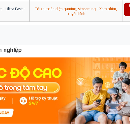
 - Ultra Fast -
Tối ưu toàn diện gaming, streaming - Xem phim,
truyền hình
 nghiệp