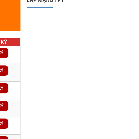
LẮP MẠNG FPT
KÝ
KÝ
KÝ
KÝ
KÝ
KÝ