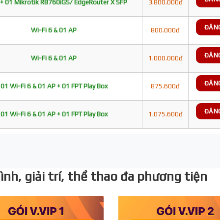
+ 01 Mikrotik RB760iGS/ EdgeRouter X SFP
3.800.000đ
ĐĂN
Wi-Fi 6 & 01 AP
800.000đ
ĐĂN
Wi-Fi 6 & 01 AP
1.000.000đ
ĐĂN
01 Wi-Fi 6 & 01 AP + 01 FPT Play Box
875.600đ
ĐĂN
01 Wi-Fi 6 & 01 AP + 01 FPT Play Box
1.075.600đ
nh, giải trí, thể thao đa phương tiện