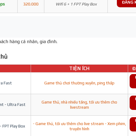
ĐĂNG 
bps
320.000
Wifi 6 + 1 FPT Play Box
ách hàng cá nhân, gia đình.
hủ
TIỆN ÍCH
Đ
ra Fast
Game thủ chơi thường xuyên, ping thấp
Game thủ, nhà nhiều tầng, tối ưu thêm cho
t - Ultra Fast
livestream
- Game thủ, tối ưu thêm cho live stream - Xem phim,
- FPT Play Box
truyền hình