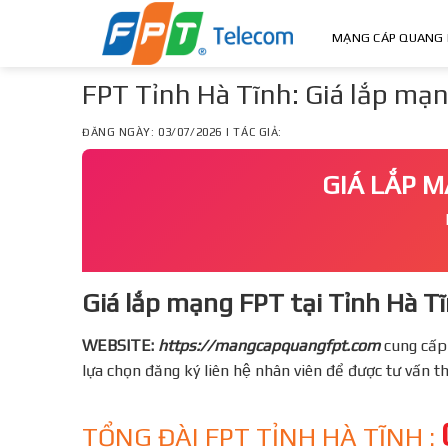
Skip
to
MẠNG CÁP QUANG 
content
FPT Tỉnh Hà Tĩnh: Giá lắp mạng
ĐĂNG NGÀY: 03/07/2026 | TÁC GIẢ:
GIÁ LẮP M
Giá lắp mạng FPT tại Tỉnh Hà Tĩ
WEBSITE:
https://mangcapquangfpt.com
cung cấp
lựa chọn đăng ký liên hệ nhân viên để được tư vấn 
TỔNG ĐÀI FPT TỈNH HÀ TĨNH :