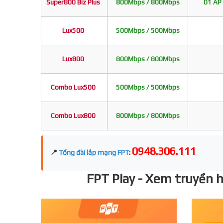
Super800 Biz Plus
800Mbps / 800Mbps
01 AP 
Lux500
500Mbps / 500Mbps
Lux800
800Mbps / 800Mbps
Combo Lux500
500Mbps / 500Mbps
Combo Lux800
800Mbps / 800Mbps
0948.306.111
📍
Tổng đài lắp mạng FPT
:
FPT Play - Xem truyền hì