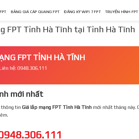
FPT
BẢNG GIÁ CÁP QUANG FPT
ĐĂNG KÝ WIFI 7 FPT
TRUYỀN HÌNH FPT
 FPT Tỉnh Hà Tĩnh tại Tỉnh Hà Tĩnh
ẠNG FPT TỈNH HÀ TĨNH
Liên hệ: 0948.306.111
nh mới nhất
 thông tin
Giá lắp mạng FPT
Tỉnh Hà Tĩnh
mới nhất tháng này. 
thêm.
0948.306.111