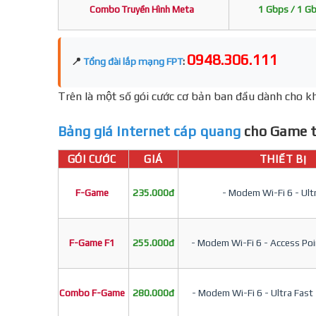
Combo Truyền Hình Meta
1 Gbps / 1 G
0948.306.111
📍
Tổng đài lắp mạng FPT
:
Trên là một số gói cước cơ bản ban đầu dành cho kh
Bảng giá Internet cáp quang
cho Game t
GÓI CƯỚC
GIÁ
THIẾT BỊ
F-Game
235.000đ
- Modem Wi-Fi 6 - Ult
F-Game F1
255.000đ
- Modem Wi-Fi 6 - Access Poin
Combo F-Game
280.000đ
- Modem Wi-Fi 6 - Ultra Fast 