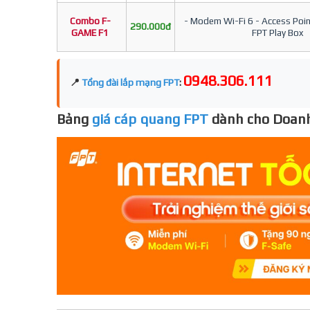
Combo F-
- Modem Wi-Fi 6 - Access Point
290.000đ
GAME F1
FPT Play Box
0948.306.111
📍
Tổng đài lắp mạng FPT
:
Bảng
giá cáp quang FPT
dành cho Doanh