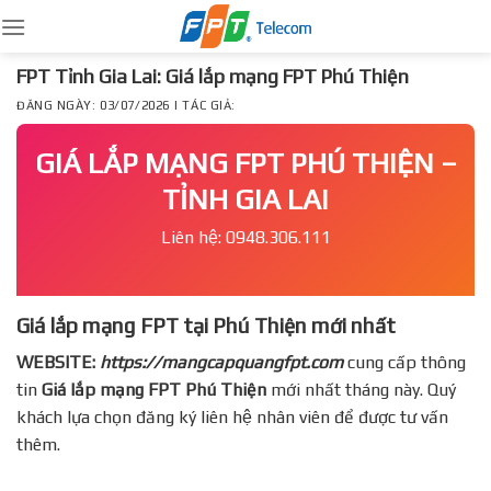
Skip
to
content
FPT Tỉnh Gia Lai: Giá lắp mạng FPT Phú Thiện
ĐĂNG NGÀY: 03/07/2026 | TÁC GIẢ:
GIÁ LẮP MẠNG FPT PHÚ THIỆN –
TỈNH GIA LAI
Liên hệ: 0948.306.111
Giá lắp mạng FPT tại Phú Thiện mới nhất
WEBSITE:
https://mangcapquangfpt.com
cung cấp thông
tin
Giá lắp mạng FPT
Phú Thiện
mới nhất tháng này. Quý
khách lựa chọn đăng ký liên hệ nhân viên để được tư vấn
thêm.