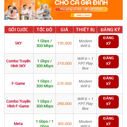
GÓI CƯỚC
TỐC ĐỘ
GIÁ
THIẾT BỊ
ĐĂNG KÝ
ĐĂNG
1 Gbps /
Modem
SKY
195.000
KÝ
300 Mbps
Wifi 6
ĐĂNG
Wifi 6 + 1
Combo Truyền
1 Gbps /
210.000
FPT Play
KÝ
Hình SKY
300 Mbps
Box
ĐĂNG
1 Gbps /
Modem
F-Game
235.000
KÝ
300 Mbps
Wifi 6
ĐĂNG
Wifi 6 + 1
Combo Truyền
1 Gbps /
280.000
FPT Play
KÝ
Hình F-Game
300 Mbps
Box
ĐĂNG
1 Gbps / 1
Modem
Meta
305.000
KÝ
Gbps
Wifi 6