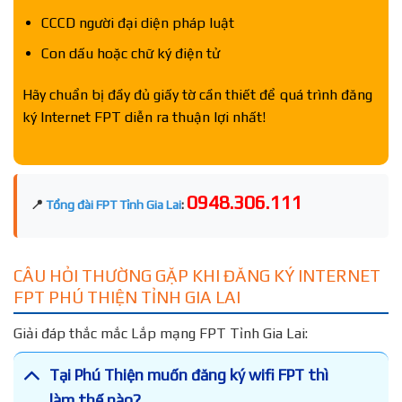
CCCD người đại diện pháp luật
Con dấu hoặc chữ ký điện tử
Hãy chuẩn bị đầy đủ giấy tờ cần thiết để quá trình đăng
ký Internet FPT diễn ra thuận lợi nhất!
0948.306.111
📍
Tổng đài FPT Tỉnh Gia Lai
:
CÂU HỎI THƯỜNG GẶP KHI ĐĂNG KÝ INTERNET
FPT PHÚ THIỆN TỈNH GIA LAI
Giải đáp thắc mắc Lắp mạng FPT Tỉnh Gia Lai:
Tại Phú Thiện muốn đăng ký wifi FPT thì
làm thế nào?