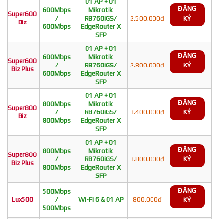
01 AP + 01
ĐĂNG
600Mbps
Mikrotik
Super600
/
RB760iGS/
2.500.000đ
KÝ
Biz
600Mbps
EdgeRouter X
SFP
01 AP + 01
ĐĂNG
600Mbps
Mikrotik
Super600
/
RB760iGS/
2.800.000đ
KÝ
Biz Plus
600Mbps
EdgeRouter X
SFP
01 AP + 01
ĐĂNG
800Mbps
Mikrotik
Super800
/
RB760iGS/
3.400.000đ
KÝ
Biz
800Mbps
EdgeRouter X
SFP
01 AP + 01
ĐĂNG
800Mbps
Mikrotik
Super800
/
RB760iGS/
3.800.000đ
KÝ
Biz Plus
800Mbps
EdgeRouter X
SFP
ĐĂNG
500Mbps
Lux500
/
Wi-Fi 6 & 01 AP
800.000đ
KÝ
500Mbps