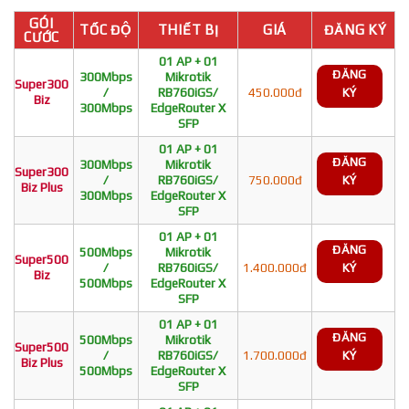
GÓI
TỐC ĐỘ
THIẾT BỊ
GIÁ
ĐĂNG KÝ
CƯỚC
01 AP + 01
ĐĂNG
300Mbps
Mikrotik
Super300
/
RB760iGS/
450.000đ
KÝ
Biz
300Mbps
EdgeRouter X
SFP
01 AP + 01
ĐĂNG
300Mbps
Mikrotik
Super300
/
RB760iGS/
750.000đ
KÝ
Biz Plus
300Mbps
EdgeRouter X
SFP
01 AP + 01
ĐĂNG
500Mbps
Mikrotik
Super500
/
RB760iGS/
1.400.000đ
KÝ
Biz
500Mbps
EdgeRouter X
SFP
01 AP + 01
ĐĂNG
500Mbps
Mikrotik
Super500
/
RB760iGS/
1.700.000đ
KÝ
Biz Plus
500Mbps
EdgeRouter X
SFP