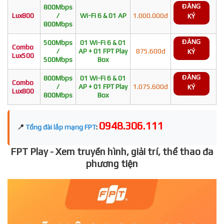
ĐĂNG
800Mbps
Lux800
/
Wi-Fi 6 & 01 AP
1.000.000đ
KÝ
800Mbps
ĐĂNG
500Mbps
01 Wi-Fi 6 & 01
Combo
/
AP + 01 FPT Play
875.600đ
KÝ
Lux500
500Mbps
Box
ĐĂNG
800Mbps
01 Wi-Fi 6 & 01
Combo
/
AP + 01 FPT Play
1.075.600đ
KÝ
Lux800
800Mbps
Box
0948.306.111
📍
Tổng đài lắp mạng FPT
:
FPT Play - Xem truyền hình, giải trí, thể thao đa
phương tiện