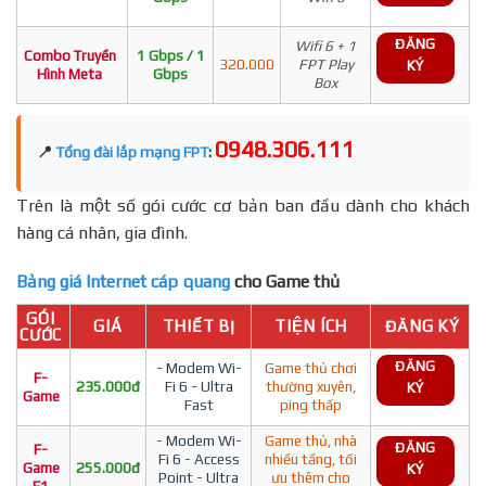
ĐĂNG
Wifi 6 + 1
Combo Truyền
1 Gbps / 1
320.000
FPT Play
KÝ
Hình Meta
Gbps
Box
0948.306.111
📍
Tổng đài lắp mạng FPT
:
Trên là một số gói cước cơ bản ban đầu dành cho khách
hàng cá nhân, gia đình.
Bảng giá Internet cáp quang
cho Game thủ
GÓI
GIÁ
THIẾT BỊ
TIỆN ÍCH
ĐĂNG KÝ
CƯỚC
ĐĂNG
- Modem Wi-
Game thủ chơi
F-
235.000đ
Fi 6 - Ultra
thường xuyên,
KÝ
Game
Fast
ping thấp
- Modem Wi-
Game thủ, nhà
ĐĂNG
F-
Fi 6 - Access
nhiều tầng, tối
Game
255.000đ
KÝ
Point - Ultra
ưu thêm cho