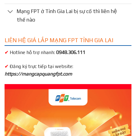
Mạng FPT ở Tỉnh Gia Lai bị sự cố thì liên hệ
thế nào
LIÊN HỆ GIÁ LẮP MẠNG FPT TỈNH GIA LAI
✔
Hotline hỗ trợ nhanh:
0948.306.111
✔
Đăng ký trực tiếp tại website:
https://mangcapquangfpt.com