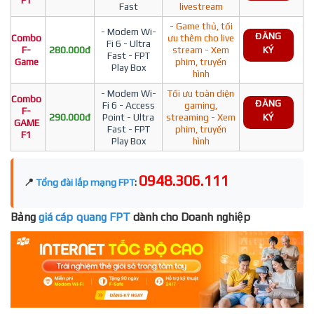
F1
Fast
livestream
- Game thủ, tối
- Modem Wi-
ĐĂNG
Combo
ưu thêm cho live
Fi 6 - Ultra
F-
280.000đ
stream - Xem
KÝ
Fast - FPT
Game
phim, truyền
Play Box
hình
- Modem Wi-
Tối ưu toàn diện
Combo
ĐĂNG
Fi 6 - Access
gaming,
F-
290.000đ
Point - Ultra
streaming - Xem
KÝ
GAME
Fast - FPT
phim, truyền
F1
Play Box
hình
0948.306.111
📍
Tổng đài lắp mạng FPT
:
Bảng
giá cáp quang FPT
dành cho Doanh nghiệp