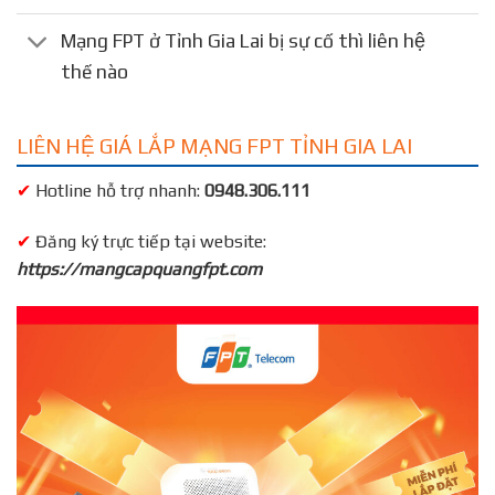
Mạng FPT ở Tỉnh Gia Lai bị sự cố thì liên hệ
thế nào
LIÊN HỆ GIÁ LẮP MẠNG FPT TỈNH GIA LAI
✔
Hotline hỗ trợ nhanh:
0948.306.111
✔
Đăng ký trực tiếp tại website:
https://mangcapquangfpt.com