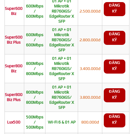
01 AP + 01
ĐĂNG
600Mbps
Mikrotik
Super600
/
RB760iGS/
2.500.000đ
KÝ
Biz
600Mbps
EdgeRouter X
SFP
01 AP + 01
ĐĂNG
600Mbps
Mikrotik
Super600
/
RB760iGS/
2.800.000đ
KÝ
Biz Plus
600Mbps
EdgeRouter X
SFP
01 AP + 01
ĐĂNG
800Mbps
Mikrotik
Super800
/
RB760iGS/
3.400.000đ
KÝ
Biz
800Mbps
EdgeRouter X
SFP
01 AP + 01
ĐĂNG
800Mbps
Mikrotik
Super800
/
RB760iGS/
3.800.000đ
KÝ
Biz Plus
800Mbps
EdgeRouter X
SFP
ĐĂNG
500Mbps
Lux500
/
Wi-Fi 6 & 01 AP
800.000đ
KÝ
500Mbps