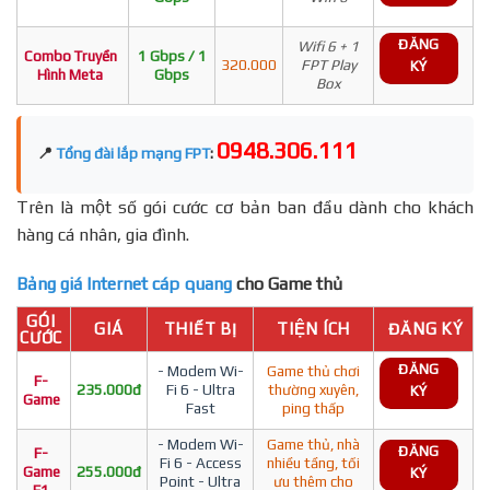
ĐĂNG
Wifi 6 + 1
Combo Truyền
1 Gbps / 1
320.000
FPT Play
KÝ
Hình Meta
Gbps
Box
0948.306.111
📍
Tổng đài lắp mạng FPT
:
Trên là một số gói cước cơ bản ban đầu dành cho khách
hàng cá nhân, gia đình.
Bảng giá Internet cáp quang
cho Game thủ
GÓI
GIÁ
THIẾT BỊ
TIỆN ÍCH
ĐĂNG KÝ
CƯỚC
ĐĂNG
- Modem Wi-
Game thủ chơi
F-
235.000đ
Fi 6 - Ultra
thường xuyên,
KÝ
Game
Fast
ping thấp
- Modem Wi-
Game thủ, nhà
ĐĂNG
F-
Fi 6 - Access
nhiều tầng, tối
Game
255.000đ
KÝ
Point - Ultra
ưu thêm cho