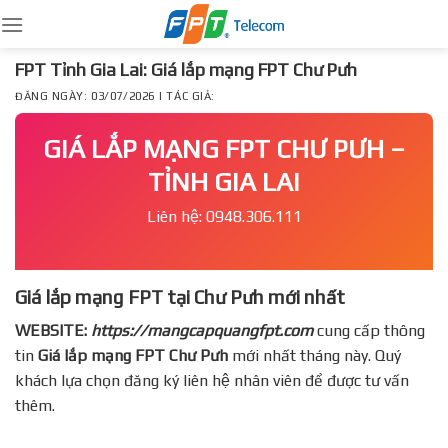
Skip
to
content
FPT Tỉnh Gia Lai: Giá lắp mạng FPT Chư Pưh
ĐĂNG NGÀY: 03/07/2026 | TÁC GIẢ:
GIÁ LẮP MẠNG FPT CHƯ PƯH –
TỈNH GIA LAI
Liên hệ: 0948.306.111
Giá lắp mạng FPT tại Chư Pưh mới nhất
WEBSITE:
https://mangcapquangfpt.com
cung cấp thông
tin
Giá lắp mạng FPT
Chư Pưh
mới nhất tháng này. Quý
khách lựa chọn đăng ký liên hệ nhân viên để được tư vấn
thêm.