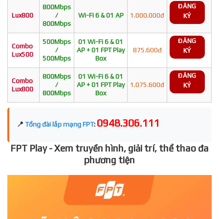
ĐĂNG
800Mbps
Lux800
/
Wi-Fi 6 & 01 AP
1.000.000đ
KÝ
800Mbps
ĐĂNG
500Mbps
01 Wi-Fi 6 & 01
Combo
/
AP + 01 FPT Play
875.600đ
KÝ
Lux500
500Mbps
Box
ĐĂNG
800Mbps
01 Wi-Fi 6 & 01
Combo
/
AP + 01 FPT Play
1.075.600đ
KÝ
Lux800
800Mbps
Box
0948.306.111
📍
Tổng đài lắp mạng FPT
:
FPT Play - Xem truyền hình, giải trí, thể thao đa
phương tiện