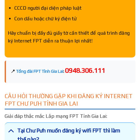
CCCD người đại diện pháp luật
Con dấu hoặc chữ ký điện tử
Hãy chuẩn bị đầy đủ giấy tờ cần thiết để quá trình đăng
ký Internet FPT diễn ra thuận lợi nhất!
0948.306.111
📍
Tổng đài FPT Tỉnh Gia Lai
:
CÂU HỎI THƯỜNG GẶP KHI ĐĂNG KÝ INTERNET
FPT CHƯ PƯH TỈNH GIA LAI
Giải đáp thắc mắc Lắp mạng FPT Tỉnh Gia Lai:
Tại Chư Pưh muốn đăng ký wifi FPT thì làm
thế nào?