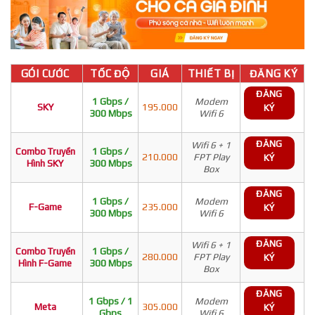
GÓI CƯỚC
TỐC ĐỘ
GIÁ
THIẾT BỊ
ĐĂNG KÝ
ĐĂNG
1 Gbps /
Modem
SKY
195.000
KÝ
300 Mbps
Wifi 6
ĐĂNG
Wifi 6 + 1
Combo Truyền
1 Gbps /
210.000
FPT Play
KÝ
Hình SKY
300 Mbps
Box
ĐĂNG
1 Gbps /
Modem
F-Game
235.000
KÝ
300 Mbps
Wifi 6
ĐĂNG
Wifi 6 + 1
Combo Truyền
1 Gbps /
280.000
FPT Play
KÝ
Hình F-Game
300 Mbps
Box
ĐĂNG
1 Gbps / 1
Modem
Meta
305.000
KÝ
Gbps
Wifi 6