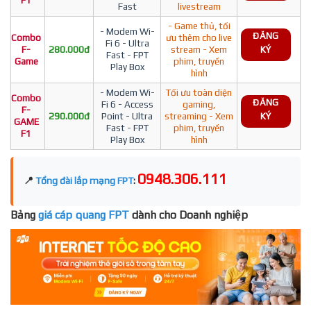
F1
Fast
livestream
- Game thủ, tối
- Modem Wi-
ĐĂNG
Combo
ưu thêm cho live
Fi 6 - Ultra
F-
280.000đ
stream - Xem
KÝ
Fast - FPT
Game
phim, truyền
Play Box
hình
- Modem Wi-
Tối ưu toàn diện
Combo
ĐĂNG
Fi 6 - Access
gaming,
F-
290.000đ
Point - Ultra
streaming - Xem
KÝ
GAME
Fast - FPT
phim, truyền
F1
Play Box
hình
0948.306.111
📍
Tổng đài lắp mạng FPT
:
Bảng
giá cáp quang FPT
dành cho Doanh nghiệp