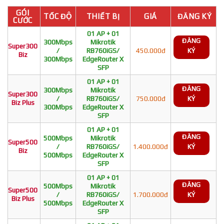
GÓI
TỐC ĐỘ
THIẾT BỊ
GIÁ
ĐĂNG KÝ
CƯỚC
01 AP + 01
ĐĂNG
300Mbps
Mikrotik
Super300
/
RB760iGS/
450.000đ
KÝ
Biz
300Mbps
EdgeRouter X
SFP
01 AP + 01
ĐĂNG
300Mbps
Mikrotik
Super300
/
RB760iGS/
750.000đ
KÝ
Biz Plus
300Mbps
EdgeRouter X
SFP
01 AP + 01
ĐĂNG
500Mbps
Mikrotik
Super500
/
RB760iGS/
1.400.000đ
KÝ
Biz
500Mbps
EdgeRouter X
SFP
01 AP + 01
ĐĂNG
500Mbps
Mikrotik
Super500
/
RB760iGS/
1.700.000đ
KÝ
Biz Plus
500Mbps
EdgeRouter X
SFP