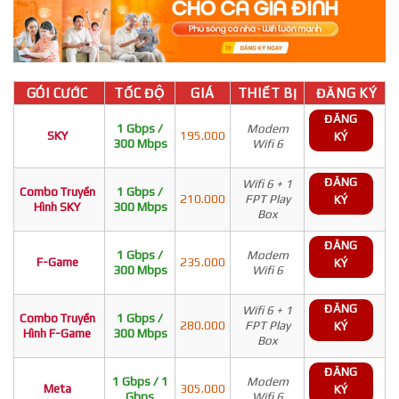
GÓI CƯỚC
TỐC ĐỘ
GIÁ
THIẾT BỊ
ĐĂNG KÝ
ĐĂNG
1 Gbps /
Modem
SKY
195.000
KÝ
300 Mbps
Wifi 6
ĐĂNG
Wifi 6 + 1
Combo Truyền
1 Gbps /
210.000
FPT Play
KÝ
Hình SKY
300 Mbps
Box
ĐĂNG
1 Gbps /
Modem
F-Game
235.000
KÝ
300 Mbps
Wifi 6
ĐĂNG
Wifi 6 + 1
Combo Truyền
1 Gbps /
280.000
FPT Play
KÝ
Hình F-Game
300 Mbps
Box
ĐĂNG
1 Gbps / 1
Modem
Meta
305.000
KÝ
Gbps
Wifi 6