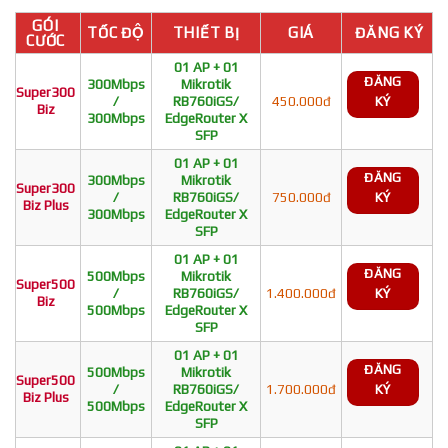
GÓI
TỐC ĐỘ
THIẾT BỊ
GIÁ
ĐĂNG KÝ
CƯỚC
01 AP + 01
ĐĂNG
300Mbps
Mikrotik
Super300
/
RB760iGS/
450.000đ
KÝ
Biz
300Mbps
EdgeRouter X
SFP
01 AP + 01
ĐĂNG
300Mbps
Mikrotik
Super300
/
RB760iGS/
750.000đ
KÝ
Biz Plus
300Mbps
EdgeRouter X
SFP
01 AP + 01
ĐĂNG
500Mbps
Mikrotik
Super500
/
RB760iGS/
1.400.000đ
KÝ
Biz
500Mbps
EdgeRouter X
SFP
01 AP + 01
ĐĂNG
500Mbps
Mikrotik
Super500
/
RB760iGS/
1.700.000đ
KÝ
Biz Plus
500Mbps
EdgeRouter X
SFP