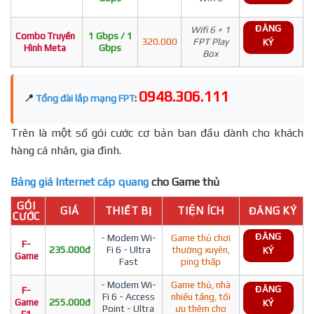
ĐĂNG
Wifi 6 + 1
Combo Truyền
1 Gbps / 1
320.000
FPT Play
KÝ
Hình Meta
Gbps
Box
0948.306.111
📍
Tổng đài lắp mạng FPT
:
Trên là một số gói cước cơ bản ban đầu dành cho khách
hàng cá nhân, gia đình.
Bảng giá Internet cáp quang
cho Game thủ
GÓI
GIÁ
THIẾT BỊ
TIỆN ÍCH
ĐĂNG KÝ
CƯỚC
ĐĂNG
- Modem Wi-
Game thủ chơi
F-
235.000đ
Fi 6 - Ultra
thường xuyên,
KÝ
Game
Fast
ping thấp
- Modem Wi-
Game thủ, nhà
ĐĂNG
F-
Fi 6 - Access
nhiều tầng, tối
Game
255.000đ
KÝ
Point - Ultra
ưu thêm cho