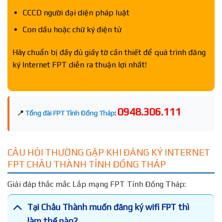
CCCD người đại diện pháp luật
Con dấu hoặc chữ ký điện tử
Hãy chuẩn bị đầy đủ giấy tờ cần thiết để quá trình đăng
ký Internet FPT diễn ra thuận lợi nhất!
0948.306.111
📍
Tổng đài FPT Tỉnh Đồng Tháp
:
CÂU HỎI THƯỜNG GẶP KHI ĐĂNG KÝ INTERNET
FPT CHÂU THÀNH TỈNH ĐỒNG THÁP
Giải đáp thắc mắc Lắp mạng FPT Tỉnh Đồng Tháp:
Tại Châu Thành muốn đăng ký wifi FPT thì
làm thế nào?