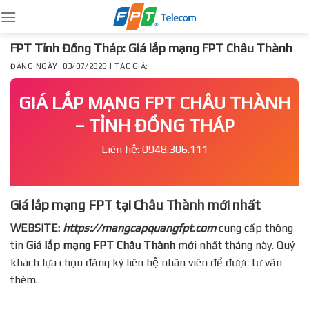
Skip
to
content
FPT Tỉnh Đồng Tháp: Giá lắp mạng FPT Châu Thành
ĐĂNG NGÀY: 03/07/2026 | TÁC GIẢ:
GIÁ LẮP MẠNG FPT CHÂU THÀNH
– TỈNH ĐỒNG THÁP
Liên hệ: 0948.306.111
Giá lắp mạng FPT tại Châu Thành mới nhất
WEBSITE:
https://mangcapquangfpt.com
cung cấp thông
tin
Giá lắp mạng FPT
Châu Thành
mới nhất tháng này. Quý
khách lựa chọn đăng ký liên hệ nhân viên để được tư vấn
thêm.