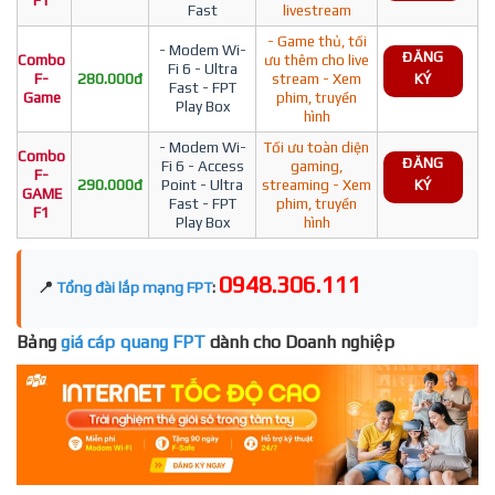
F1
Fast
livestream
- Game thủ, tối
- Modem Wi-
ĐĂNG
Combo
ưu thêm cho live
Fi 6 - Ultra
F-
280.000đ
stream - Xem
KÝ
Fast - FPT
Game
phim, truyền
Play Box
hình
- Modem Wi-
Tối ưu toàn diện
Combo
ĐĂNG
Fi 6 - Access
gaming,
F-
290.000đ
Point - Ultra
streaming - Xem
KÝ
GAME
Fast - FPT
phim, truyền
F1
Play Box
hình
0948.306.111
📍
Tổng đài lắp mạng FPT
:
Bảng
giá cáp quang FPT
dành cho Doanh nghiệp