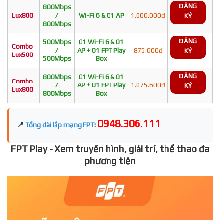
ĐĂNG
800Mbps
Lux800
/
Wi-Fi 6 & 01 AP
1.000.000đ
KÝ
800Mbps
ĐĂNG
500Mbps
01 Wi-Fi 6 & 01
Combo
/
AP + 01 FPT Play
875.600đ
KÝ
Lux500
500Mbps
Box
ĐĂNG
800Mbps
01 Wi-Fi 6 & 01
Combo
/
AP + 01 FPT Play
1.075.600đ
KÝ
Lux800
800Mbps
Box
0948.306.111
📍
Tổng đài lắp mạng FPT
:
FPT Play - Xem truyền hình, giải trí, thể thao đa
phương tiện