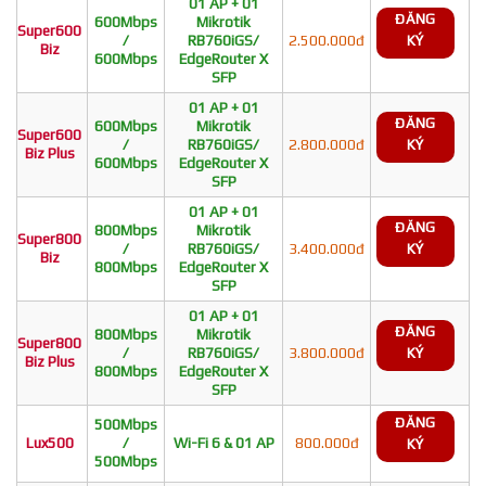
01 AP + 01
ĐĂNG
600Mbps
Mikrotik
Super600
/
RB760iGS/
2.500.000đ
KÝ
Biz
600Mbps
EdgeRouter X
SFP
01 AP + 01
ĐĂNG
600Mbps
Mikrotik
Super600
/
RB760iGS/
2.800.000đ
KÝ
Biz Plus
600Mbps
EdgeRouter X
SFP
01 AP + 01
ĐĂNG
800Mbps
Mikrotik
Super800
/
RB760iGS/
3.400.000đ
KÝ
Biz
800Mbps
EdgeRouter X
SFP
01 AP + 01
ĐĂNG
800Mbps
Mikrotik
Super800
/
RB760iGS/
3.800.000đ
KÝ
Biz Plus
800Mbps
EdgeRouter X
SFP
ĐĂNG
500Mbps
Lux500
/
Wi-Fi 6 & 01 AP
800.000đ
KÝ
500Mbps