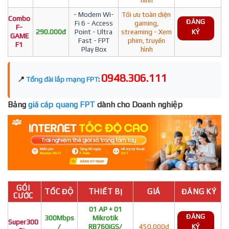
- Modem Wi-
Tối ưu toàn diện
Combo
ĐĂNG
Fi 6 - Access
gaming,
F-
290.000đ
Point - Ultra
streaming - Xem
KÝ
GAME
Fast - FPT
phim, truyền
F1
Play Box
hình
0948.306.111
📍
Tổng đài lắp mạng FPT
:
Bảng
giá cáp quang FPT
dành cho Doanh nghiệp
GÓI
TỐC ĐỘ
THIẾT BỊ
GIÁ
ĐĂNG KÝ
CƯỚC
01 AP + 01
ĐĂNG
300Mbps
Mikrotik
Super300
/
RB760iGS/
450.000đ
KÝ