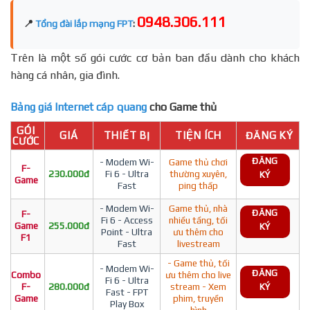
0948.306.111
📍
Tổng đài lắp mạng FPT
:
Trên là một số gói cước cơ bản ban đầu dành cho khách
hàng cá nhân, gia đình.
Bảng giá Internet cáp quang
cho Game thủ
GÓI
GIÁ
THIẾT BỊ
TIỆN ÍCH
ĐĂNG KÝ
CƯỚC
ĐĂNG
- Modem Wi-
Game thủ chơi
F-
230.000đ
Fi 6 - Ultra
thường xuyên,
KÝ
Game
Fast
ping thấp
- Modem Wi-
Game thủ, nhà
ĐĂNG
F-
Fi 6 - Access
nhiều tầng, tối
Game
255.000đ
KÝ
Point - Ultra
ưu thêm cho
F1
Fast
livestream
- Game thủ, tối
- Modem Wi-
ĐĂNG
Combo
ưu thêm cho live
Fi 6 - Ultra
F-
280.000đ
stream - Xem
KÝ
Fast - FPT
Game
phim, truyền
Play Box
hình