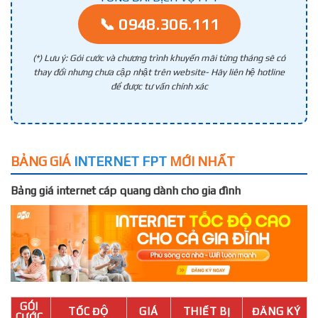
📞 0948.306.111
(*) Lưu ý: Gói cước và chương trình khuyến mãi từng tháng sẽ có
thay đổi nhưng chưa cập nhật trên website- Hãy liên hệ hotline
để được tư vấn chính xác
BẢNG GIÁ
INTERNET FPT
MỚI NHẤT
Bảng giá internet cáp quang dành cho gia đình
GÓI
TỐC ĐỘ
GIÁ
THIẾT BỊ
ĐĂNG KÝ
CƯỚC