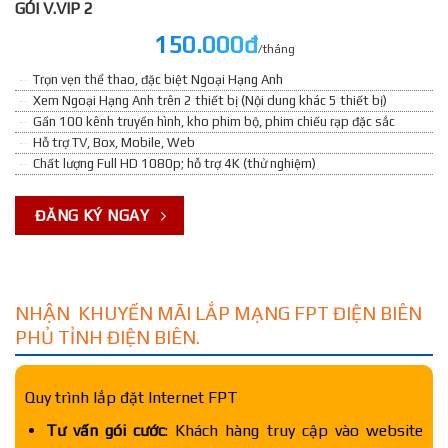
GÓI V.VIP 2
150.000đ
/tháng
Trọn vẹn thể thao, đặc biệt Ngoại Hạng Anh
Xem Ngoại Hạng Anh trên 2 thiết bị (Nội dung khác 5 thiết bị)
Gần 100 kênh truyền hình, kho phim bộ, phim chiếu rạp đặc sắc
Hỗ trợ TV, Box, Mobile, Web
Chất lượng Full HD 1080p; hỗ trợ 4K (thử nghiệm)
ĐĂNG KÝ NGAY
NHẬN KHUYẾN MÃI LẮP MẠNG FPT ĐIỆN BIÊN
PHỦ TỈNH ĐIỆN BIÊN.
Quy trình lắp đặt Internet FPT
Tư vấn gói cước
: Khách hàng truy cập vào website