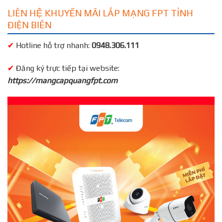
LIÊN HỆ KHUYẾN MÃI LẮP MẠNG FPT TỈNH
ĐIỆN BIÊN
✔
Hotline hỗ trợ nhanh:
0948.306.111
✔
Đăng ký trực tiếp tại website:
https://mangcapquangfpt.com