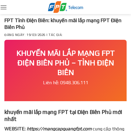
Skip
to
content
FPT Tỉnh Điện Biên: khuyến mãi lắp mạng FPT Điện
Biên Phủ
ĐĂNG NGÀY: 19/03/2026 | TÁC GIẢ:
KHUYẾN MÃI LẮP MẠNG FPT
ĐIỆN BIÊN PHỦ – TỈNH ĐIỆN
BIÊN
Liên hệ: 0948.306.111
khuyến mãi lắp mạng FPT tại Điện Biên Phủ mới
nhất
WEBSITE:
https://mangcapquangfpt.com
cung cấp thông