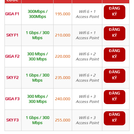
ĐĂNG
300Mbps /
Wifi 6 + 1
GIGA F1
195.000
KÝ
300Mbps
Access Point
ĐĂNG
1 Gbps / 300
Wifi 6 + 1
SKY F1
210.000
KÝ
Mbps
Access Point
ĐĂNG
300 Mbps /
Wifi 6 + 2
GIGA F2
220.000
KÝ
300 Mbps
Access Point
ĐĂNG
1 Gbps / 300
Wifi 6 + 2
SKY F2
235.000
KÝ
Mbps
Access Point
ĐĂNG
300 Mbps /
Wifi 6 + 3
GIGA F3
240.000
KÝ
300 Mbps
Access Point
ĐĂNG
1 Gbps / 300
Wifi 6 + 3
SKY F3
255.000
KÝ
Mbps
Access Point