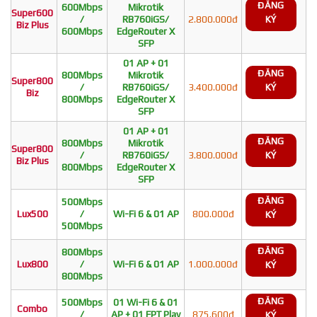
ĐĂNG
600Mbps
Mikrotik
Super600
/
RB760iGS/
2.800.000đ
KÝ
Biz Plus
600Mbps
EdgeRouter X
SFP
01 AP + 01
ĐĂNG
800Mbps
Mikrotik
Super800
/
RB760iGS/
3.400.000đ
KÝ
Biz
800Mbps
EdgeRouter X
SFP
01 AP + 01
ĐĂNG
800Mbps
Mikrotik
Super800
/
RB760iGS/
3.800.000đ
KÝ
Biz Plus
800Mbps
EdgeRouter X
SFP
ĐĂNG
500Mbps
Lux500
/
Wi-Fi 6 & 01 AP
800.000đ
KÝ
500Mbps
ĐĂNG
800Mbps
Lux800
/
Wi-Fi 6 & 01 AP
1.000.000đ
KÝ
800Mbps
ĐĂNG
500Mbps
01 Wi-Fi 6 & 01
Combo
/
AP + 01 FPT Play
875.600đ
KÝ