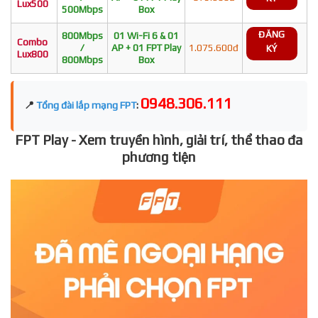
Lux500
500Mbps
Box
ĐĂNG
800Mbps
01 Wi-Fi 6 & 01
Combo
/
AP + 01 FPT Play
1.075.600đ
KÝ
Lux800
800Mbps
Box
0948.306.111
📍
Tổng đài lắp mạng FPT
:
FPT Play - Xem truyền hình, giải trí, thể thao đa
phương tiện