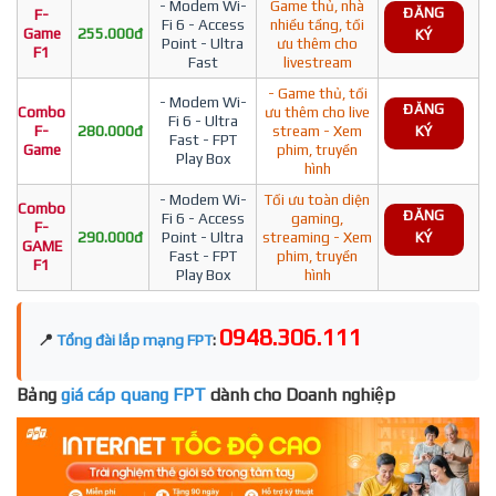
- Modem Wi-
Game thủ, nhà
ĐĂNG
F-
Fi 6 - Access
nhiều tầng, tối
Game
255.000đ
KÝ
Point - Ultra
ưu thêm cho
F1
Fast
livestream
- Game thủ, tối
- Modem Wi-
ĐĂNG
Combo
ưu thêm cho live
Fi 6 - Ultra
F-
280.000đ
stream - Xem
KÝ
Fast - FPT
Game
phim, truyền
Play Box
hình
- Modem Wi-
Tối ưu toàn diện
Combo
ĐĂNG
Fi 6 - Access
gaming,
F-
290.000đ
Point - Ultra
streaming - Xem
KÝ
GAME
Fast - FPT
phim, truyền
F1
Play Box
hình
0948.306.111
📍
Tổng đài lắp mạng FPT
:
Bảng
giá cáp quang FPT
dành cho Doanh nghiệp