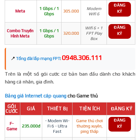
ĐĂNG
1 Gbps / 1
Modem
Meta
305.000
KÝ
Gbps
Wifi 6
ĐĂNG
Wifi 6 + 1
Combo Truyền
1 Gbps / 1
320.000
FPT Play
KÝ
Hình Meta
Gbps
Box
0948.306.111
📍
Tổng đài lắp mạng FPT
:
Trên là một số gói cước cơ bản ban đầu dành cho khách
hàng cá nhân, gia đình.
Bảng giá Internet cáp quang
cho Game thủ
GÓI
GIÁ
THIẾT BỊ
TIỆN ÍCH
ĐĂNG KÝ
CƯỚC
ĐĂNG
- Modem Wi-
Game thủ chơi
F-
235.000đ
Fi 6 - Ultra
thường xuyên,
KÝ
Game
Fast
ping thấp