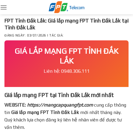
Skip
to
content
FPT Tỉnh Đắk Lắk: Giá lắp mạng FPT Tỉnh Đắk Lắk tại
Tỉnh Đắk Lắk
ĐĂNG NGÀY: 03/07/2026 | TÁC GIẢ:
GIÁ LẮP MẠNG FPT TỈNH ĐẮK
LẮK
Liên hệ: 0948.306.111
Giá lắp mạng FPT tại Tỉnh Đắk Lắk mới nhất
WEBSITE:
https://mangcapquangfpt.com
cung cấp thông
tin
Giá lắp mạng FPT
Tỉnh Đắk Lắk
mới nhất tháng này.
Quý khách lựa chọn đăng ký liên hệ nhân viên để được tư
vấn thêm.