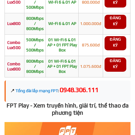
Lux500
/
Wi-Fi 6 & 01 AP
800.000đ
KÝ
500Mbps
ĐĂNG
800Mbps
Lux800
/
Wi-Fi 6 & 01 AP
1.000.000đ
KÝ
800Mbps
ĐĂNG
500Mbps
01 Wi-Fi 6 & 01
Combo
/
AP + 01 FPT Play
875.600đ
KÝ
Lux500
500Mbps
Box
ĐĂNG
800Mbps
01 Wi-Fi 6 & 01
Combo
/
AP + 01 FPT Play
1.075.600đ
KÝ
Lux800
800Mbps
Box
0948.306.111
📍
Tổng đài lắp mạng FPT
:
FPT Play - Xem truyền hình, giải trí, thể thao đa
phương tiện