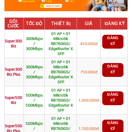
GÓI
TỐC ĐỘ
THIẾT BỊ
GIÁ
ĐĂNG KÝ
CƯỚC
01 AP + 01
ĐĂNG
300Mbps
Mikrotik
Super300
/
RB760iGS/
450.000đ
KÝ
Biz
300Mbps
EdgeRouter X
SFP
01 AP + 01
ĐĂNG
300Mbps
Mikrotik
Super300
/
RB760iGS/
750.000đ
KÝ
Biz Plus
300Mbps
EdgeRouter X
SFP
01 AP + 01
ĐĂNG
500Mbps
Mikrotik
Super500
/
RB760iGS/
1.400.000đ
KÝ
Biz
500Mbps
EdgeRouter X
SFP
01 AP + 01
ĐĂNG
500Mbps
Mikrotik
Super500
/
RB760iGS/
1.700.000đ
KÝ
Biz Plus