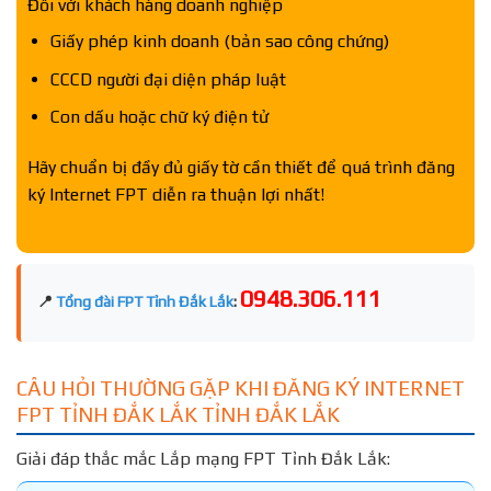
Đối với khách hàng doanh nghiệp
Giấy phép kinh doanh (bản sao công chứng)
CCCD người đại diện pháp luật
Con dấu hoặc chữ ký điện tử
Hãy chuẩn bị đầy đủ giấy tờ cần thiết để quá trình đăng
ký Internet FPT diễn ra thuận lợi nhất!
0948.306.111
📍
Tổng đài FPT Tỉnh Đắk Lắk
:
CÂU HỎI THƯỜNG GẶP KHI ĐĂNG KÝ INTERNET
FPT TỈNH ĐẮK LẮK TỈNH ĐẮK LẮK
Giải đáp thắc mắc Lắp mạng FPT Tỉnh Đắk Lắk: