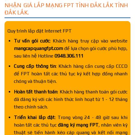
NHẬN GIÁ LẮP MẠNG FPT TỈNH ĐẮK LẮK TỈNH
ĐẮK LẮK.
Quy trình lắp đặt Internet FPT
Tư vấn gói cước
: Khách hàng truy cập vào website
mangcapquangfpt.com
để lựa chọn gói cước phù hợp,
sau liên hệ Hotline
0948.306.111
Cung cấp thông tin
: Khách hàng cần cung cấp CCCD
để FPT hoàn tất các thủ tục ký kết hợp đồng nhanh
chóng và thuận tiện.
Hoàn tất thanh toán
: Khách hàng thanh toán gói cước
đã đăng ký với các hình thức linh hoạt từ 1 - 12 tháng
theo chính sách.
Triển khai lắp đặt
: Trong vòng 24 - 48 giờ sau khi
hoàn tất các thủ tục
đăng ký mạng FPT
, nhân viên kỹ
thuật sẽ tiến hành kéo cáp quang và kết nối mạng