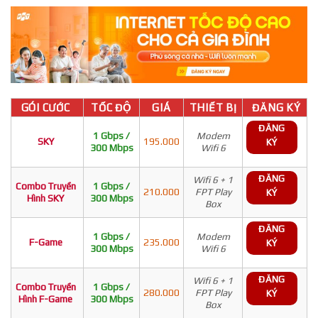
GÓI CƯỚC
TỐC ĐỘ
GIÁ
THIẾT BỊ
ĐĂNG KÝ
ĐĂNG
1 Gbps /
Modem
SKY
195.000
KÝ
300 Mbps
Wifi 6
ĐĂNG
Wifi 6 + 1
Combo Truyền
1 Gbps /
210.000
FPT Play
KÝ
Hình SKY
300 Mbps
Box
ĐĂNG
1 Gbps /
Modem
F-Game
235.000
KÝ
300 Mbps
Wifi 6
ĐĂNG
Wifi 6 + 1
Combo Truyền
1 Gbps /
280.000
FPT Play
KÝ
Hình F-Game
300 Mbps
Box