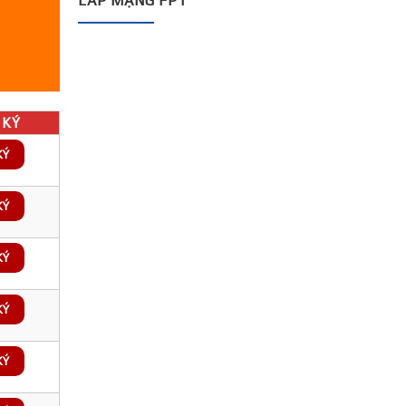
LẮP MẠNG FPT
KÝ
KÝ
KÝ
KÝ
KÝ
KÝ