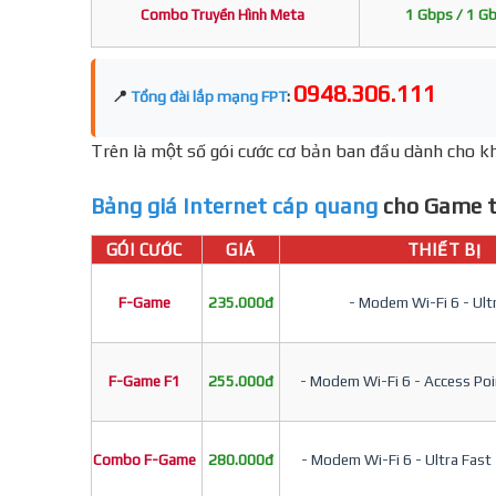
Combo Truyền Hình Meta
1 Gbps / 1 G
0948.306.111
📍
Tổng đài lắp mạng FPT
:
Trên là một số gói cước cơ bản ban đầu dành cho kh
Bảng giá Internet cáp quang
cho Game t
GÓI CƯỚC
GIÁ
THIẾT BỊ
F-Game
235.000đ
- Modem Wi-Fi 6 - Ult
F-Game F1
255.000đ
- Modem Wi-Fi 6 - Access Poin
Combo F-Game
280.000đ
- Modem Wi-Fi 6 - Ultra Fast 