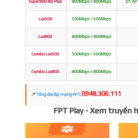
Super800 Biz Plus
800Mbps / 800Mbps
01 AP 
Lux500
500Mbps / 500Mbps
Lux800
800Mbps / 800Mbps
Combo Lux500
500Mbps / 500Mbps
Combo Lux800
800Mbps / 800Mbps
0948.306.111
📍
Tổng đài lắp mạng FPT
:
FPT Play - Xem truyền hì