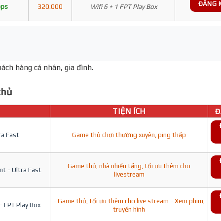
ĐĂNG 
bps
320.000
Wifi 6 + 1 FPT Play Box
ách hàng cá nhân, gia đình.
hủ
TIỆN ÍCH
Đ
ra Fast
Game thủ chơi thường xuyên, ping thấp
Game thủ, nhà nhiều tầng, tối ưu thêm cho
t - Ultra Fast
livestream
- Game thủ, tối ưu thêm cho live stream - Xem phim,
- FPT Play Box
truyền hình