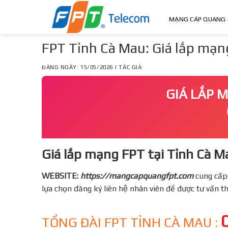
Skip
to
MẠNG CÁP QUANG 
content
FPT Tỉnh Cà Mau: Giá lắp mạn
ĐĂNG NGÀY: 15/05/2026 | TÁC GIẢ:
GIÁ LẮP M
Giá lắp mạng FPT tại Tỉnh Cà M
WEBSITE:
https://mangcapquangfpt.com
cung cấp
lựa chọn đăng ký liên hệ nhân viên để được tư vấn 
TỔNG ĐÀI FPT TỈNH CÀ MAU :