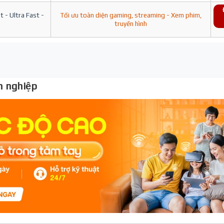
 - Ultra Fast -
Tối ưu toàn diện gaming, streaming - Xem phim,
truyền hình
 nghiệp