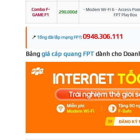
Combo F-
- Modem Wi-Fi 6 - Access Point
290.000đ
GAME F1
FPT Play Box
0948.306.111
📍
Tổng đài lắp mạng FPT
:
Bảng
giá cáp quang FPT
dành cho Doanh