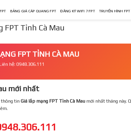
FPT
BẢNG GIÁ CÁP QUANG FPT
ĐĂNG KÝ WIFI 7 FPT
TRUYỀN HÌNH FPT
g FPT Tỉnh Cà Mau
ẠNG FPT TỈNH CÀ MAU
Liên hệ: 0948.306.111
au mới nhất
 thông tin
Giá lắp mạng FPT
Tỉnh Cà Mau
mới nhất tháng này. Q
thêm.
0948.306.111