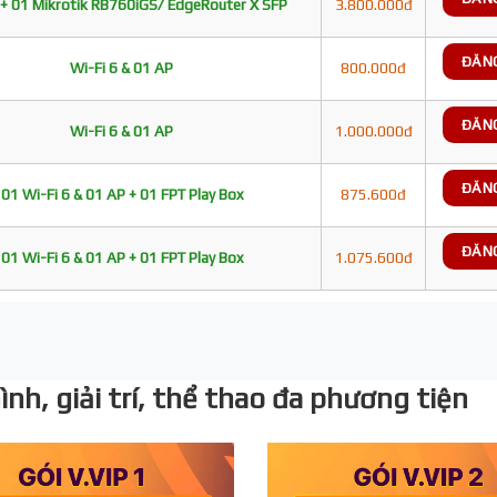
+ 01 Mikrotik RB760iGS/ EdgeRouter X SFP
3.800.000đ
ĐĂN
Wi-Fi 6 & 01 AP
800.000đ
ĐĂN
Wi-Fi 6 & 01 AP
1.000.000đ
ĐĂN
01 Wi-Fi 6 & 01 AP + 01 FPT Play Box
875.600đ
ĐĂN
01 Wi-Fi 6 & 01 AP + 01 FPT Play Box
1.075.600đ
nh, giải trí, thể thao đa phương tiện