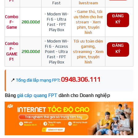
F1
Fast
livestream
- Game thủ, tối
- Modem Wi-
ĐĂNG
Combo
ưu thêm cho live
Fi 6 - Ultra
F-
280.000đ
stream - Xem
KÝ
Fast - FPT
Game
phim, truyền
Play Box
hình
- Modem Wi-
Tối ưu toàn diện
Combo
ĐĂNG
Fi 6 - Access
gaming,
F-
290.000đ
Point - Ultra
streaming - Xem
KÝ
GAME
Fast - FPT
phim, truyền
F1
Play Box
hình
0948.306.111
📍
Tổng đài lắp mạng FPT
:
Bảng
giá cáp quang FPT
dành cho Doanh nghiệp