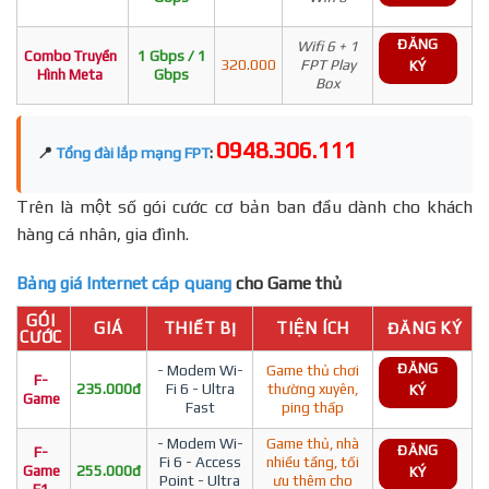
ĐĂNG
Wifi 6 + 1
Combo Truyền
1 Gbps / 1
320.000
FPT Play
KÝ
Hình Meta
Gbps
Box
0948.306.111
📍
Tổng đài lắp mạng FPT
:
Trên là một số gói cước cơ bản ban đầu dành cho khách
hàng cá nhân, gia đình.
Bảng giá Internet cáp quang
cho Game thủ
GÓI
GIÁ
THIẾT BỊ
TIỆN ÍCH
ĐĂNG KÝ
CƯỚC
ĐĂNG
- Modem Wi-
Game thủ chơi
F-
235.000đ
Fi 6 - Ultra
thường xuyên,
KÝ
Game
Fast
ping thấp
- Modem Wi-
Game thủ, nhà
ĐĂNG
F-
Fi 6 - Access
nhiều tầng, tối
Game
255.000đ
KÝ
Point - Ultra
ưu thêm cho