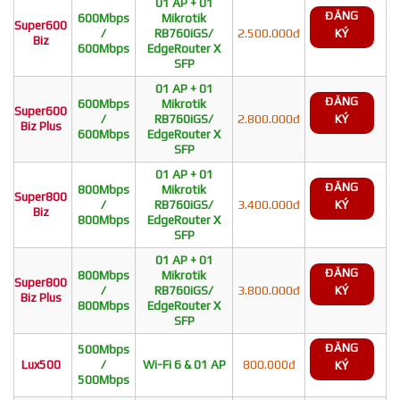
01 AP + 01
ĐĂNG
600Mbps
Mikrotik
Super600
/
RB760iGS/
2.500.000đ
KÝ
Biz
600Mbps
EdgeRouter X
SFP
01 AP + 01
ĐĂNG
600Mbps
Mikrotik
Super600
/
RB760iGS/
2.800.000đ
KÝ
Biz Plus
600Mbps
EdgeRouter X
SFP
01 AP + 01
ĐĂNG
800Mbps
Mikrotik
Super800
/
RB760iGS/
3.400.000đ
KÝ
Biz
800Mbps
EdgeRouter X
SFP
01 AP + 01
ĐĂNG
800Mbps
Mikrotik
Super800
/
RB760iGS/
3.800.000đ
KÝ
Biz Plus
800Mbps
EdgeRouter X
SFP
ĐĂNG
500Mbps
Lux500
/
Wi-Fi 6 & 01 AP
800.000đ
KÝ
500Mbps