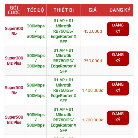
GÓI
TỐC ĐỘ
THIẾT BỊ
GIÁ
ĐĂNG KÝ
CƯỚC
01 AP + 01
ĐĂNG
300Mbps
Mikrotik
Super300
/
RB760iGS/
450.000đ
KÝ
Biz
300Mbps
EdgeRouter X
SFP
01 AP + 01
ĐĂNG
300Mbps
Mikrotik
Super300
/
RB760iGS/
750.000đ
KÝ
Biz Plus
300Mbps
EdgeRouter X
SFP
01 AP + 01
ĐĂNG
500Mbps
Mikrotik
Super500
/
RB760iGS/
1.400.000đ
KÝ
Biz
500Mbps
EdgeRouter X
SFP
01 AP + 01
ĐĂNG
500Mbps
Mikrotik
Super500
/
RB760iGS/
1.700.000đ
KÝ
Biz Plus
500Mbps
EdgeRouter X
SFP