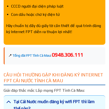
CCCD người đại diện pháp luật
Con dấu hoặc chữ ký điện tử
Hãy chuẩn bị đầy đủ giấy tờ cần thiết để quá trình đăng
ký Internet FPT diễn ra thuận lợi nhất!
0948.306.111
📍
Tổng đài FPT Tỉnh Cà Mau
:
CÂU HỎI THƯỜNG GẶP KHI ĐĂNG KÝ INTERNET
FPT CÁI NƯỚC TỈNH CÀ MAU
Giải đáp thắc mắc Lắp mạng FPT Tỉnh Cà Mau:
Tại Cái Nước muốn đăng ký wifi FPT thì làm
thế nào?