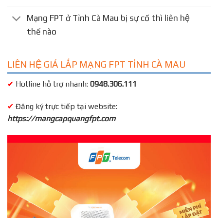
Mạng FPT ở Tỉnh Cà Mau bị sự cố thì liên hệ
thế nào
LIÊN HỆ GIÁ LẮP MẠNG FPT TỈNH CÀ MAU
✔
Hotline hỗ trợ nhanh:
0948.306.111
✔
Đăng ký trực tiếp tại website:
https://mangcapquangfpt.com