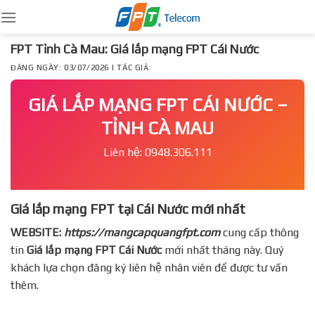
Skip
to
content
FPT Tỉnh Cà Mau: Giá lắp mạng FPT Cái Nước
ĐĂNG NGÀY: 03/07/2026 | TÁC GIẢ:
GIÁ LẮP MẠNG FPT CÁI NƯỚC –
TỈNH CÀ MAU
Liên hệ: 0948.306.111
Giá lắp mạng FPT tại Cái Nước mới nhất
WEBSITE:
https://mangcapquangfpt.com
cung cấp thông
tin
Giá lắp mạng FPT
Cái Nước
mới nhất tháng này. Quý
khách lựa chọn đăng ký liên hệ nhân viên để được tư vấn
thêm.