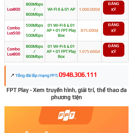
ĐĂNG
800Mbps
Lux800
/
Wi-Fi 6 & 01 AP
1.000.000đ
KÝ
800Mbps
ĐĂNG
500Mbps
01 Wi-Fi 6 & 01
Combo
/
AP + 01 FPT Play
875.600đ
KÝ
Lux500
500Mbps
Box
ĐĂNG
800Mbps
01 Wi-Fi 6 & 01
Combo
/
AP + 01 FPT Play
1.075.600đ
KÝ
Lux800
800Mbps
Box
0948.306.111
📍
Tổng đài lắp mạng FPT
:
FPT Play - Xem truyền hình, giải trí, thể thao đa
phương tiện