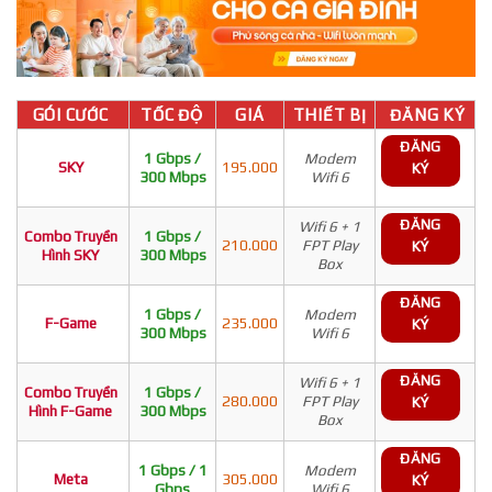
GÓI CƯỚC
TỐC ĐỘ
GIÁ
THIẾT BỊ
ĐĂNG KÝ
ĐĂNG
1 Gbps /
Modem
SKY
195.000
KÝ
300 Mbps
Wifi 6
ĐĂNG
Wifi 6 + 1
Combo Truyền
1 Gbps /
210.000
FPT Play
KÝ
Hình SKY
300 Mbps
Box
ĐĂNG
1 Gbps /
Modem
F-Game
235.000
KÝ
300 Mbps
Wifi 6
ĐĂNG
Wifi 6 + 1
Combo Truyền
1 Gbps /
280.000
FPT Play
KÝ
Hình F-Game
300 Mbps
Box
ĐĂNG
1 Gbps / 1
Modem
Meta
305.000
KÝ
Gbps
Wifi 6