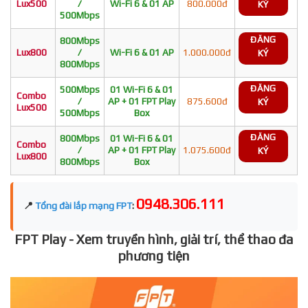
Lux500
/
Wi-Fi 6 & 01 AP
800.000đ
KÝ
500Mbps
ĐĂNG
800Mbps
Lux800
/
Wi-Fi 6 & 01 AP
1.000.000đ
KÝ
800Mbps
ĐĂNG
500Mbps
01 Wi-Fi 6 & 01
Combo
/
AP + 01 FPT Play
875.600đ
KÝ
Lux500
500Mbps
Box
ĐĂNG
800Mbps
01 Wi-Fi 6 & 01
Combo
/
AP + 01 FPT Play
1.075.600đ
KÝ
Lux800
800Mbps
Box
0948.306.111
📍
Tổng đài lắp mạng FPT
:
FPT Play - Xem truyền hình, giải trí, thể thao đa
phương tiện