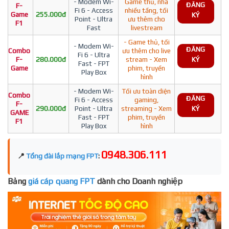
- Modem Wi-
Game thủ, nhà
ĐĂNG
F-
Fi 6 - Access
nhiều tầng, tối
Game
255.000đ
KÝ
Point - Ultra
ưu thêm cho
F1
Fast
livestream
- Game thủ, tối
- Modem Wi-
ĐĂNG
Combo
ưu thêm cho live
Fi 6 - Ultra
F-
280.000đ
stream - Xem
KÝ
Fast - FPT
Game
phim, truyền
Play Box
hình
- Modem Wi-
Tối ưu toàn diện
Combo
ĐĂNG
Fi 6 - Access
gaming,
F-
290.000đ
Point - Ultra
streaming - Xem
KÝ
GAME
Fast - FPT
phim, truyền
F1
Play Box
hình
0948.306.111
📍
Tổng đài lắp mạng FPT
:
Bảng
giá cáp quang FPT
dành cho Doanh nghiệp