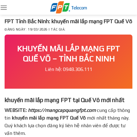
Skip
to
content
FPT Tỉnh Bắc Ninh: khuyến mãi lắp mạng FPT Quế Võ
ĐĂNG NGÀY: 19/03/2026 | TÁC GIẢ:
KHUYẾN MÃI LẮP MẠNG FPT
QUẾ VÕ – TỈNH BẮC NINH
Liên hệ: 0948.306.111
khuyến mãi lắp mạng FPT tại Quế Võ mới nhất
WEBSITE:
https://mangcapquangfpt.com
cung cấp thông
tin
khuyến mãi lắp mạng FPT
Quế Võ
mới nhất tháng này.
Quý khách lựa chọn đăng ký liên hệ nhân viên để được tư
vấn thêm.