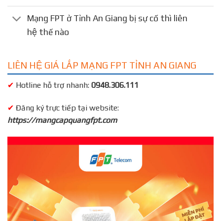
Mạng FPT ở Tỉnh An Giang bị sự cố thì liên
hệ thế nào
LIÊN HỆ GIÁ LẮP MẠNG FPT TỈNH AN GIANG
✔
Hotline hỗ trợ nhanh:
0948.306.111
✔
Đăng ký trực tiếp tại website:
https://mangcapquangfpt.com