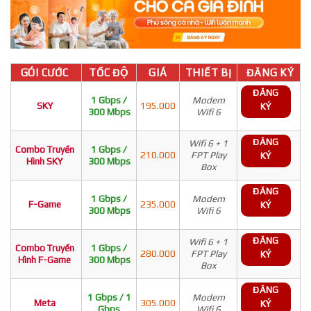
GÓI CƯỚC
TỐC ĐỘ
GIÁ
THIẾT BỊ
ĐĂNG KÝ
ĐĂNG
1 Gbps /
Modem
SKY
195.000
KÝ
300 Mbps
Wifi 6
ĐĂNG
Wifi 6 + 1
Combo Truyền
1 Gbps /
210.000
FPT Play
KÝ
Hình SKY
300 Mbps
Box
ĐĂNG
1 Gbps /
Modem
F-Game
235.000
KÝ
300 Mbps
Wifi 6
ĐĂNG
Wifi 6 + 1
Combo Truyền
1 Gbps /
280.000
FPT Play
KÝ
Hình F-Game
300 Mbps
Box
ĐĂNG
1 Gbps / 1
Modem
Meta
305.000
KÝ
Gbps
Wifi 6