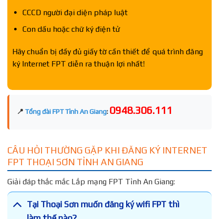
CCCD người đại diện pháp luật
Con dấu hoặc chữ ký điện tử
Hãy chuẩn bị đầy đủ giấy tờ cần thiết để quá trình đăng
ký Internet FPT diễn ra thuận lợi nhất!
0948.306.111
📍
Tổng đài FPT Tỉnh An Giang
:
CÂU HỎI THƯỜNG GẶP KHI ĐĂNG KÝ INTERNET
FPT THOẠI SƠN TỈNH AN GIANG
Giải đáp thắc mắc Lắp mạng FPT Tỉnh An Giang:
Tại Thoại Sơn muốn đăng ký wifi FPT thì
làm thế nào?