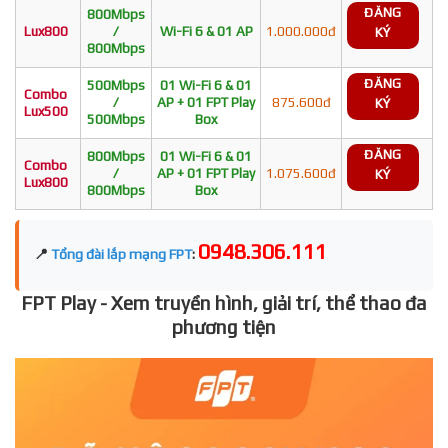
ĐĂNG
800Mbps
Lux800
/
Wi-Fi 6 & 01 AP
1.000.000đ
KÝ
800Mbps
ĐĂNG
500Mbps
01 Wi-Fi 6 & 01
Combo
/
AP + 01 FPT Play
875.600đ
KÝ
Lux500
500Mbps
Box
ĐĂNG
800Mbps
01 Wi-Fi 6 & 01
Combo
/
AP + 01 FPT Play
1.075.600đ
KÝ
Lux800
800Mbps
Box
0948.306.111
📍
Tổng đài lắp mạng FPT
:
FPT Play - Xem truyền hình, giải trí, thể thao đa
phương tiện