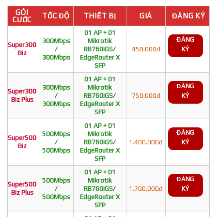
GÓI
TỐC ĐỘ
THIẾT BỊ
GIÁ
ĐĂNG KÝ
CƯỚC
01 AP + 01
ĐĂNG
300Mbps
Mikrotik
Super300
/
RB760iGS/
450.000đ
KÝ
Biz
300Mbps
EdgeRouter X
SFP
01 AP + 01
ĐĂNG
300Mbps
Mikrotik
Super300
/
RB760iGS/
750.000đ
KÝ
Biz Plus
300Mbps
EdgeRouter X
SFP
01 AP + 01
ĐĂNG
500Mbps
Mikrotik
Super500
/
RB760iGS/
1.400.000đ
KÝ
Biz
500Mbps
EdgeRouter X
SFP
01 AP + 01
ĐĂNG
500Mbps
Mikrotik
Super500
/
RB760iGS/
1.700.000đ
KÝ
Biz Plus
500Mbps
EdgeRouter X
SFP