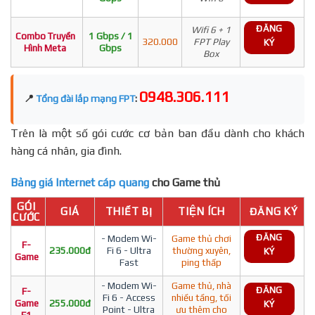
ĐĂNG
Wifi 6 + 1
Combo Truyền
1 Gbps / 1
320.000
FPT Play
KÝ
Hình Meta
Gbps
Box
0948.306.111
📍
Tổng đài lắp mạng FPT
:
Trên là một số gói cước cơ bản ban đầu dành cho khách
hàng cá nhân, gia đình.
Bảng giá Internet cáp quang
cho Game thủ
GÓI
GIÁ
THIẾT BỊ
TIỆN ÍCH
ĐĂNG KÝ
CƯỚC
ĐĂNG
- Modem Wi-
Game thủ chơi
F-
235.000đ
Fi 6 - Ultra
thường xuyên,
KÝ
Game
Fast
ping thấp
- Modem Wi-
Game thủ, nhà
ĐĂNG
F-
Fi 6 - Access
nhiều tầng, tối
Game
255.000đ
KÝ
Point - Ultra
ưu thêm cho