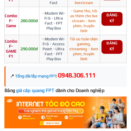
F1
Fast
livestream
- Game thủ, tối
- Modem Wi-
ĐĂNG
Combo
ưu thêm cho live
Fi 6 - Ultra
F-
280.000đ
stream - Xem
KÝ
Fast - FPT
Game
phim, truyền
Play Box
hình
- Modem Wi-
Tối ưu toàn diện
Combo
ĐĂNG
Fi 6 - Access
gaming,
F-
290.000đ
Point - Ultra
streaming - Xem
KÝ
GAME
Fast - FPT
phim, truyền
F1
Play Box
hình
0948.306.111
📍
Tổng đài lắp mạng FPT
:
Bảng
giá cáp quang FPT
dành cho Doanh nghiệp