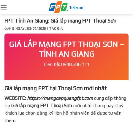
Skip
to
content
FPT Tỉnh An Giang: Giá lắp mạng FPT Thoại Sơn
ĐĂNG NGÀY: 03/07/2026 | TÁC GIẢ:
GIÁ LẮP MẠNG FPT THOẠI SƠN –
TỈNH AN GIANG
Liên hệ: 0948.306.111
Giá lắp mạng FPT tại Thoại Sơn mới nhất
WEBSITE:
https://mangcapquangfpt.com
cung cấp thông
tin
Giá lắp mạng FPT
Thoại Sơn
mới nhất tháng này. Quý
khách lựa chọn đăng ký liên hệ nhân viên để được tư vấn
thêm.