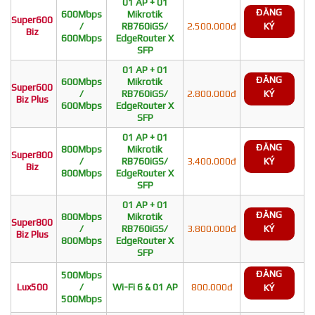
01 AP + 01
ĐĂNG
600Mbps
Mikrotik
Super600
/
RB760iGS/
2.500.000đ
KÝ
Biz
600Mbps
EdgeRouter X
SFP
01 AP + 01
ĐĂNG
600Mbps
Mikrotik
Super600
/
RB760iGS/
2.800.000đ
KÝ
Biz Plus
600Mbps
EdgeRouter X
SFP
01 AP + 01
ĐĂNG
800Mbps
Mikrotik
Super800
/
RB760iGS/
3.400.000đ
KÝ
Biz
800Mbps
EdgeRouter X
SFP
01 AP + 01
ĐĂNG
800Mbps
Mikrotik
Super800
/
RB760iGS/
3.800.000đ
KÝ
Biz Plus
800Mbps
EdgeRouter X
SFP
ĐĂNG
500Mbps
Lux500
/
Wi-Fi 6 & 01 AP
800.000đ
KÝ
500Mbps