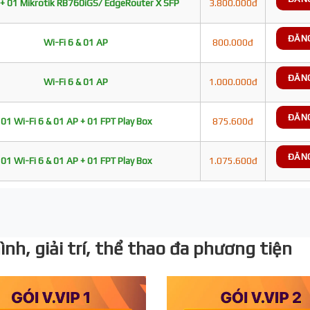
+ 01 Mikrotik RB760iGS/ EdgeRouter X SFP
3.800.000đ
ĐĂN
Wi-Fi 6 & 01 AP
800.000đ
ĐĂN
Wi-Fi 6 & 01 AP
1.000.000đ
ĐĂN
01 Wi-Fi 6 & 01 AP + 01 FPT Play Box
875.600đ
ĐĂN
01 Wi-Fi 6 & 01 AP + 01 FPT Play Box
1.075.600đ
nh, giải trí, thể thao đa phương tiện