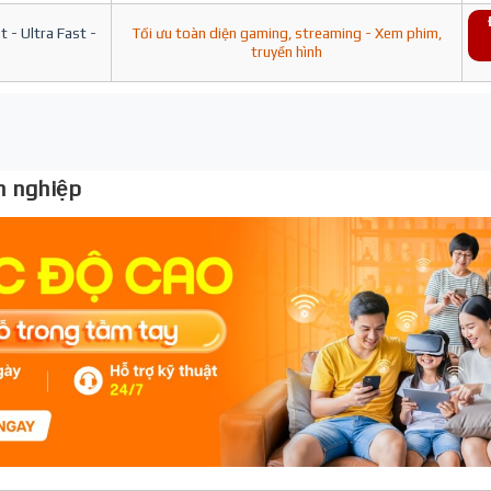
 - Ultra Fast -
Tối ưu toàn diện gaming, streaming - Xem phim,
truyền hình
 nghiệp