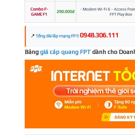
Combo F-
- Modem Wi-Fi 6 - Access Point
290.000đ
GAME F1
FPT Play Box
0948.306.111
📍
Tổng đài lắp mạng FPT
:
Bảng
giá cáp quang FPT
dành cho Doanh