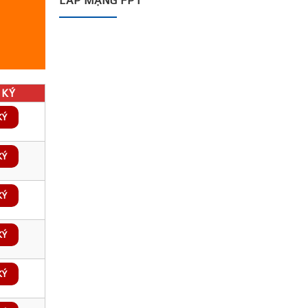
LẮP MẠNG FPT
KÝ
KÝ
KÝ
KÝ
KÝ
KÝ