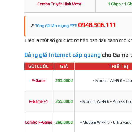
Combo Truyền Hình Meta
1 Gbps / 1 G
0948.306.111
📍
Tổng đài lắp mạng FPT
:
Trên là một số gói cước cơ bản ban đầu dành cho kh
Bảng giá Internet cáp quang
cho Game t
GÓI CƯỚC
GIÁ
THIẾT BỊ
F-Game
235.000đ
- Modem Wi-Fi 6 - Ult
F-Game F1
255.000đ
- Modem Wi-Fi 6 - Access Poin
Combo F-Game
280.000đ
- Modem Wi-Fi 6 - Ultra Fast 