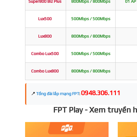
Super800 Biz Plus
800Mbps / 800Mbps
01 AP 
Lux500
500Mbps / 500Mbps
Lux800
800Mbps / 800Mbps
Combo Lux500
500Mbps / 500Mbps
Combo Lux800
800Mbps / 800Mbps
0948.306.111
📍
Tổng đài lắp mạng FPT
:
FPT Play - Xem truyền hì