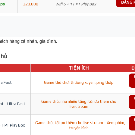
ĐĂNG 
bps
320.000
Wifi 6 + 1 FPT Play Box
ách hàng cá nhân, gia đình.
hủ
TIỆN ÍCH
Đ
ra Fast
Game thủ chơi thường xuyên, ping thấp
Game thủ, nhà nhiều tầng, tối ưu thêm cho
t - Ultra Fast
livestream
- Game thủ, tối ưu thêm cho live stream - Xem phim,
- FPT Play Box
truyền hình