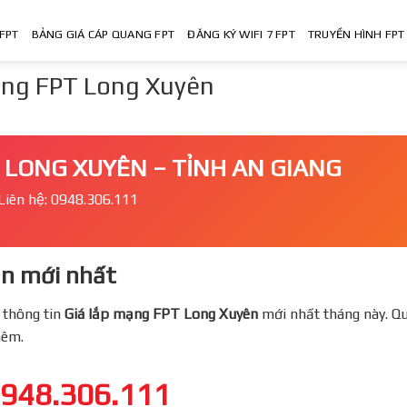
FPT
BẢNG GIÁ CÁP QUANG FPT
ĐĂNG KÝ WIFI 7 FPT
TRUYỀN HÌNH FPT
mạng FPT Long Xuyên
 LONG XUYÊN – TỈNH AN GIANG
Liên hệ: 0948.306.111
n mới nhất
 thông tin
Giá lắp mạng FPT
Long Xuyên
mới nhất tháng này. Qu
thêm.
948.306.111