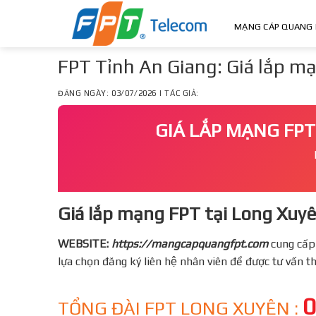
Skip
to
MẠNG CÁP QUANG 
content
FPT Tỉnh An Giang: Giá lắp 
ĐĂNG NGÀY: 03/07/2026 | TÁC GIẢ:
GIÁ LẮP MẠNG FPT
Giá lắp mạng FPT tại Long Xuyê
WEBSITE:
https://mangcapquangfpt.com
cung cấp
lựa chọn đăng ký liên hệ nhân viên để được tư vấn 
0
TỔNG ĐÀI FPT LONG XUYÊN :