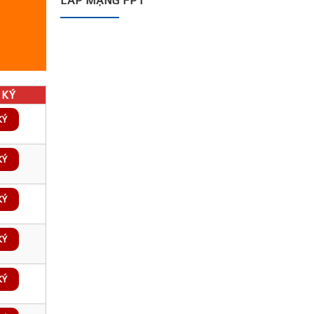
LẮP MẠNG FPT
KÝ
KÝ
KÝ
KÝ
KÝ
KÝ