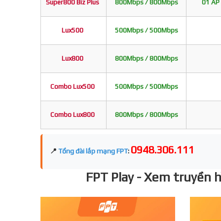
Super800 Biz Plus
800Mbps / 800Mbps
01 AP 
Lux500
500Mbps / 500Mbps
Lux800
800Mbps / 800Mbps
Combo Lux500
500Mbps / 500Mbps
Combo Lux800
800Mbps / 800Mbps
0948.306.111
📍
Tổng đài lắp mạng FPT
:
FPT Play - Xem truyền hì