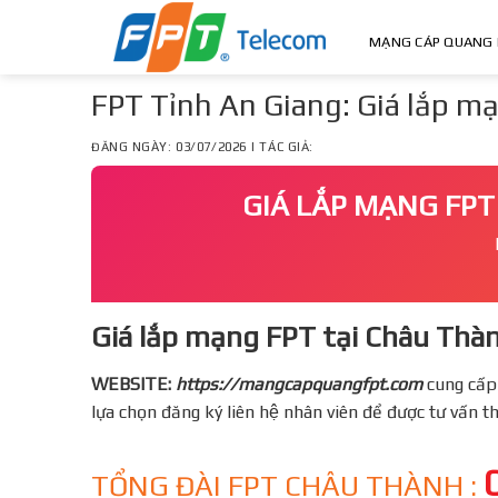
Skip
to
MẠNG CÁP QUANG 
content
FPT Tỉnh An Giang: Giá lắp 
ĐĂNG NGÀY: 03/07/2026 | TÁC GIẢ:
GIÁ LẮP MẠNG FPT
Giá lắp mạng FPT tại Châu Thàn
WEBSITE:
https://mangcapquangfpt.com
cung cấp
lựa chọn đăng ký liên hệ nhân viên để được tư vấn 
TỔNG ĐÀI FPT CHÂU THÀNH :