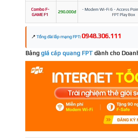
Combo F-
- Modem Wi-Fi 6 - Access Point
290.000đ
GAME F1
FPT Play Box
0948.306.111
📍
Tổng đài lắp mạng FPT
:
Bảng
giá cáp quang FPT
dành cho Doanh