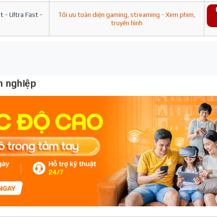
 - Ultra Fast -
Tối ưu toàn diện gaming, streaming - Xem phim,
truyền hình
 nghiệp