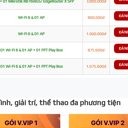
+ 01 Mikrotik RB760iGS/ EdgeRouter X SFP
3.800.000đ
ĐĂN
Wi-Fi 6 & 01 AP
800.000đ
ĐĂN
Wi-Fi 6 & 01 AP
1.000.000đ
ĐĂN
01 Wi-Fi 6 & 01 AP + 01 FPT Play Box
875.600đ
ĐĂN
01 Wi-Fi 6 & 01 AP + 01 FPT Play Box
1.075.600đ
nh, giải trí, thể thao đa phương tiện