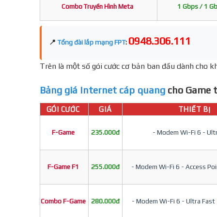
Combo Truyền Hình Meta
1 Gbps / 1 G
0948.306.111
📍
Tổng đài lắp mạng FPT
:
Trên là một số gói cước cơ bản ban đầu dành cho kh
Bảng giá Internet cáp quang
cho Game t
GÓI CƯỚC
GIÁ
THIẾT BỊ
F-Game
235.000đ
- Modem Wi-Fi 6 - Ult
F-Game F1
255.000đ
- Modem Wi-Fi 6 - Access Poin
Combo F-Game
280.000đ
- Modem Wi-Fi 6 - Ultra Fast 