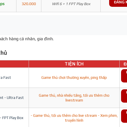
ĐĂNG 
bps
320.000
Wifi 6 + 1 FPT Play Box
ách hàng cá nhân, gia đình.
hủ
TIỆN ÍCH
Đ
ra Fast
Game thủ chơi thường xuyên, ping thấp
Game thủ, nhà nhiều tầng, tối ưu thêm cho
t - Ultra Fast
livestream
- Game thủ, tối ưu thêm cho live stream - Xem phim,
- FPT Play Box
truyền hình