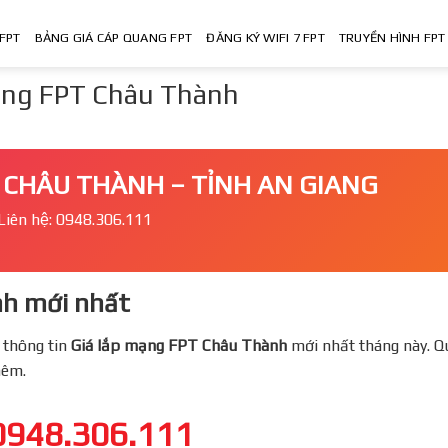
FPT
BẢNG GIÁ CÁP QUANG FPT
ĐĂNG KÝ WIFI 7 FPT
TRUYỀN HÌNH FPT
mạng FPT Châu Thành
 CHÂU THÀNH – TỈNH AN GIANG
Liên hệ: 0948.306.111
h mới nhất
 thông tin
Giá lắp mạng FPT
Châu Thành
mới nhất tháng này. Q
thêm.
0948.306.111