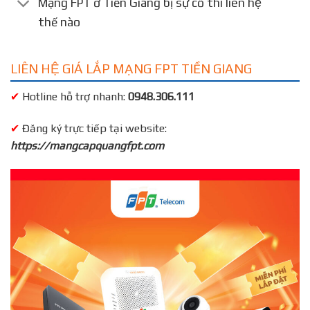
Mạng FPT ở Tiền Giang bị sự cố thì liên hệ
thế nào
LIÊN HỆ GIÁ LẮP MẠNG FPT TIỀN GIANG
✔
Hotline hỗ trợ nhanh:
0948.306.111
✔
Đăng ký trực tiếp tại website:
https://mangcapquangfpt.com