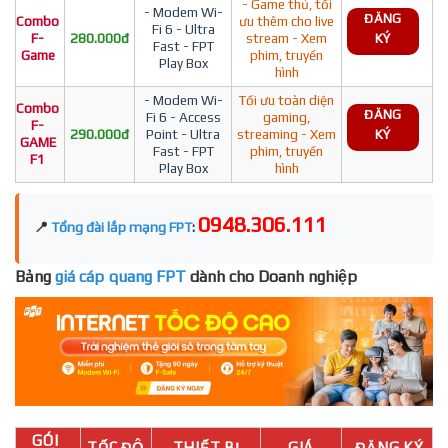
- Game thủ, tối
- Modem Wi-
ĐĂNG
Combo
ưu thêm cho live
Fi 6 - Ultra
F-
280.000đ
stream - Xem
KÝ
Fast - FPT
Game
phim, truyền
Play Box
hình
- Modem Wi-
Tối ưu toàn diện
Combo
ĐĂNG
Fi 6 - Access
gaming,
F-
290.000đ
Point - Ultra
streaming - Xem
KÝ
GAME
Fast - FPT
phim, truyền
F1
Play Box
hình
0948.306.111
📍
Tổng đài lắp mạng FPT
:
Bảng
giá cáp quang FPT
dành cho Doanh nghiệp
GÓI
TỐC ĐỘ
THIẾT BỊ
GIÁ
ĐĂNG KÝ