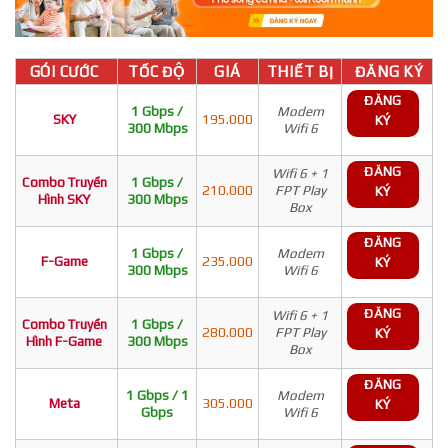
GÓI CƯỚC
TỐC ĐỘ
GIÁ
THIẾT BỊ
ĐĂNG KÝ
ĐĂNG
1 Gbps /
Modem
SKY
195.000
KÝ
300 Mbps
Wifi 6
ĐĂNG
Wifi 6 + 1
Combo Truyền
1 Gbps /
210.000
FPT Play
KÝ
Hình SKY
300 Mbps
Box
ĐĂNG
1 Gbps /
Modem
F-Game
235.000
KÝ
300 Mbps
Wifi 6
ĐĂNG
Wifi 6 + 1
Combo Truyền
1 Gbps /
280.000
FPT Play
KÝ
Hình F-Game
300 Mbps
Box
ĐĂNG
1 Gbps / 1
Modem
Meta
305.000
KÝ
Gbps
Wifi 6