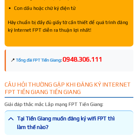
Con dấu hoặc chữ ký điện tử
Hãy chuẩn bị đầy đủ giấy tờ cần thiết để quá trình đăng
ký Internet FPT diễn ra thuận lợi nhất!
0948.306.111
📍
Tổng đài FPT Tiền Giang
:
CÂU HỎI THƯỜNG GẶP KHI ĐĂNG KÝ INTERNET
FPT TIỀN GIANG TIỀN GIANG
Giải đáp thắc mắc Lắp mạng FPT Tiền Giang:
Tại Tiền Giang muốn đăng ký wifi FPT thì
làm thế nào?