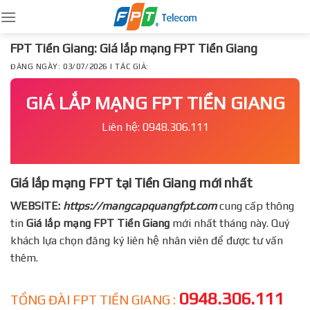
Skip
to
content
FPT Tiền Giang: Giá lắp mạng FPT Tiền Giang
ĐĂNG NGÀY: 03/07/2026 | TÁC GIẢ:
GIÁ LẮP MẠNG FPT TIỀN GIANG
Liên hệ: 0948.306.111
Giá lắp mạng FPT tại Tiền Giang mới nhất
WEBSITE:
https://mangcapquangfpt.com
cung cấp thông
tin
Giá lắp mạng FPT
Tiền Giang
mới nhất tháng này. Quý
khách lựa chọn đăng ký liên hệ nhân viên để được tư vấn
thêm.
0948.306.111
TỔNG ĐÀI FPT TIỀN GIANG :