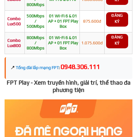
800Mbps
ĐĂNG
500Mbps
01 Wi-Fi 6 & 01
Combo
/
AP + 01 FPT Play
875.600đ
KÝ
Lux500
500Mbps
Box
ĐĂNG
800Mbps
01 Wi-Fi 6 & 01
Combo
/
AP + 01 FPT Play
1.075.600đ
KÝ
Lux800
800Mbps
Box
0948.306.111
📍
Tổng đài lắp mạng FPT
:
FPT Play - Xem truyền hình, giải trí, thể thao đa
phương tiện