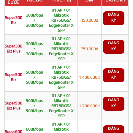
CƯỚC
01 AP + 01
ĐĂNG
300Mbps
Mikrotik
Super300
/
RB760iGS/
450.000đ
KÝ
Biz
300Mbps
EdgeRouter X
SFP
01 AP + 01
ĐĂNG
300Mbps
Mikrotik
Super300
/
RB760iGS/
750.000đ
KÝ
Biz Plus
300Mbps
EdgeRouter X
SFP
01 AP + 01
ĐĂNG
500Mbps
Mikrotik
Super500
/
RB760iGS/
1.400.000đ
KÝ
Biz
500Mbps
EdgeRouter X
SFP
01 AP + 01
ĐĂNG
500Mbps
Mikrotik
Super500
/
RB760iGS/
1.700.000đ
KÝ
Biz Plus
500Mbps
EdgeRouter X
SFP
01 AP + 01
ĐĂNG
600Mbps
Mikrotik
Super600