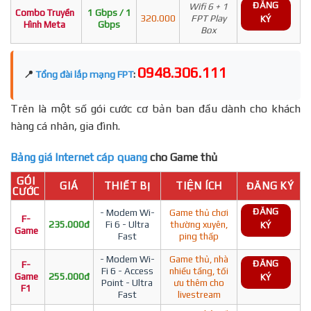
ĐĂNG
Wifi 6 + 1
Combo Truyền
1 Gbps / 1
320.000
FPT Play
KÝ
Hình Meta
Gbps
Box
0948.306.111
📍
Tổng đài lắp mạng FPT
:
Trên là một số gói cước cơ bản ban đầu dành cho khách
hàng cá nhân, gia đình.
Bảng giá Internet cáp quang
cho Game thủ
GÓI
GIÁ
THIẾT BỊ
TIỆN ÍCH
ĐĂNG KÝ
CƯỚC
ĐĂNG
- Modem Wi-
Game thủ chơi
F-
235.000đ
Fi 6 - Ultra
thường xuyên,
KÝ
Game
Fast
ping thấp
- Modem Wi-
Game thủ, nhà
ĐĂNG
F-
Fi 6 - Access
nhiều tầng, tối
Game
255.000đ
KÝ
Point - Ultra
ưu thêm cho
F1
Fast
livestream