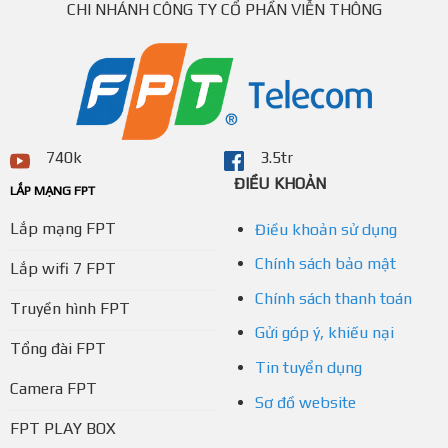
CHI NHÁNH CÔNG TY CỔ PHẦN VIỄN THÔNG
740k
3.5tr
ĐIỀU KHOẢN
LẮP MẠNG FPT
Lắp mạng FPT
Điều khoản sử dụng
Chính sách bảo mật
Lắp wifi 7 FPT
Chính sách thanh toán
Truyền hình FPT
Gửi góp ý, khiếu nại
Tổng đài FPT
Tin tuyển dụng
Camera FPT
Sơ đồ website
FPT PLAY BOX