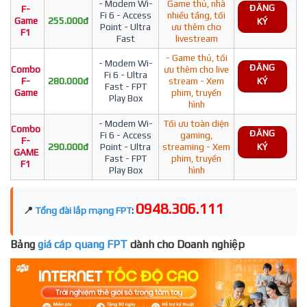
- Modem Wi-
Game thủ, nhà
ĐĂNG
F-
Fi 6 - Access
nhiều tầng, tối
Game
255.000đ
KÝ
Point - Ultra
ưu thêm cho
F1
Fast
livestream
- Game thủ, tối
- Modem Wi-
ĐĂNG
Combo
ưu thêm cho live
Fi 6 - Ultra
F-
280.000đ
stream - Xem
KÝ
Fast - FPT
Game
phim, truyền
Play Box
hình
- Modem Wi-
Tối ưu toàn diện
Combo
ĐĂNG
Fi 6 - Access
gaming,
F-
290.000đ
Point - Ultra
streaming - Xem
KÝ
GAME
Fast - FPT
phim, truyền
F1
Play Box
hình
0948.306.111
📍
Tổng đài lắp mạng FPT
:
Bảng
giá cáp quang FPT
dành cho Doanh nghiệp