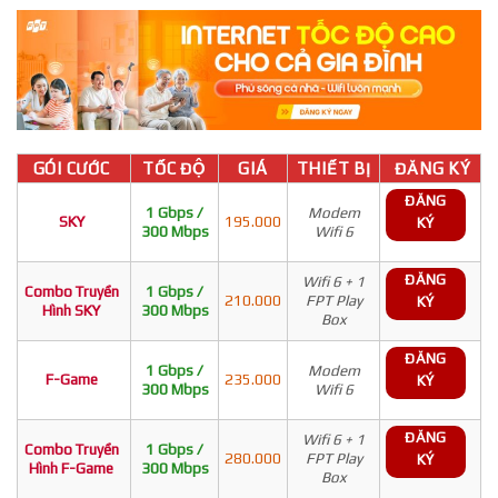
GÓI CƯỚC
TỐC ĐỘ
GIÁ
THIẾT BỊ
ĐĂNG KÝ
ĐĂNG
1 Gbps /
Modem
SKY
195.000
KÝ
300 Mbps
Wifi 6
ĐĂNG
Wifi 6 + 1
Combo Truyền
1 Gbps /
210.000
FPT Play
KÝ
Hình SKY
300 Mbps
Box
ĐĂNG
1 Gbps /
Modem
F-Game
235.000
KÝ
300 Mbps
Wifi 6
ĐĂNG
Wifi 6 + 1
Combo Truyền
1 Gbps /
280.000
FPT Play
KÝ
Hình F-Game
300 Mbps
Box