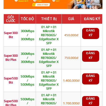
GÓI
TỐC ĐỘ
THIẾT BỊ
GIÁ
ĐĂNG KÝ
CƯỚC
01 AP + 01
ĐĂNG
300Mbps
Mikrotik
Super300
/
RB760iGS/
450.000đ
KÝ
Biz
300Mbps
EdgeRouter X
SFP
01 AP + 01
ĐĂNG
300Mbps
Mikrotik
Super300
/
RB760iGS/
750.000đ
KÝ
Biz Plus
300Mbps
EdgeRouter X
SFP
01 AP + 01
ĐĂNG
500Mbps
Mikrotik
Super500
/
RB760iGS/
1.400.000đ
KÝ
Biz
500Mbps
EdgeRouter X
SFP
01 AP + 01
ĐĂNG
500Mbps
Mikrotik
Super500
/
RB760iGS/
1.700.000đ
KÝ
Biz Plus