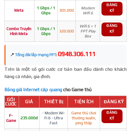
ĐĂNG
1 Gbps / 1
Modem
Meta
305.000
KÝ
Gbps
Wifi 6
ĐĂNG
Wifi 6 + 1
Combo Truyền
1 Gbps / 1
320.000
FPT Play
KÝ
Hình Meta
Gbps
Box
0948.306.111
📍
Tổng đài lắp mạng FPT
:
Trên là một số gói cước cơ bản ban đầu dành cho khách
hàng cá nhân, gia đình.
Bảng giá Internet cáp quang
cho Game thủ
GÓI
GIÁ
THIẾT BỊ
TIỆN ÍCH
ĐĂNG KÝ
CƯỚC
ĐĂNG
- Modem Wi-
Game thủ chơi
F-
235.000đ
Fi 6 - Ultra
thường xuyên,
KÝ
Game
Fast
ping thấp