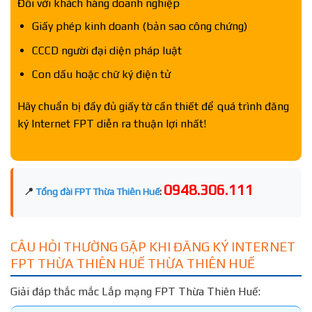
Đối với khách hàng doanh nghiệp
Giấy phép kinh doanh (bản sao công chứng)
CCCD người đại diện pháp luật
Con dấu hoặc chữ ký điện tử
Hãy chuẩn bị đầy đủ giấy tờ cần thiết để quá trình đăng
ký Internet FPT diễn ra thuận lợi nhất!
0948.306.111
📍
Tổng đài FPT Thừa Thiên Huế
:
CÂU HỎI THƯỜNG GẶP KHI ĐĂNG KÝ INTERNET
FPT THỪA THIÊN HUẾ THỪA THIÊN HUẾ
Giải đáp thắc mắc Lắp mạng FPT Thừa Thiên Huế: