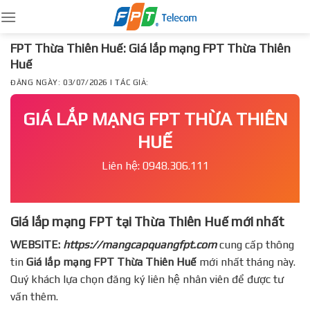
Skip
to
content
FPT Thừa Thiên Huế: Giá lắp mạng FPT Thừa Thiên
Huế
ĐĂNG NGÀY: 03/07/2026 | TÁC GIẢ:
GIÁ LẮP MẠNG FPT THỪA THIÊN
HUẾ
Liên hệ: 0948.306.111
Giá lắp mạng FPT tại Thừa Thiên Huế mới nhất
WEBSITE:
https://mangcapquangfpt.com
cung cấp thông
tin
Giá lắp mạng FPT
Thừa Thiên Huế
mới nhất tháng này.
Quý khách lựa chọn đăng ký liên hệ nhân viên để được tư
vấn thêm.