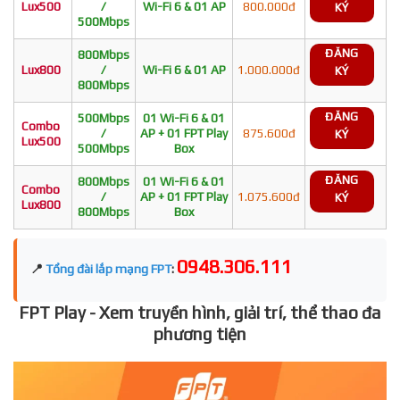
Lux500
/
Wi-Fi 6 & 01 AP
800.000đ
KÝ
500Mbps
ĐĂNG
800Mbps
Lux800
/
Wi-Fi 6 & 01 AP
1.000.000đ
KÝ
800Mbps
ĐĂNG
500Mbps
01 Wi-Fi 6 & 01
Combo
/
AP + 01 FPT Play
875.600đ
KÝ
Lux500
500Mbps
Box
ĐĂNG
800Mbps
01 Wi-Fi 6 & 01
Combo
/
AP + 01 FPT Play
1.075.600đ
KÝ
Lux800
800Mbps
Box
0948.306.111
📍
Tổng đài lắp mạng FPT
:
FPT Play - Xem truyền hình, giải trí, thể thao đa
phương tiện