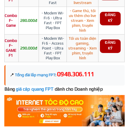
F1
Fast
livestream
- Game thủ, tối
- Modem Wi-
ĐĂNG
Combo
ưu thêm cho live
Fi 6 - Ultra
F-
280.000đ
stream - Xem
KÝ
Fast - FPT
Game
phim, truyền
Play Box
hình
- Modem Wi-
Tối ưu toàn diện
Combo
ĐĂNG
Fi 6 - Access
gaming,
F-
290.000đ
Point - Ultra
streaming - Xem
KÝ
GAME
Fast - FPT
phim, truyền
F1
Play Box
hình
0948.306.111
📍
Tổng đài lắp mạng FPT
:
Bảng
giá cáp quang FPT
dành cho Doanh nghiệp