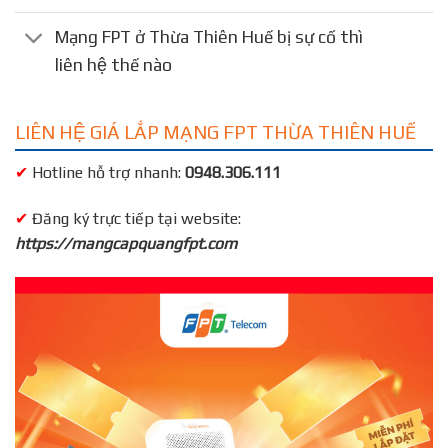
Mạng FPT ở Thừa Thiên Huế bị sự cố thì
liên hệ thế nào
LIÊN HỆ GIÁ LẮP MẠNG FPT THỪA THIÊN HUẾ
✔
Hotline hỗ trợ nhanh:
0948.306.111
✔
Đăng ký trực tiếp tại website:
https://mangcapquangfpt.com