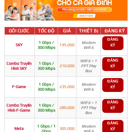
GÓI CƯỚC
TỐC ĐỘ
GIÁ
THIẾT BỊ
ĐĂNG KÝ
ĐĂNG
1 Gbps /
Modem
SKY
195.000
KÝ
300 Mbps
Wifi 6
ĐĂNG
Wifi 6 + 1
Combo Truyền
1 Gbps /
210.000
FPT Play
KÝ
Hình SKY
300 Mbps
Box
ĐĂNG
1 Gbps /
Modem
F-Game
235.000
KÝ
300 Mbps
Wifi 6
ĐĂNG
Wifi 6 + 1
Combo Truyền
1 Gbps /
280.000
FPT Play
KÝ
Hình F-Game
300 Mbps
Box
ĐĂNG
1 Gbps / 1
Modem
Meta
305.000
KÝ
Gbps
Wifi 6