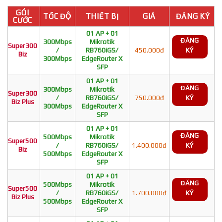
GÓI
TỐC ĐỘ
THIẾT BỊ
GIÁ
ĐĂNG KÝ
CƯỚC
01 AP + 01
ĐĂNG
300Mbps
Mikrotik
Super300
/
RB760iGS/
450.000đ
KÝ
Biz
300Mbps
EdgeRouter X
SFP
01 AP + 01
ĐĂNG
300Mbps
Mikrotik
Super300
/
RB760iGS/
750.000đ
KÝ
Biz Plus
300Mbps
EdgeRouter X
SFP
01 AP + 01
ĐĂNG
500Mbps
Mikrotik
Super500
/
RB760iGS/
1.400.000đ
KÝ
Biz
500Mbps
EdgeRouter X
SFP
01 AP + 01
ĐĂNG
500Mbps
Mikrotik
Super500
/
RB760iGS/
1.700.000đ
KÝ
Biz Plus
500Mbps
EdgeRouter X
SFP