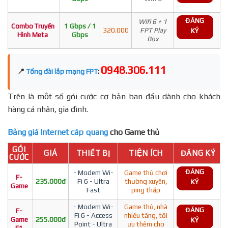
ĐĂNG
Wifi 6 + 1
Combo Truyền
1 Gbps / 1
320.000
FPT Play
KÝ
Hình Meta
Gbps
Box
0948.306.111
📍
Tổng đài lắp mạng FPT
:
Trên là một số gói cước cơ bản ban đầu dành cho khách
hàng cá nhân, gia đình.
Bảng giá Internet cáp quang
cho Game thủ
GÓI
GIÁ
THIẾT BỊ
TIỆN ÍCH
ĐĂNG KÝ
CƯỚC
ĐĂNG
- Modem Wi-
Game thủ chơi
F-
235.000đ
Fi 6 - Ultra
thường xuyên,
KÝ
Game
Fast
ping thấp
- Modem Wi-
Game thủ, nhà
ĐĂNG
F-
Fi 6 - Access
nhiều tầng, tối
Game
255.000đ
KÝ
Point - Ultra
ưu thêm cho