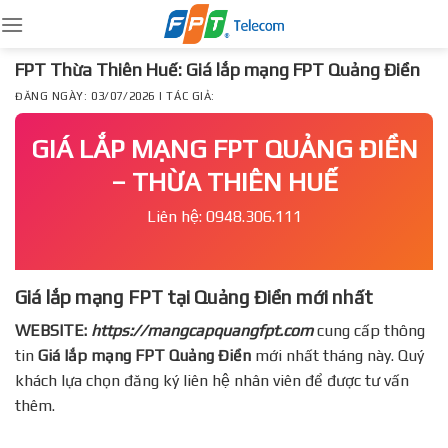
Skip
to
content
FPT Thừa Thiên Huế: Giá lắp mạng FPT Quảng Điền
ĐĂNG NGÀY: 03/07/2026 | TÁC GIẢ:
GIÁ LẮP MẠNG FPT QUẢNG ĐIỀN
– THỪA THIÊN HUẾ
Liên hệ: 0948.306.111
Giá lắp mạng FPT tại Quảng Điền mới nhất
WEBSITE:
https://mangcapquangfpt.com
cung cấp thông
tin
Giá lắp mạng FPT
Quảng Điền
mới nhất tháng này. Quý
khách lựa chọn đăng ký liên hệ nhân viên để được tư vấn
thêm.