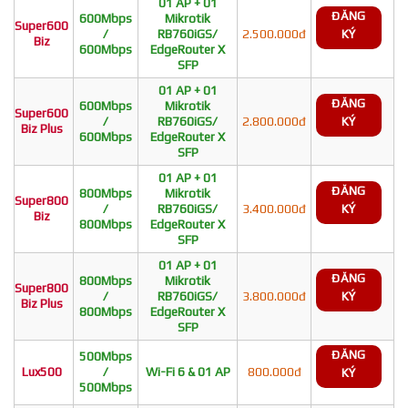
01 AP + 01
ĐĂNG
600Mbps
Mikrotik
Super600
/
RB760iGS/
2.500.000đ
KÝ
Biz
600Mbps
EdgeRouter X
SFP
01 AP + 01
ĐĂNG
600Mbps
Mikrotik
Super600
/
RB760iGS/
2.800.000đ
KÝ
Biz Plus
600Mbps
EdgeRouter X
SFP
01 AP + 01
ĐĂNG
800Mbps
Mikrotik
Super800
/
RB760iGS/
3.400.000đ
KÝ
Biz
800Mbps
EdgeRouter X
SFP
01 AP + 01
ĐĂNG
800Mbps
Mikrotik
Super800
/
RB760iGS/
3.800.000đ
KÝ
Biz Plus
800Mbps
EdgeRouter X
SFP
ĐĂNG
500Mbps
Lux500
/
Wi-Fi 6 & 01 AP
800.000đ
KÝ
500Mbps