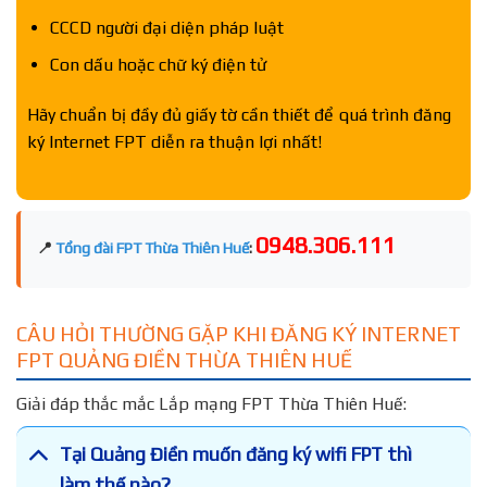
CCCD người đại diện pháp luật
Con dấu hoặc chữ ký điện tử
Hãy chuẩn bị đầy đủ giấy tờ cần thiết để quá trình đăng
ký Internet FPT diễn ra thuận lợi nhất!
0948.306.111
📍
Tổng đài FPT Thừa Thiên Huế
:
CÂU HỎI THƯỜNG GẶP KHI ĐĂNG KÝ INTERNET
FPT QUẢNG ĐIỀN THỪA THIÊN HUẾ
Giải đáp thắc mắc Lắp mạng FPT Thừa Thiên Huế:
Tại Quảng Điền muốn đăng ký wifi FPT thì
làm thế nào?