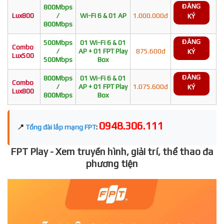
ĐĂNG
800Mbps
Lux800
/
Wi-Fi 6 & 01 AP
1.000.000đ
KÝ
800Mbps
ĐĂNG
500Mbps
01 Wi-Fi 6 & 01
Combo
/
AP + 01 FPT Play
875.600đ
KÝ
Lux500
500Mbps
Box
ĐĂNG
800Mbps
01 Wi-Fi 6 & 01
Combo
/
AP + 01 FPT Play
1.075.600đ
KÝ
Lux800
800Mbps
Box
0948.306.111
📍
Tổng đài lắp mạng FPT
:
FPT Play - Xem truyền hình, giải trí, thể thao đa
phương tiện