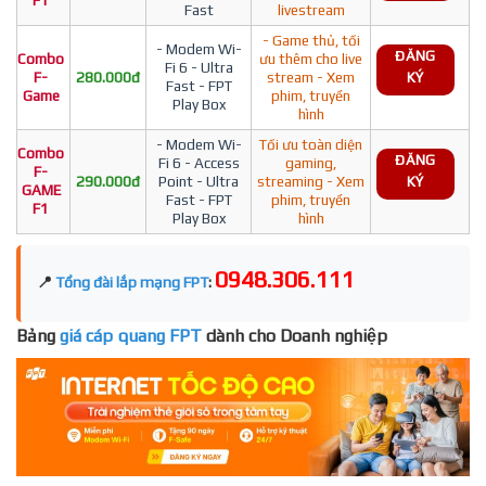
F1
Fast
livestream
- Game thủ, tối
- Modem Wi-
ĐĂNG
Combo
ưu thêm cho live
Fi 6 - Ultra
F-
280.000đ
stream - Xem
KÝ
Fast - FPT
Game
phim, truyền
Play Box
hình
- Modem Wi-
Tối ưu toàn diện
Combo
ĐĂNG
Fi 6 - Access
gaming,
F-
290.000đ
Point - Ultra
streaming - Xem
KÝ
GAME
Fast - FPT
phim, truyền
F1
Play Box
hình
0948.306.111
📍
Tổng đài lắp mạng FPT
:
Bảng
giá cáp quang FPT
dành cho Doanh nghiệp