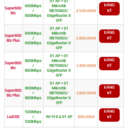
01 AP + 01
ĐĂNG
600Mbps
Mikrotik
Super600
/
RB760iGS/
2.500.000đ
KÝ
Biz
600Mbps
EdgeRouter X
SFP
01 AP + 01
ĐĂNG
600Mbps
Mikrotik
Super600
/
RB760iGS/
2.800.000đ
KÝ
Biz Plus
600Mbps
EdgeRouter X
SFP
01 AP + 01
ĐĂNG
800Mbps
Mikrotik
Super800
/
RB760iGS/
3.400.000đ
KÝ
Biz
800Mbps
EdgeRouter X
SFP
01 AP + 01
ĐĂNG
800Mbps
Mikrotik
Super800
/
RB760iGS/
3.800.000đ
KÝ
Biz Plus
800Mbps
EdgeRouter X
SFP
ĐĂNG
500Mbps
Lux500
/
Wi-Fi 6 & 01 AP
800.000đ
KÝ
500Mbps