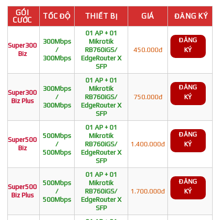
GÓI
TỐC ĐỘ
THIẾT BỊ
GIÁ
ĐĂNG KÝ
CƯỚC
01 AP + 01
ĐĂNG
300Mbps
Mikrotik
Super300
/
RB760iGS/
450.000đ
KÝ
Biz
300Mbps
EdgeRouter X
SFP
01 AP + 01
ĐĂNG
300Mbps
Mikrotik
Super300
/
RB760iGS/
750.000đ
KÝ
Biz Plus
300Mbps
EdgeRouter X
SFP
01 AP + 01
ĐĂNG
500Mbps
Mikrotik
Super500
/
RB760iGS/
1.400.000đ
KÝ
Biz
500Mbps
EdgeRouter X
SFP
01 AP + 01
ĐĂNG
500Mbps
Mikrotik
Super500
/
RB760iGS/
1.700.000đ
KÝ
Biz Plus
500Mbps
EdgeRouter X
SFP