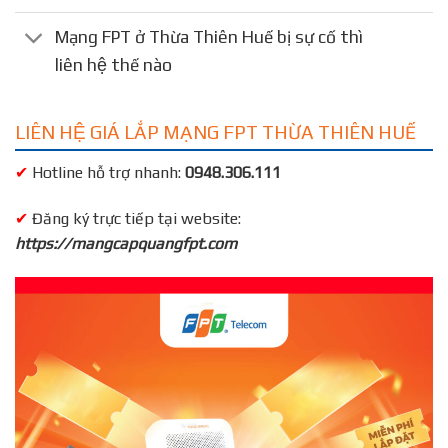
Mạng FPT ở Thừa Thiên Huế bị sự cố thì
liên hệ thế nào
LIÊN HỆ GIÁ LẮP MẠNG FPT THỪA THIÊN HUẾ
✔
Hotline hỗ trợ nhanh:
0948.306.111
✔
Đăng ký trực tiếp tại website:
https://mangcapquangfpt.com