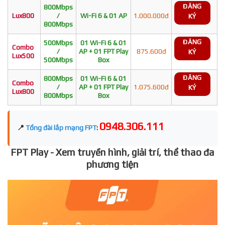
ĐĂNG
800Mbps
Lux800
/
Wi-Fi 6 & 01 AP
1.000.000đ
KÝ
800Mbps
ĐĂNG
500Mbps
01 Wi-Fi 6 & 01
Combo
/
AP + 01 FPT Play
875.600đ
KÝ
Lux500
500Mbps
Box
ĐĂNG
800Mbps
01 Wi-Fi 6 & 01
Combo
/
AP + 01 FPT Play
1.075.600đ
KÝ
Lux800
800Mbps
Box
0948.306.111
📍
Tổng đài lắp mạng FPT
:
FPT Play - Xem truyền hình, giải trí, thể thao đa
phương tiện