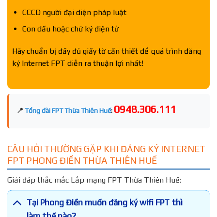
CCCD người đại diện pháp luật
Con dấu hoặc chữ ký điện tử
Hãy chuẩn bị đầy đủ giấy tờ cần thiết để quá trình đăng
ký Internet FPT diễn ra thuận lợi nhất!
0948.306.111
📍
Tổng đài FPT Thừa Thiên Huế
:
CÂU HỎI THƯỜNG GẶP KHI ĐĂNG KÝ INTERNET
FPT PHONG ĐIỀN THỪA THIÊN HUẾ
Giải đáp thắc mắc Lắp mạng FPT Thừa Thiên Huế:
Tại Phong Điền muốn đăng ký wifi FPT thì
làm thế nào?