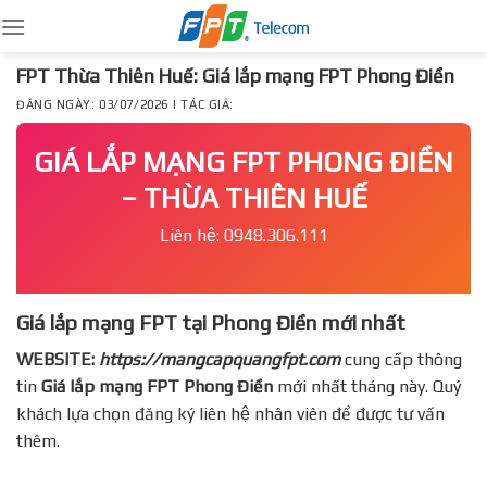
Skip
to
content
FPT Thừa Thiên Huế: Giá lắp mạng FPT Phong Điền
ĐĂNG NGÀY: 03/07/2026 | TÁC GIẢ:
GIÁ LẮP MẠNG FPT PHONG ĐIỀN
– THỪA THIÊN HUẾ
Liên hệ: 0948.306.111
Giá lắp mạng FPT tại Phong Điền mới nhất
WEBSITE:
https://mangcapquangfpt.com
cung cấp thông
tin
Giá lắp mạng FPT
Phong Điền
mới nhất tháng này. Quý
khách lựa chọn đăng ký liên hệ nhân viên để được tư vấn
thêm.