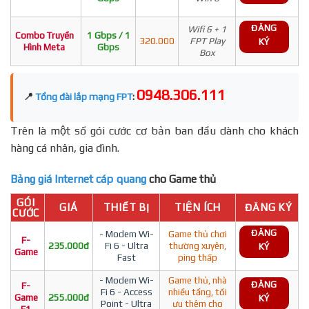
ĐĂNG
Wifi 6 + 1
Combo Truyền
1 Gbps / 1
320.000
FPT Play
KÝ
Hình Meta
Gbps
Box
0948.306.111
📍
Tổng đài lắp mạng FPT
:
Trên là một số gói cước cơ bản ban đầu dành cho khách
hàng cá nhân, gia đình.
Bảng giá Internet cáp quang
cho Game thủ
GÓI
GIÁ
THIẾT BỊ
TIỆN ÍCH
ĐĂNG KÝ
CƯỚC
ĐĂNG
- Modem Wi-
Game thủ chơi
F-
235.000đ
Fi 6 - Ultra
thường xuyên,
KÝ
Game
Fast
ping thấp
- Modem Wi-
Game thủ, nhà
ĐĂNG
F-
Fi 6 - Access
nhiều tầng, tối
Game
255.000đ
KÝ
Point - Ultra
ưu thêm cho