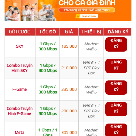
GÓI CƯỚC
TỐC ĐỘ
GIÁ
THIẾT BỊ
ĐĂNG KÝ
ĐĂNG
1 Gbps /
Modem
SKY
195.000
KÝ
300 Mbps
Wifi 6
ĐĂNG
Wifi 6 + 1
Combo Truyền
1 Gbps /
210.000
FPT Play
KÝ
Hình SKY
300 Mbps
Box
ĐĂNG
1 Gbps /
Modem
F-Game
235.000
KÝ
300 Mbps
Wifi 6
ĐĂNG
Wifi 6 + 1
Combo Truyền
1 Gbps /
280.000
FPT Play
KÝ
Hình F-Game
300 Mbps
Box
ĐĂNG
1 Gbps / 1
Modem
Meta
305.000
KÝ
Gbps
Wifi 6