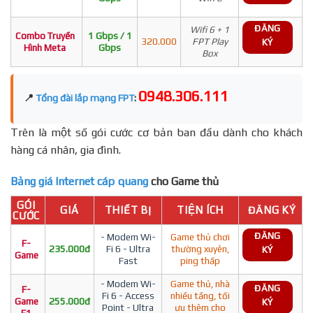
ĐĂNG
Wifi 6 + 1
Combo Truyền
1 Gbps / 1
320.000
FPT Play
KÝ
Hình Meta
Gbps
Box
0948.306.111
📍
Tổng đài lắp mạng FPT
:
Trên là một số gói cước cơ bản ban đầu dành cho khách
hàng cá nhân, gia đình.
Bảng giá Internet cáp quang
cho Game thủ
GÓI
GIÁ
THIẾT BỊ
TIỆN ÍCH
ĐĂNG KÝ
CƯỚC
ĐĂNG
- Modem Wi-
Game thủ chơi
F-
235.000đ
Fi 6 - Ultra
thường xuyên,
KÝ
Game
Fast
ping thấp
- Modem Wi-
Game thủ, nhà
ĐĂNG
F-
Fi 6 - Access
nhiều tầng, tối
Game
255.000đ
KÝ
Point - Ultra
ưu thêm cho