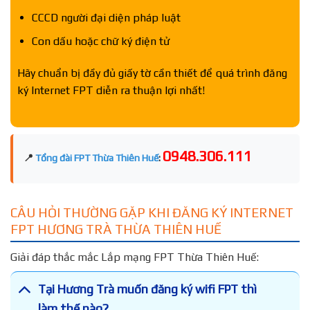
CCCD người đại diện pháp luật
Con dấu hoặc chữ ký điện tử
Hãy chuẩn bị đầy đủ giấy tờ cần thiết để quá trình đăng
ký Internet FPT diễn ra thuận lợi nhất!
0948.306.111
📍
Tổng đài FPT Thừa Thiên Huế
:
CÂU HỎI THƯỜNG GẶP KHI ĐĂNG KÝ INTERNET
FPT HƯƠNG TRÀ THỪA THIÊN HUẾ
Giải đáp thắc mắc Lắp mạng FPT Thừa Thiên Huế:
Tại Hương Trà muốn đăng ký wifi FPT thì
làm thế nào?