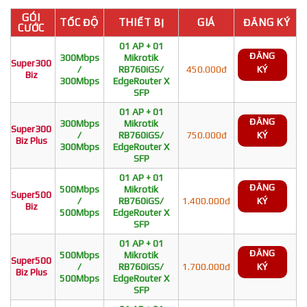
GÓI
TỐC ĐỘ
THIẾT BỊ
GIÁ
ĐĂNG KÝ
CƯỚC
01 AP + 01
ĐĂNG
300Mbps
Mikrotik
Super300
/
RB760iGS/
450.000đ
KÝ
Biz
300Mbps
EdgeRouter X
SFP
01 AP + 01
ĐĂNG
300Mbps
Mikrotik
Super300
/
RB760iGS/
750.000đ
KÝ
Biz Plus
300Mbps
EdgeRouter X
SFP
01 AP + 01
ĐĂNG
500Mbps
Mikrotik
Super500
/
RB760iGS/
1.400.000đ
KÝ
Biz
500Mbps
EdgeRouter X
SFP
01 AP + 01
ĐĂNG
500Mbps
Mikrotik
Super500
/
RB760iGS/
1.700.000đ
KÝ
Biz Plus
500Mbps
EdgeRouter X
SFP