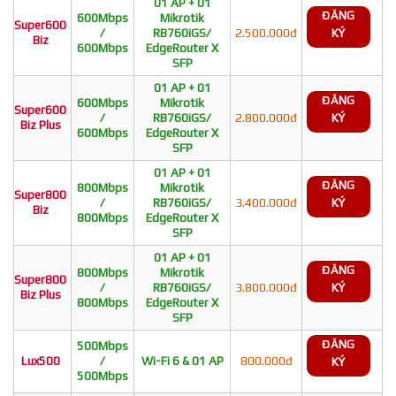
01 AP + 01
ĐĂNG
600Mbps
Mikrotik
Super600
/
RB760iGS/
2.500.000đ
KÝ
Biz
600Mbps
EdgeRouter X
SFP
01 AP + 01
ĐĂNG
600Mbps
Mikrotik
Super600
/
RB760iGS/
2.800.000đ
KÝ
Biz Plus
600Mbps
EdgeRouter X
SFP
01 AP + 01
ĐĂNG
800Mbps
Mikrotik
Super800
/
RB760iGS/
3.400.000đ
KÝ
Biz
800Mbps
EdgeRouter X
SFP
01 AP + 01
ĐĂNG
800Mbps
Mikrotik
Super800
/
RB760iGS/
3.800.000đ
KÝ
Biz Plus
800Mbps
EdgeRouter X
SFP
ĐĂNG
500Mbps
Lux500
/
Wi-Fi 6 & 01 AP
800.000đ
KÝ
500Mbps