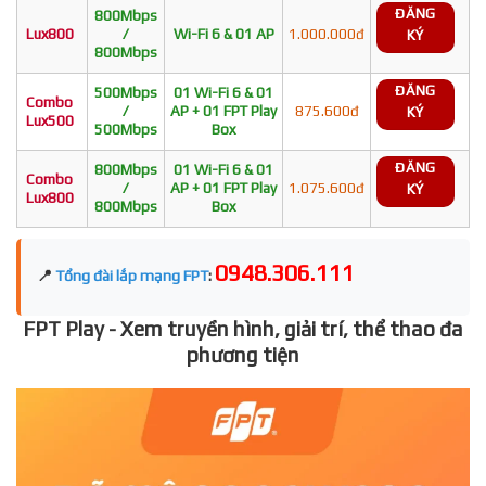
ĐĂNG
800Mbps
Lux800
/
Wi-Fi 6 & 01 AP
1.000.000đ
KÝ
800Mbps
ĐĂNG
500Mbps
01 Wi-Fi 6 & 01
Combo
/
AP + 01 FPT Play
875.600đ
KÝ
Lux500
500Mbps
Box
ĐĂNG
800Mbps
01 Wi-Fi 6 & 01
Combo
/
AP + 01 FPT Play
1.075.600đ
KÝ
Lux800
800Mbps
Box
0948.306.111
📍
Tổng đài lắp mạng FPT
:
FPT Play - Xem truyền hình, giải trí, thể thao đa
phương tiện