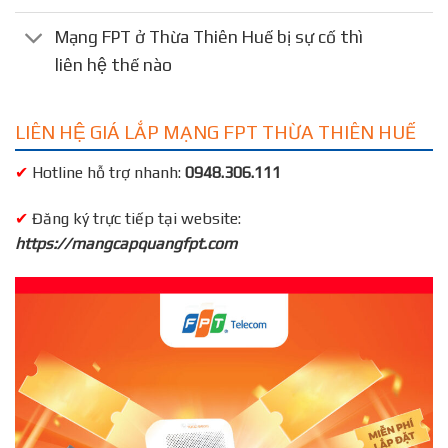
Mạng FPT ở Thừa Thiên Huế bị sự cố thì
liên hệ thế nào
LIÊN HỆ GIÁ LẮP MẠNG FPT THỪA THIÊN HUẾ
✔
Hotline hỗ trợ nhanh:
0948.306.111
✔
Đăng ký trực tiếp tại website:
https://mangcapquangfpt.com