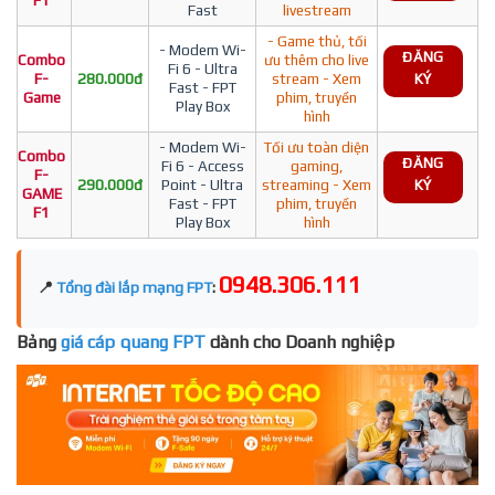
F1
Fast
livestream
- Game thủ, tối
- Modem Wi-
ĐĂNG
Combo
ưu thêm cho live
Fi 6 - Ultra
F-
280.000đ
stream - Xem
KÝ
Fast - FPT
Game
phim, truyền
Play Box
hình
- Modem Wi-
Tối ưu toàn diện
Combo
ĐĂNG
Fi 6 - Access
gaming,
F-
290.000đ
Point - Ultra
streaming - Xem
KÝ
GAME
Fast - FPT
phim, truyền
F1
Play Box
hình
0948.306.111
📍
Tổng đài lắp mạng FPT
:
Bảng
giá cáp quang FPT
dành cho Doanh nghiệp