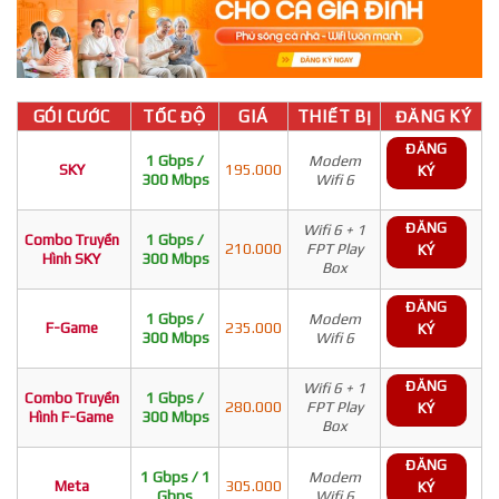
GÓI CƯỚC
TỐC ĐỘ
GIÁ
THIẾT BỊ
ĐĂNG KÝ
ĐĂNG
1 Gbps /
Modem
SKY
195.000
KÝ
300 Mbps
Wifi 6
ĐĂNG
Wifi 6 + 1
Combo Truyền
1 Gbps /
210.000
FPT Play
KÝ
Hình SKY
300 Mbps
Box
ĐĂNG
1 Gbps /
Modem
F-Game
235.000
KÝ
300 Mbps
Wifi 6
ĐĂNG
Wifi 6 + 1
Combo Truyền
1 Gbps /
280.000
FPT Play
KÝ
Hình F-Game
300 Mbps
Box
ĐĂNG
1 Gbps / 1
Modem
Meta
305.000
KÝ
Gbps
Wifi 6