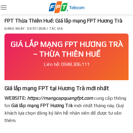
Skip
to
content
FPT Thừa Thiên Huế: Giá lắp mạng FPT Hương Trà
ĐĂNG NGÀY: 03/07/2026 | TÁC GIẢ:
GIÁ LẮP MẠNG FPT HƯƠNG TRÀ
– THỪA THIÊN HUẾ
Liên hệ: 0948.306.111
Giá lắp mạng FPT tại Hương Trà mới nhất
WEBSITE:
https://mangcapquangfpt.com
cung cấp thông
tin
Giá lắp mạng FPT
Hương Trà
mới nhất tháng này. Quý
khách lựa chọn đăng ký liên hệ nhân viên để được tư vấn
thêm.