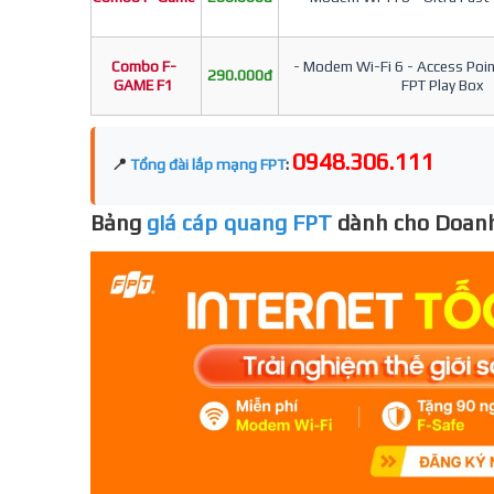
Combo F-
- Modem Wi-Fi 6 - Access Point
290.000đ
GAME F1
FPT Play Box
0948.306.111
📍
Tổng đài lắp mạng FPT
:
Bảng
giá cáp quang FPT
dành cho Doanh