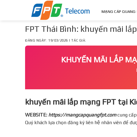
Skip
to
MẠNG CÁP QUANG 
content
FPT Thái Bình: khuyến mãi lă
ĐĂNG NGÀY: 19/03/2026 | TÁC GIẢ:
KHUYẾN MÃI LẮP M
khuyến mãi lắp mạng FPT tại 
WEBSITE:
https://mangcapquangfpt.com
cung cấp
Quý khách lựa chọn đăng ký liên hệ nhân viên để đư