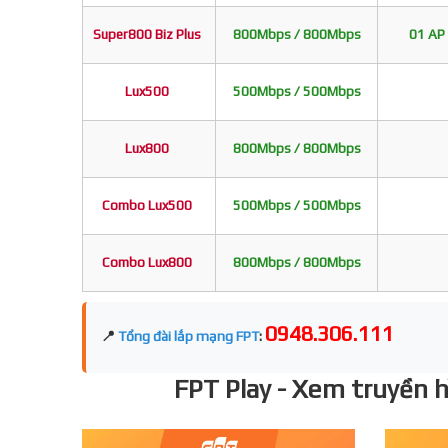
Super800 Biz Plus
800Mbps / 800Mbps
01 AP 
Lux500
500Mbps / 500Mbps
Lux800
800Mbps / 800Mbps
Combo Lux500
500Mbps / 500Mbps
Combo Lux800
800Mbps / 800Mbps
0948.306.111
📍
Tổng đài lắp mạng FPT
:
FPT Play - Xem truyền hì