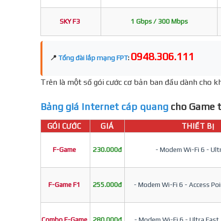
SKY F3
1 Gbps / 300 Mbps
0948.306.111
📍
Tổng đài lắp mạng FPT
:
Trên là một số gói cước cơ bản ban đầu dành cho kh
Bảng giá Internet cáp quang
cho Game t
GÓI CƯỚC
GIÁ
THIẾT BỊ
F-Game
230.000đ
- Modem Wi-Fi 6 - Ult
F-Game F1
255.000đ
- Modem Wi-Fi 6 - Access Poin
Combo F-Game
280.000đ
- Modem Wi-Fi 6 - Ultra Fast 