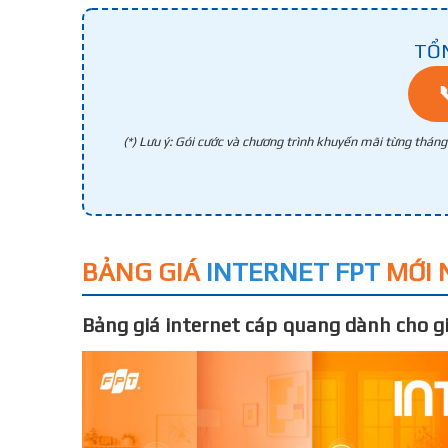
TỔ
(*) Lưu ý: Gói cước và chương trình khuyến mãi từng thán
BẢNG GIÁ
INTERNET FPT
MỚI 
Bảng giá internet cáp quang dành cho gi