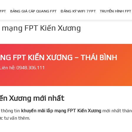
FPT
BẢNG GIÁ CÁP QUANG FPT
ĐĂNG KÝ WIFI 7 FPT
TRUYỀN HÌNH FPT
́p mạng FPT Kiến Xương
ẠNG FPT KIẾN XƯƠNG – THÁI BÌNH
Liên hệ: 0948.306.111
Kiến Xương mới nhất
 thông tin
khuyến mãi lắp mạng FPT
Kiến Xương
mới nhất thán
ợc tư vấn thêm.