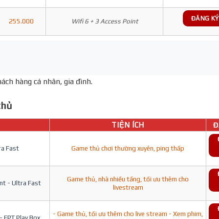
ĐĂNG KÝ
255.000
Wifi 6 + 3 Access Point
ách hàng cá nhân, gia đình.
hủ
TIỆN ÍCH
Đ
ra Fast
Game thủ chơi thường xuyên, ping thấp
Game thủ, nhà nhiều tầng, tối ưu thêm cho
t - Ultra Fast
livestream
- Game thủ, tối ưu thêm cho live stream - Xem phim,
- FPT Play Box