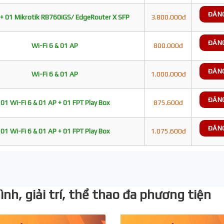
ĐĂN
+ 01 Mikrotik RB760iGS/ EdgeRouter X SFP
3.800.000đ
ĐĂN
Wi-Fi 6 & 01 AP
800.000đ
ĐĂN
Wi-Fi 6 & 01 AP
1.000.000đ
ĐĂN
01 Wi-Fi 6 & 01 AP + 01 FPT Play Box
875.600đ
ĐĂN
01 Wi-Fi 6 & 01 AP + 01 FPT Play Box
1.075.600đ
nh, giải trí, thể thao đa phương tiện