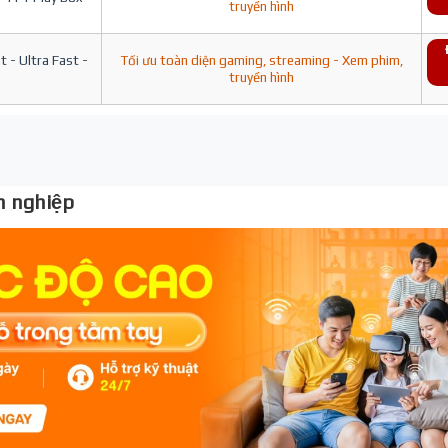
truyền hình
 - Ultra Fast -
Tối ưu toàn diện gaming, streaming - Xem phim,
truyền hình
 nghiệp