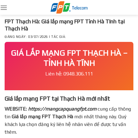
Skip
to
content
FPT Thạch Hà: Giá lắp mạng FPT Tỉnh Hà Tĩnh tại
Thạch Hà
ĐĂNG NGÀY: 03/07/2026 | TÁC GIẢ:
GIÁ LẮP MẠNG FPT THẠCH HÀ –
TỈNH HÀ TĨNH
Liên hệ: 0948.306.111
Giá lắp mạng FPT tại Thạch Hà mới nhất
WEBSITE:
https://mangcapquangfpt.com
cung cấp thông
tin
Giá lắp mạng FPT
Thạch Hà
mới nhất tháng này. Quý
khách lựa chọn đăng ký liên hệ nhân viên để được tư vấn
thêm.