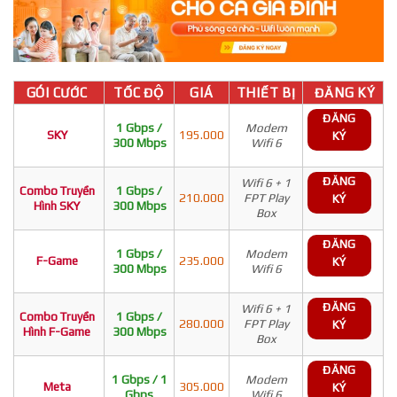
GÓI CƯỚC
TỐC ĐỘ
GIÁ
THIẾT BỊ
ĐĂNG KÝ
ĐĂNG
1 Gbps /
Modem
SKY
195.000
KÝ
300 Mbps
Wifi 6
ĐĂNG
Wifi 6 + 1
Combo Truyền
1 Gbps /
210.000
FPT Play
KÝ
Hình SKY
300 Mbps
Box
ĐĂNG
1 Gbps /
Modem
F-Game
235.000
KÝ
300 Mbps
Wifi 6
ĐĂNG
Wifi 6 + 1
Combo Truyền
1 Gbps /
280.000
FPT Play
KÝ
Hình F-Game
300 Mbps
Box
ĐĂNG
1 Gbps / 1
Modem
Meta
305.000
KÝ
Gbps
Wifi 6