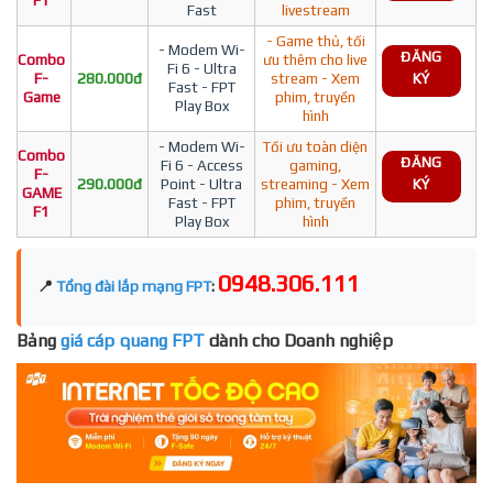
F1
Fast
livestream
- Game thủ, tối
- Modem Wi-
ĐĂNG
Combo
ưu thêm cho live
Fi 6 - Ultra
F-
280.000đ
stream - Xem
KÝ
Fast - FPT
Game
phim, truyền
Play Box
hình
- Modem Wi-
Tối ưu toàn diện
Combo
ĐĂNG
Fi 6 - Access
gaming,
F-
290.000đ
Point - Ultra
streaming - Xem
KÝ
GAME
Fast - FPT
phim, truyền
F1
Play Box
hình
0948.306.111
📍
Tổng đài lắp mạng FPT
:
Bảng
giá cáp quang FPT
dành cho Doanh nghiệp