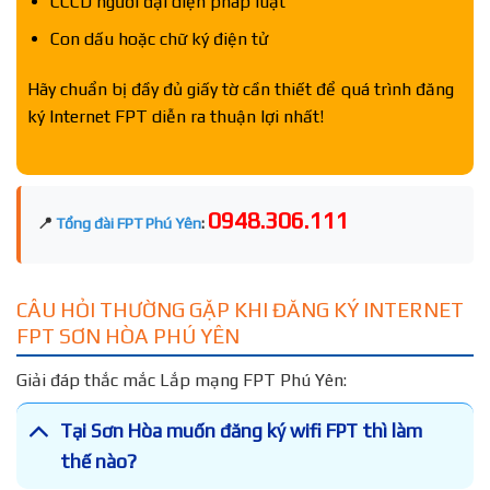
CCCD người đại diện pháp luật
Con dấu hoặc chữ ký điện tử
Hãy chuẩn bị đầy đủ giấy tờ cần thiết để quá trình đăng
ký Internet FPT diễn ra thuận lợi nhất!
0948.306.111
📍
Tổng đài FPT Phú Yên
:
CÂU HỎI THƯỜNG GẶP KHI ĐĂNG KÝ INTERNET
FPT SƠN HÒA PHÚ YÊN
Giải đáp thắc mắc Lắp mạng FPT Phú Yên:
Tại Sơn Hòa muốn đăng ký wifi FPT thì làm
thế nào?