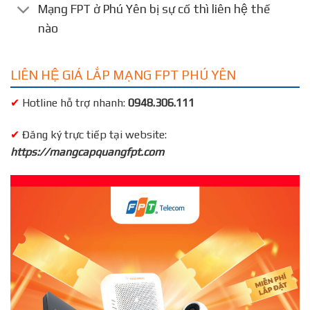
Mạng FPT ở Phú Yên bị sự cố thì liên hệ thế
nào
LIÊN HỆ GIÁ LẮP MẠNG FPT PHÚ YÊN
✔
Hotline hỗ trợ nhanh:
0948.306.111
✔
Đăng ký trực tiếp tại website:
https://mangcapquangfpt.com