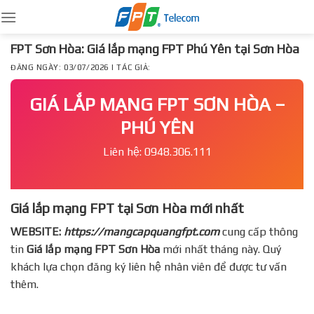
Skip
to
content
FPT Sơn Hòa: Giá lắp mạng FPT Phú Yên tại Sơn Hòa
ĐĂNG NGÀY: 03/07/2026 | TÁC GIẢ:
GIÁ LẮP MẠNG FPT SƠN HÒA –
PHÚ YÊN
Liên hệ: 0948.306.111
Giá lắp mạng FPT tại Sơn Hòa mới nhất
WEBSITE:
https://mangcapquangfpt.com
cung cấp thông
tin
Giá lắp mạng FPT
Sơn Hòa
mới nhất tháng này. Quý
khách lựa chọn đăng ký liên hệ nhân viên để được tư vấn
thêm.