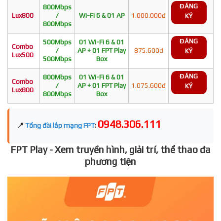
ĐĂNG
800Mbps
Lux800
/
Wi-Fi 6 & 01 AP
1.000.000đ
KÝ
800Mbps
ĐĂNG
500Mbps
01 Wi-Fi 6 & 01
Combo
/
AP + 01 FPT Play
875.600đ
KÝ
Lux500
500Mbps
Box
ĐĂNG
800Mbps
01 Wi-Fi 6 & 01
Combo
/
AP + 01 FPT Play
1.075.600đ
KÝ
Lux800
800Mbps
Box
0948.306.111
📍
Tổng đài lắp mạng FPT
:
FPT Play - Xem truyền hình, giải trí, thể thao đa
phương tiện