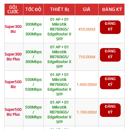
GÓI
TỐC ĐỘ
THIẾT BỊ
GIÁ
ĐĂNG KÝ
CƯỚC
01 AP + 01
ĐĂNG
300Mbps
Mikrotik
Super300
/
RB760iGS/
450.000đ
KÝ
Biz
300Mbps
EdgeRouter X
SFP
01 AP + 01
ĐĂNG
300Mbps
Mikrotik
Super300
/
RB760iGS/
750.000đ
KÝ
Biz Plus
300Mbps
EdgeRouter X
SFP
01 AP + 01
ĐĂNG
500Mbps
Mikrotik
Super500
/
RB760iGS/
1.400.000đ
KÝ
Biz
500Mbps
EdgeRouter X
SFP
01 AP + 01
ĐĂNG
500Mbps
Mikrotik
Super500
/
RB760iGS/
1.700.000đ
KÝ
Biz Plus
500Mbps
EdgeRouter X
SFP