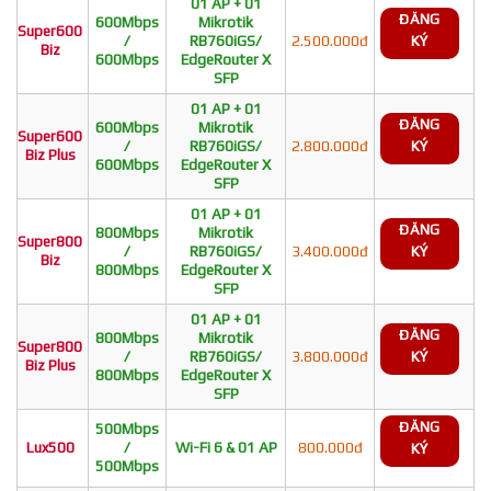
01 AP + 01
ĐĂNG
600Mbps
Mikrotik
Super600
/
RB760iGS/
2.500.000đ
KÝ
Biz
600Mbps
EdgeRouter X
SFP
01 AP + 01
ĐĂNG
600Mbps
Mikrotik
Super600
/
RB760iGS/
2.800.000đ
KÝ
Biz Plus
600Mbps
EdgeRouter X
SFP
01 AP + 01
ĐĂNG
800Mbps
Mikrotik
Super800
/
RB760iGS/
3.400.000đ
KÝ
Biz
800Mbps
EdgeRouter X
SFP
01 AP + 01
ĐĂNG
800Mbps
Mikrotik
Super800
/
RB760iGS/
3.800.000đ
KÝ
Biz Plus
800Mbps
EdgeRouter X
SFP
ĐĂNG
500Mbps
Lux500
/
Wi-Fi 6 & 01 AP
800.000đ
KÝ
500Mbps