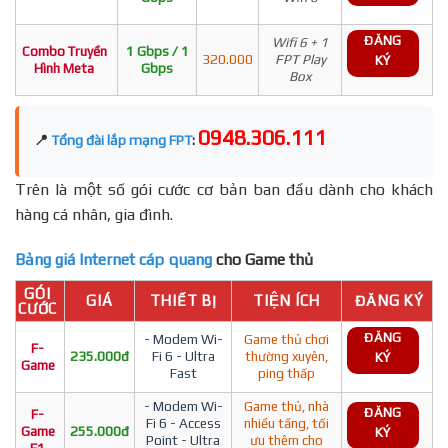
ĐĂNG
Wifi 6 + 1
Combo Truyền
1 Gbps / 1
320.000
FPT Play
KÝ
Hình Meta
Gbps
Box
0948.306.111
📍
Tổng đài lắp mạng FPT
:
Trên là một số gói cước cơ bản ban đầu dành cho khách
hàng cá nhân, gia đình.
Bảng giá Internet cáp quang
cho Game thủ
GÓI
GIÁ
THIẾT BỊ
TIỆN ÍCH
ĐĂNG KÝ
CƯỚC
ĐĂNG
- Modem Wi-
Game thủ chơi
F-
235.000đ
Fi 6 - Ultra
thường xuyên,
KÝ
Game
Fast
ping thấp
- Modem Wi-
Game thủ, nhà
ĐĂNG
F-
Fi 6 - Access
nhiều tầng, tối
Game
255.000đ
KÝ
Point - Ultra
ưu thêm cho