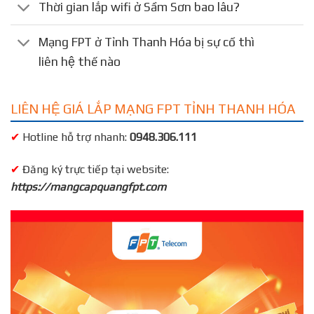
Thời gian lắp wifi ở Sầm Sơn bao lâu?
Mạng FPT ở Tỉnh Thanh Hóa bị sự cố thì
liên hệ thế nào
LIÊN HỆ GIÁ LẮP MẠNG FPT TỈNH THANH HÓA
✔
Hotline hỗ trợ nhanh:
0948.306.111
✔
Đăng ký trực tiếp tại website:
https://mangcapquangfpt.com