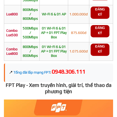
ĐĂNG
800Mbps
Lux800
/
Wi-Fi 6 & 01 AP
1.000.000đ
KÝ
800Mbps
ĐĂNG
500Mbps
01 Wi-Fi 6 & 01
Combo
/
AP + 01 FPT Play
875.600đ
KÝ
Lux500
500Mbps
Box
ĐĂNG
800Mbps
01 Wi-Fi 6 & 01
Combo
/
AP + 01 FPT Play
1.075.600đ
KÝ
Lux800
800Mbps
Box
0948.306.111
📍
Tổng đài lắp mạng FPT
:
FPT Play - Xem truyền hình, giải trí, thể thao đa
phương tiện