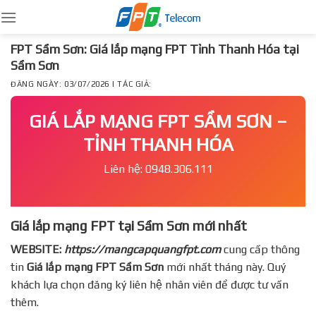
Skip
to
content
FPT Sầm Sơn: Giá lắp mạng FPT Tỉnh Thanh Hóa tại
Sầm Sơn
ĐĂNG NGÀY: 03/07/2026 | TÁC GIẢ:
GIÁ LẮP MẠNG FPT SẦM SƠN –
TỈNH THANH HÓA
Liên hệ: 0948.306.111
Giá lắp mạng FPT tại Sầm Sơn mới nhất
WEBSITE:
https://mangcapquangfpt.com
cung cấp thông
tin
Giá lắp mạng FPT
Sầm Sơn
mới nhất tháng này. Quý
khách lựa chọn đăng ký liên hệ nhân viên để được tư vấn
thêm.