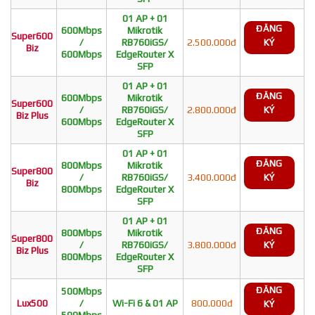
01 AP + 01
ĐĂNG
600Mbps
Mikrotik
Super600
/
RB760iGS/
2.500.000đ
KÝ
Biz
600Mbps
EdgeRouter X
SFP
01 AP + 01
ĐĂNG
600Mbps
Mikrotik
Super600
/
RB760iGS/
2.800.000đ
KÝ
Biz Plus
600Mbps
EdgeRouter X
SFP
01 AP + 01
ĐĂNG
800Mbps
Mikrotik
Super800
/
RB760iGS/
3.400.000đ
KÝ
Biz
800Mbps
EdgeRouter X
SFP
01 AP + 01
ĐĂNG
800Mbps
Mikrotik
Super800
/
RB760iGS/
3.800.000đ
KÝ
Biz Plus
800Mbps
EdgeRouter X
SFP
ĐĂNG
500Mbps
Lux500
/
Wi-Fi 6 & 01 AP
800.000đ
KÝ
500Mbps