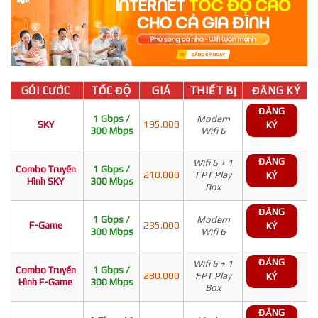
GÓI CƯỚC
TỐC ĐỘ
GIÁ
THIẾT BỊ
ĐĂNG KÝ
ĐĂNG
1 Gbps /
Modem
SKY
195.000
KÝ
300 Mbps
Wifi 6
ĐĂNG
Wifi 6 + 1
Combo Truyền
1 Gbps /
210.000
FPT Play
KÝ
Hình SKY
300 Mbps
Box
ĐĂNG
1 Gbps /
Modem
F-Game
235.000
KÝ
300 Mbps
Wifi 6
ĐĂNG
Wifi 6 + 1
Combo Truyền
1 Gbps /
280.000
FPT Play
KÝ
Hình F-Game
300 Mbps
Box
ĐĂNG