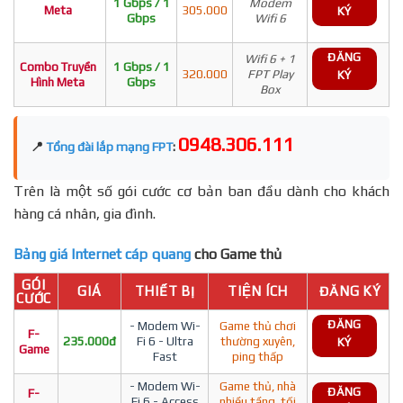
1 Gbps / 1
Modem
Meta
305.000
KÝ
Gbps
Wifi 6
ĐĂNG
Wifi 6 + 1
Combo Truyền
1 Gbps / 1
320.000
FPT Play
KÝ
Hình Meta
Gbps
Box
0948.306.111
📍
Tổng đài lắp mạng FPT
:
Trên là một số gói cước cơ bản ban đầu dành cho khách
hàng cá nhân, gia đình.
Bảng giá Internet cáp quang
cho Game thủ
GÓI
GIÁ
THIẾT BỊ
TIỆN ÍCH
ĐĂNG KÝ
CƯỚC
ĐĂNG
- Modem Wi-
Game thủ chơi
F-
235.000đ
Fi 6 - Ultra
thường xuyên,
KÝ
Game
Fast
ping thấp
- Modem Wi-
Game thủ, nhà
ĐĂNG
F-
Fi 6 - Access
nhiều tầng, tối