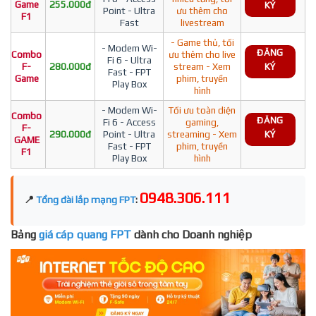
Game
255.000đ
KÝ
Point - Ultra
ưu thêm cho
F1
Fast
livestream
- Game thủ, tối
- Modem Wi-
ĐĂNG
Combo
ưu thêm cho live
Fi 6 - Ultra
F-
280.000đ
stream - Xem
KÝ
Fast - FPT
Game
phim, truyền
Play Box
hình
- Modem Wi-
Tối ưu toàn diện
Combo
ĐĂNG
Fi 6 - Access
gaming,
F-
290.000đ
Point - Ultra
streaming - Xem
KÝ
GAME
Fast - FPT
phim, truyền
F1
Play Box
hình
0948.306.111
📍
Tổng đài lắp mạng FPT
:
Bảng
giá cáp quang FPT
dành cho Doanh nghiệp