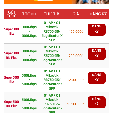
GÓI
TỐC ĐỘ
THIẾT BỊ
GIÁ
ĐĂNG KÝ
CƯỚC
01 AP + 01
ĐĂNG
300Mbps
Mikrotik
Super300
/
RB760iGS/
450.000đ
KÝ
Biz
300Mbps
EdgeRouter X
SFP
01 AP + 01
ĐĂNG
300Mbps
Mikrotik
Super300
/
RB760iGS/
750.000đ
KÝ
Biz Plus
300Mbps
EdgeRouter X
SFP
01 AP + 01
ĐĂNG
500Mbps
Mikrotik
Super500
/
RB760iGS/
1.400.000đ
KÝ
Biz
500Mbps
EdgeRouter X
SFP
01 AP + 01
ĐĂNG
500Mbps
Mikrotik
Super500
/
RB760iGS/
1.700.000đ
KÝ
Biz Plus
500Mbps
EdgeRouter X
SFP