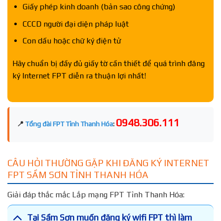
Giấy phép kinh doanh (bản sao công chứng)
CCCD người đại diện pháp luật
Con dấu hoặc chữ ký điện tử
Hãy chuẩn bị đầy đủ giấy tờ cần thiết để quá trình đăng
ký Internet FPT diễn ra thuận lợi nhất!
0948.306.111
📍
Tổng đài FPT Tỉnh Thanh Hóa
:
CÂU HỎI THƯỜNG GẶP KHI ĐĂNG KÝ INTERNET
FPT SẦM SƠN TỈNH THANH HÓA
Giải đáp thắc mắc Lắp mạng FPT Tỉnh Thanh Hóa:
Tại Sầm Sơn muốn đăng ký wifi FPT thì làm