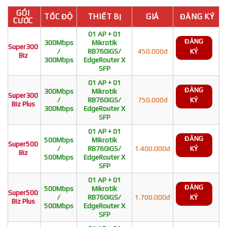
GÓI
TỐC ĐỘ
THIẾT BỊ
GIÁ
ĐĂNG KÝ
CƯỚC
01 AP + 01
ĐĂNG
300Mbps
Mikrotik
Super300
/
RB760iGS/
450.000đ
KÝ
Biz
300Mbps
EdgeRouter X
SFP
01 AP + 01
ĐĂNG
300Mbps
Mikrotik
Super300
/
RB760iGS/
750.000đ
KÝ
Biz Plus
300Mbps
EdgeRouter X
SFP
01 AP + 01
ĐĂNG
500Mbps
Mikrotik
Super500
/
RB760iGS/
1.400.000đ
KÝ
Biz
500Mbps
EdgeRouter X
SFP
01 AP + 01
ĐĂNG
500Mbps
Mikrotik
Super500
/
RB760iGS/
1.700.000đ
KÝ
Biz Plus
500Mbps
EdgeRouter X
SFP