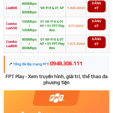
ĐĂNG
800Mbps
Lux800
/
Wi-Fi 6 & 01 AP
1.000.000đ
KÝ
800Mbps
ĐĂNG
500Mbps
01 Wi-Fi 6 & 01
Combo
/
AP + 01 FPT Play
875.600đ
KÝ
Lux500
500Mbps
Box
ĐĂNG
800Mbps
01 Wi-Fi 6 & 01
Combo
/
AP + 01 FPT Play
1.075.600đ
KÝ
Lux800
800Mbps
Box
0948.306.111
📍
Tổng đài lắp mạng FPT
:
FPT Play - Xem truyền hình, giải trí, thể thao đa
phương tiện