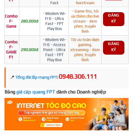
F1
Fast
livestream
- Game thủ, tối
- Modem Wi-
ĐĂNG
Combo
ưu thêm cho live
Fi 6 - Ultra
F-
280.000đ
stream - Xem
KÝ
Fast - FPT
Game
phim, truyền
Play Box
hình
- Modem Wi-
Tối ưu toàn diện
Combo
ĐĂNG
Fi 6 - Access
gaming,
F-
290.000đ
Point - Ultra
streaming - Xem
KÝ
GAME
Fast - FPT
phim, truyền
F1
Play Box
hình
0948.306.111
📍
Tổng đài lắp mạng FPT
:
Bảng
giá cáp quang FPT
dành cho Doanh nghiệp