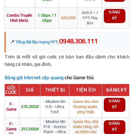
ĐĂNG
Wifi 6 + 1
Combo Truyền
1 Gbps / 1
320.000
FPT Play
KÝ
Hình Meta
Gbps
Box
0948.306.111
📍
Tổng đài lắp mạng FPT
:
Trên là một số gói cước cơ bản ban đầu dành cho khách
hàng cá nhân, gia đình.
Bảng giá Internet cáp quang
cho Game thủ
GÓI
GIÁ
THIẾT BỊ
TIỆN ÍCH
ĐĂNG KÝ
CƯỚC
ĐĂNG
- Modem Wi-
Game thủ chơi
F-
235.000đ
Fi 6 - Ultra
thường xuyên,
KÝ
Game
Fast
ping thấp
- Modem Wi-
Game thủ, nhà
ĐĂNG
F-
Fi 6 - Access
nhiều tầng, tối
Game
255.000đ
KÝ
Point - Ultra
ưu thêm cho