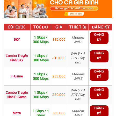
GÓI CƯỚC
TỐC ĐỘ
GIÁ
THIẾT BỊ
ĐĂNG KÝ
ĐĂNG
1 Gbps /
Modem
SKY
195.000
KÝ
300 Mbps
Wifi 6
ĐĂNG
Wifi 6 + 1
Combo Truyền
1 Gbps /
210.000
FPT Play
KÝ
Hình SKY
300 Mbps
Box
ĐĂNG
1 Gbps /
Modem
F-Game
235.000
KÝ
300 Mbps
Wifi 6
ĐĂNG
Wifi 6 + 1
Combo Truyền
1 Gbps /
280.000
FPT Play
KÝ
Hình F-Game
300 Mbps
Box
ĐĂNG
1 Gbps / 1
Modem
Meta
305.000
KÝ
Gbps
Wifi 6