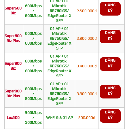
01 AP + 01
ĐĂNG
600Mbps
Mikrotik
Super600
/
RB760iGS/
2.500.000đ
KÝ
Biz
600Mbps
EdgeRouter X
SFP
01 AP + 01
ĐĂNG
600Mbps
Mikrotik
Super600
/
RB760iGS/
2.800.000đ
KÝ
Biz Plus
600Mbps
EdgeRouter X
SFP
01 AP + 01
ĐĂNG
800Mbps
Mikrotik
Super800
/
RB760iGS/
3.400.000đ
KÝ
Biz
800Mbps
EdgeRouter X
SFP
01 AP + 01
ĐĂNG
800Mbps
Mikrotik
Super800
/
RB760iGS/
3.800.000đ
KÝ
Biz Plus
800Mbps
EdgeRouter X
SFP
ĐĂNG
500Mbps
Lux500
/
Wi-Fi 6 & 01 AP
800.000đ
KÝ
500Mbps