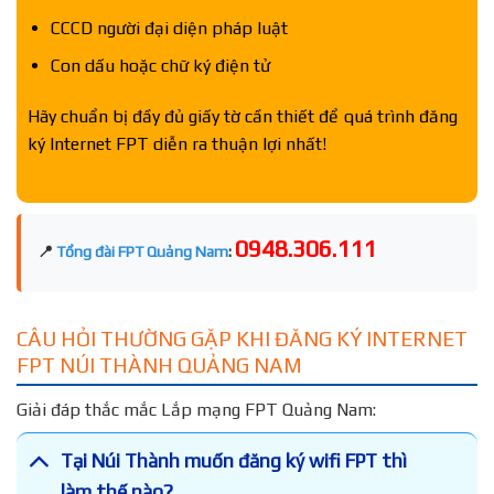
CCCD người đại diện pháp luật
Con dấu hoặc chữ ký điện tử
Hãy chuẩn bị đầy đủ giấy tờ cần thiết để quá trình đăng
ký Internet FPT diễn ra thuận lợi nhất!
0948.306.111
📍
Tổng đài FPT Quảng Nam
:
CÂU HỎI THƯỜNG GẶP KHI ĐĂNG KÝ INTERNET
FPT NÚI THÀNH QUẢNG NAM
Giải đáp thắc mắc Lắp mạng FPT Quảng Nam:
Tại Núi Thành muốn đăng ký wifi FPT thì
làm thế nào?