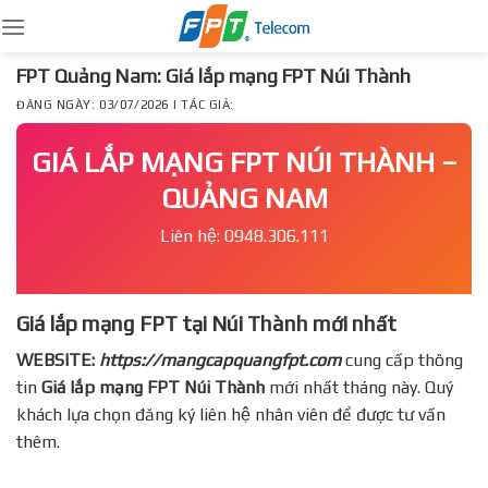
Skip
to
content
FPT Quảng Nam: Giá lắp mạng FPT Núi Thành
ĐĂNG NGÀY: 03/07/2026 | TÁC GIẢ:
GIÁ LẮP MẠNG FPT NÚI THÀNH –
QUẢNG NAM
Liên hệ: 0948.306.111
Giá lắp mạng FPT tại Núi Thành mới nhất
WEBSITE:
https://mangcapquangfpt.com
cung cấp thông
tin
Giá lắp mạng FPT
Núi Thành
mới nhất tháng này. Quý
khách lựa chọn đăng ký liên hệ nhân viên để được tư vấn
thêm.