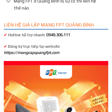
Mạng FPT ở Quảng Bình bị sự cố thì liên hệ
thế nào
LIÊN HỆ GIÁ LẮP MẠNG FPT QUẢNG BÌNH
✔
Hotline hỗ trợ nhanh:
0948.306.111
✔
Đăng ký trực tiếp tại website:
https://mangcapquangfpt.com