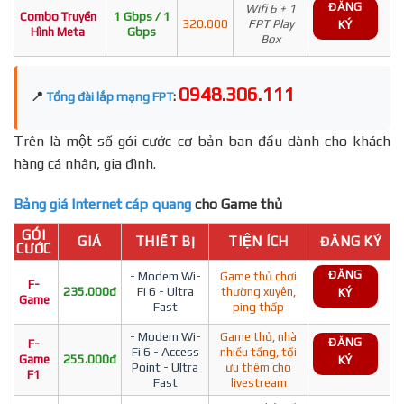
ĐĂNG
Wifi 6 + 1
Combo Truyền
1 Gbps / 1
320.000
FPT Play
KÝ
Hình Meta
Gbps
Box
0948.306.111
📍
Tổng đài lắp mạng FPT
:
Trên là một số gói cước cơ bản ban đầu dành cho khách
hàng cá nhân, gia đình.
Bảng giá Internet cáp quang
cho Game thủ
GÓI
GIÁ
THIẾT BỊ
TIỆN ÍCH
ĐĂNG KÝ
CƯỚC
ĐĂNG
- Modem Wi-
Game thủ chơi
F-
235.000đ
Fi 6 - Ultra
thường xuyên,
KÝ
Game
Fast
ping thấp
- Modem Wi-
Game thủ, nhà
ĐĂNG
F-
Fi 6 - Access
nhiều tầng, tối
Game
255.000đ
KÝ
Point - Ultra
ưu thêm cho
F1
Fast
livestream