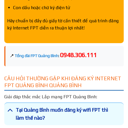
Con dấu hoặc chữ ký điện tử
Hãy chuẩn bị đầy đủ giấy tờ cần thiết để quá trình đăng
ký Internet FPT diễn ra thuận lợi nhất!
0948.306.111
📍
Tổng đài FPT Quảng Bình
:
CÂU HỎI THƯỜNG GẶP KHI ĐĂNG KÝ INTERNET
FPT QUẢNG BÌNH QUẢNG BÌNH
Giải đáp thắc mắc Lắp mạng FPT Quảng Bình:
Tại Quảng Bình muốn đăng ký wifi FPT thì
làm thế nào?