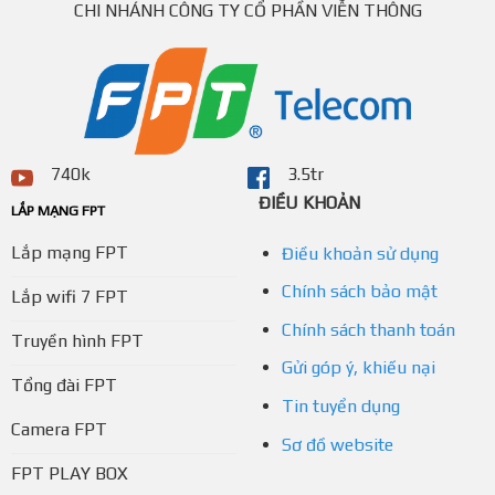
CHI NHÁNH CÔNG TY CỔ PHẦN VIỄN THÔNG
740k
3.5tr
ĐIỀU KHOẢN
LẮP MẠNG FPT
Lắp mạng FPT
Điều khoản sử dụng
Chính sách bảo mật
Lắp wifi 7 FPT
Chính sách thanh toán
Truyền hình FPT
Gửi góp ý, khiếu nại
Tổng đài FPT
Tin tuyển dụng
Camera FPT
Sơ đồ website
FPT PLAY BOX