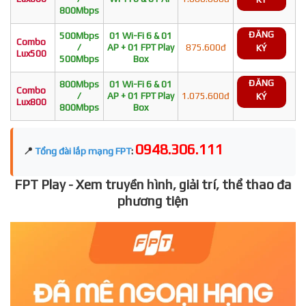
800Mbps
ĐĂNG
500Mbps
01 Wi-Fi 6 & 01
Combo
/
AP + 01 FPT Play
875.600đ
KÝ
Lux500
500Mbps
Box
ĐĂNG
800Mbps
01 Wi-Fi 6 & 01
Combo
/
AP + 01 FPT Play
1.075.600đ
KÝ
Lux800
800Mbps
Box
0948.306.111
📍
Tổng đài lắp mạng FPT
:
FPT Play - Xem truyền hình, giải trí, thể thao đa
phương tiện