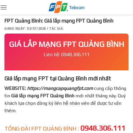
Skip
to
content
FPT Quảng Bình: Giá lắp mạng FPT Quảng Bình
ĐĂNG NGÀY: 03/07/2026 | TÁC GIẢ:
GIÁ LẮP MẠNG FPT QUẢNG BÌNH
Liên hệ: 0948.306.111
Giá lắp mạng FPT tại Quảng Bình mới nhất
WEBSITE:
https://mangcapquangfpt.com
cung cấp thông
tin
Giá lắp mạng FPT
Quảng Bình
mới nhất tháng này. Quý
khách lựa chọn đăng ký liên hệ nhân viên để được tư vấn
thêm.
0948.306.111
TỔNG ĐÀI FPT QUẢNG BÌNH :