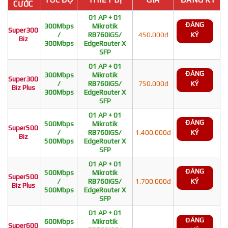
CƯỚC
01 AP + 01
ĐĂNG
300Mbps
Mikrotik
Super300
/
RB760iGS/
450.000đ
KÝ
Biz
300Mbps
EdgeRouter X
SFP
01 AP + 01
ĐĂNG
300Mbps
Mikrotik
Super300
/
RB760iGS/
750.000đ
KÝ
Biz Plus
300Mbps
EdgeRouter X
SFP
01 AP + 01
ĐĂNG
500Mbps
Mikrotik
Super500
/
RB760iGS/
1.400.000đ
KÝ
Biz
500Mbps
EdgeRouter X
SFP
01 AP + 01
ĐĂNG
500Mbps
Mikrotik
Super500
/
RB760iGS/
1.700.000đ
KÝ
Biz Plus
500Mbps
EdgeRouter X
SFP
01 AP + 01
ĐĂNG
600Mbps
Mikrotik
Super600