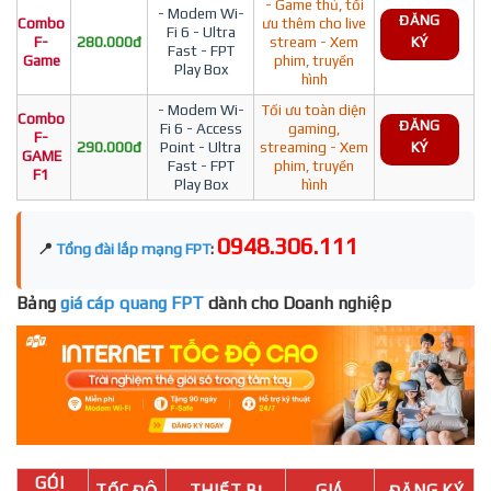
- Game thủ, tối
- Modem Wi-
ĐĂNG
Combo
ưu thêm cho live
Fi 6 - Ultra
F-
280.000đ
stream - Xem
KÝ
Fast - FPT
Game
phim, truyền
Play Box
hình
- Modem Wi-
Tối ưu toàn diện
Combo
ĐĂNG
Fi 6 - Access
gaming,
F-
290.000đ
Point - Ultra
streaming - Xem
KÝ
GAME
Fast - FPT
phim, truyền
F1
Play Box
hình
0948.306.111
📍
Tổng đài lắp mạng FPT
:
Bảng
giá cáp quang FPT
dành cho Doanh nghiệp
GÓI
TỐC ĐỘ
THIẾT BỊ
GIÁ
ĐĂNG KÝ