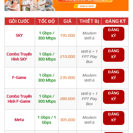
GÓI CƯỚC
TỐC ĐỘ
GIÁ
THIẾT BỊ
ĐĂNG KÝ
ĐĂNG
1 Gbps /
Modem
SKY
195.000
KÝ
300 Mbps
Wifi 6
ĐĂNG
Wifi 6 + 1
Combo Truyền
1 Gbps /
210.000
FPT Play
KÝ
Hình SKY
300 Mbps
Box
ĐĂNG
1 Gbps /
Modem
F-Game
235.000
KÝ
300 Mbps
Wifi 6
ĐĂNG
Wifi 6 + 1
Combo Truyền
1 Gbps /
280.000
FPT Play
KÝ
Hình F-Game
300 Mbps
Box
ĐĂNG
1 Gbps / 1
Modem
Meta
305.000
KÝ
Gbps
Wifi 6