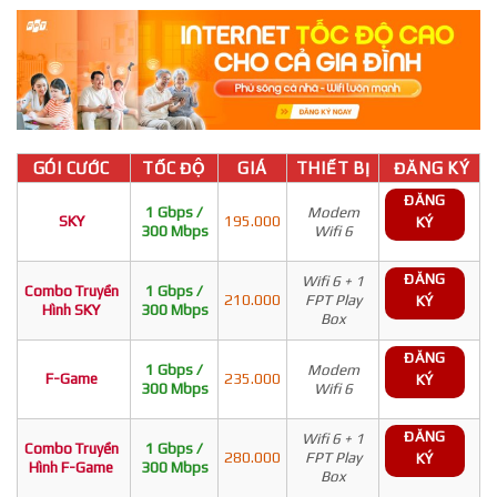
GÓI CƯỚC
TỐC ĐỘ
GIÁ
THIẾT BỊ
ĐĂNG KÝ
ĐĂNG
1 Gbps /
Modem
SKY
195.000
KÝ
300 Mbps
Wifi 6
ĐĂNG
Wifi 6 + 1
Combo Truyền
1 Gbps /
210.000
FPT Play
KÝ
Hình SKY
300 Mbps
Box
ĐĂNG
1 Gbps /
Modem
F-Game
235.000
KÝ
300 Mbps
Wifi 6
ĐĂNG
Wifi 6 + 1
Combo Truyền
1 Gbps /
280.000
FPT Play
KÝ
Hình F-Game
300 Mbps
Box