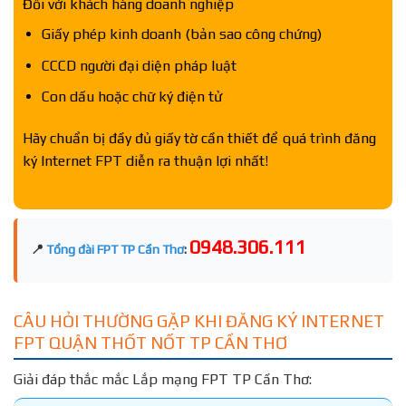
Đối với khách hàng doanh nghiệp
Giấy phép kinh doanh (bản sao công chứng)
CCCD người đại diện pháp luật
Con dấu hoặc chữ ký điện tử
Hãy chuẩn bị đầy đủ giấy tờ cần thiết để quá trình đăng
ký Internet FPT diễn ra thuận lợi nhất!
0948.306.111
📍
Tổng đài FPT TP Cần Thơ
:
CÂU HỎI THƯỜNG GẶP KHI ĐĂNG KÝ INTERNET
FPT QUẬN THỐT NỐT TP CẦN THƠ
Giải đáp thắc mắc Lắp mạng FPT TP Cần Thơ: