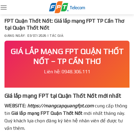
Skip
to
content
FPT Quận Thốt Nốt: Giá lắp mạng FPT TP Cần Thơ
tại Quận Thốt Nốt
ĐĂNG NGÀY: 03/07/2026 | TÁC GIẢ:
GIÁ LẮP MẠNG FPT QUẬN THỐT
NỐT – TP CẦN THƠ
Liên hệ: 0948.306.111
Giá lắp mạng FPT tại Quận Thốt Nốt mới nhất
WEBSITE:
https://mangcapquangfpt.com
cung cấp thông
tin
Giá lắp mạng FPT
Quận Thốt Nốt
mới nhất tháng này.
Quý khách lựa chọn đăng ký liên hệ nhân viên để được tư
vấn thêm.