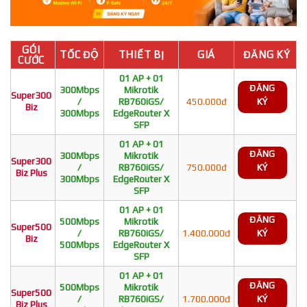
GÓI
TỐC ĐỘ
THIẾT BỊ
GIÁ
ĐĂNG KÝ
CƯỚC
01 AP + 01
ĐĂNG
300Mbps
Mikrotik
Super300
/
RB760iGS/
450.000đ
KÝ
Biz
300Mbps
EdgeRouter X
SFP
01 AP + 01
ĐĂNG
300Mbps
Mikrotik
Super300
/
RB760iGS/
750.000đ
KÝ
Biz Plus
300Mbps
EdgeRouter X
SFP
01 AP + 01
ĐĂNG
500Mbps
Mikrotik
Super500
/
RB760iGS/
1.400.000đ
KÝ
Biz
500Mbps
EdgeRouter X
SFP
01 AP + 01
ĐĂNG
500Mbps
Mikrotik
Super500
/
RB760iGS/
1.700.000đ
KÝ
Biz Plus