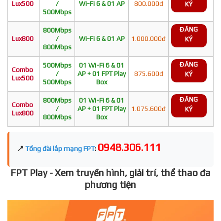
Lux500
/
Wi-Fi 6 & 01 AP
800.000đ
KÝ
500Mbps
ĐĂNG
800Mbps
Lux800
/
Wi-Fi 6 & 01 AP
1.000.000đ
KÝ
800Mbps
ĐĂNG
500Mbps
01 Wi-Fi 6 & 01
Combo
/
AP + 01 FPT Play
875.600đ
KÝ
Lux500
500Mbps
Box
ĐĂNG
800Mbps
01 Wi-Fi 6 & 01
Combo
/
AP + 01 FPT Play
1.075.600đ
KÝ
Lux800
800Mbps
Box
0948.306.111
📍
Tổng đài lắp mạng FPT
:
FPT Play - Xem truyền hình, giải trí, thể thao đa
phương tiện