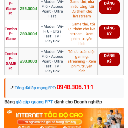
- Modem Wi-
Game thủ, nhà
ĐĂNG
F-
Fi 6 - Access
nhiều tầng, tối
Game
255.000đ
KÝ
Point - Ultra
ưu thêm cho
F1
Fast
livestream
- Game thủ, tối
- Modem Wi-
ĐĂNG
Combo
ưu thêm cho live
Fi 6 - Ultra
F-
280.000đ
stream - Xem
KÝ
Fast - FPT
Game
phim, truyền
Play Box
hình
- Modem Wi-
Tối ưu toàn diện
Combo
ĐĂNG
Fi 6 - Access
gaming,
F-
290.000đ
Point - Ultra
streaming - Xem
KÝ
GAME
Fast - FPT
phim, truyền
F1
Play Box
hình
0948.306.111
📍
Tổng đài lắp mạng FPT
:
Bảng
giá cáp quang FPT
dành cho Doanh nghiệp