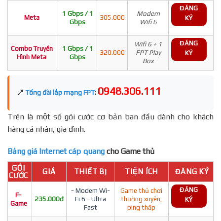
ĐĂNG
1 Gbps / 1
Modem
Meta
305.000
KÝ
Gbps
Wifi 6
ĐĂNG
Wifi 6 + 1
Combo Truyền
1 Gbps / 1
320.000
FPT Play
KÝ
Hình Meta
Gbps
Box
0948.306.111
📍
Tổng đài lắp mạng FPT
:
Trên là một số gói cước cơ bản ban đầu dành cho khách
hàng cá nhân, gia đình.
Bảng giá Internet cáp quang
cho Game thủ
GÓI
GIÁ
THIẾT BỊ
TIỆN ÍCH
ĐĂNG KÝ
CƯỚC
ĐĂNG
- Modem Wi-
Game thủ chơi
F-
235.000đ
Fi 6 - Ultra
thường xuyên,
KÝ
Game
Fast
ping thấp