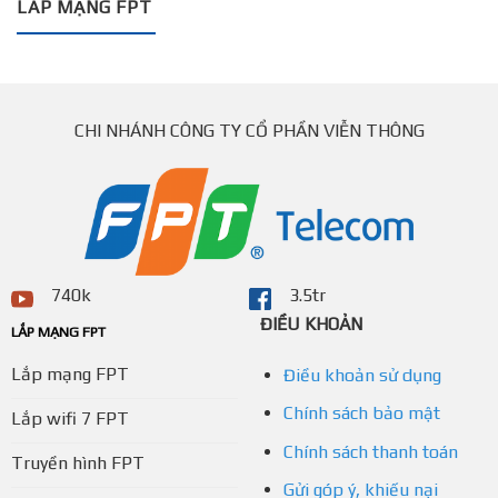
LẮP MẠNG FPT
CHI NHÁNH CÔNG TY CỔ PHẦN VIỄN THÔNG
740k
3.5tr
ĐIỀU KHOẢN
LẮP MẠNG FPT
Lắp mạng FPT
Điều khoản sử dụng
Chính sách bảo mật
Lắp wifi 7 FPT
Chính sách thanh toán
Truyền hình FPT
Gửi góp ý, khiếu nại