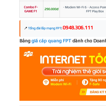
Combo F-
- Modem Wi-Fi 6 - Access Point
290.000đ
GAME F1
FPT Play Box
0948.306.111
📍
Tổng đài lắp mạng FPT
:
Bảng
giá cáp quang FPT
dành cho Doanh