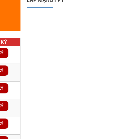
LẮP MẠNG FPT
KÝ
KÝ
KÝ
KÝ
KÝ
KÝ