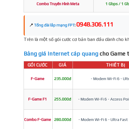
Combo Truyền Hình Meta
1 Gbps / 1 G
0948.306.111
📍
Tổng đài lắp mạng FPT
:
Trên là một số gói cước cơ bản ban đầu dành cho kh
Bảng giá Internet cáp quang
cho Game t
GÓI CƯỚC
GIÁ
THIẾT BỊ
F-Game
235.000đ
- Modem Wi-Fi 6 - Ult
F-Game F1
255.000đ
- Modem Wi-Fi 6 - Access Poin
Combo F-Game
280.000đ
- Modem Wi-Fi 6 - Ultra Fast 