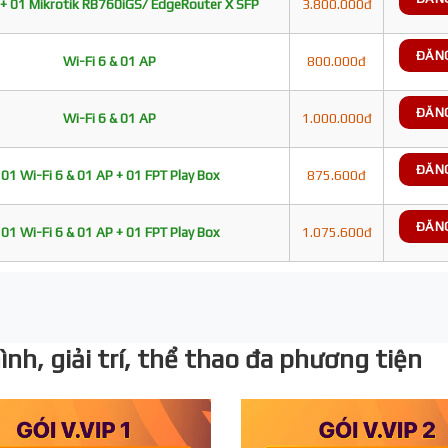
+ 01 Mikrotik RB760iGS/ EdgeRouter X SFP
3.800.000đ
ĐĂN
Wi-Fi 6 & 01 AP
800.000đ
ĐĂN
Wi-Fi 6 & 01 AP
1.000.000đ
ĐĂN
01 Wi-Fi 6 & 01 AP + 01 FPT Play Box
875.600đ
ĐĂN
01 Wi-Fi 6 & 01 AP + 01 FPT Play Box
1.075.600đ
nh, giải trí, thể thao đa phương tiện