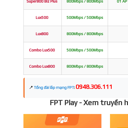
Super800 Biz Plus
800Mbps / 800Mbps
01 AP 
Lux500
500Mbps / 500Mbps
Lux800
800Mbps / 800Mbps
Combo Lux500
500Mbps / 500Mbps
Combo Lux800
800Mbps / 800Mbps
0948.306.111
📍
Tổng đài lắp mạng FPT
:
FPT Play - Xem truyền hì