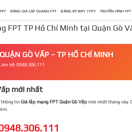
FPT
BẢNG GIÁ CÁP QUANG FPT
ĐĂNG KÝ WIFI 7 FPT
TRUYỀN HÌNH FPT
g FPT TP Hồ Chí Minh tại Quận Gò V
QUẬN GÒ VẤP – TP HỒ CHÍ MINH
Liên hệ: 0948.306.111
ấp mới nhất
 thông tin
Giá lắp mạng FPT
Quận Gò Vấp
mới nhất tháng này. 
thêm.
0948.306.111