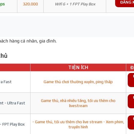
ĐĂNG 
bps
320.000
Wifi 6 + 1 FPT Play Box
ách hàng cá nhân, gia đình.
hủ
TIỆN ÍCH
Đ
ra Fast
Game thủ chơi thường xuyên, ping thấp
Game thủ, nhà nhiều tầng, tối ưu thêm cho
t - Ultra Fast
livestream
- Game thủ, tối ưu thêm cho live stream - Xem phim,
- FPT Play Box
truyền hình