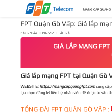
Skip
to
MẠNG CÁP QUANG 
content
FPT Quận Gò Vấp: Giá lắp mạn
ĐĂNG NGÀY: 03/07/2026 | TÁC GIẢ:
GIÁ LẮP MẠNG FPT 
Giá lắp mạng FPT tại Quận Gò V
WEBSITE:
https://mangcapquangfpt.com
cung cấp
lựa chọn đăng ký liên hệ nhân viên để được tư vấn 
TỔNG ĐÀI FPT QUẬN GÒ VẤP :