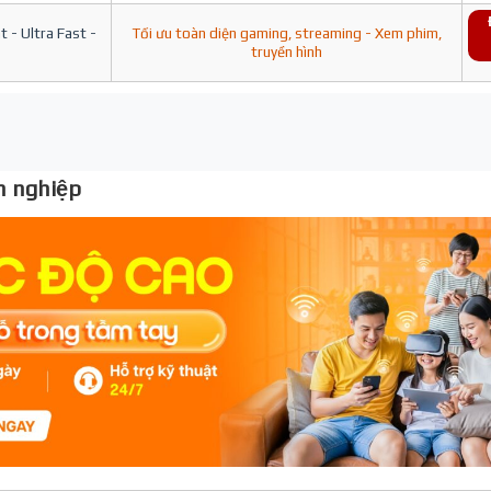
 - Ultra Fast -
Tối ưu toàn diện gaming, streaming - Xem phim,
truyền hình
 nghiệp