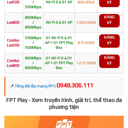
Lux500
/
Wi-Fi 6 & 01 AP
800.000đ
KÝ
500Mbps
ĐĂNG
800Mbps
Lux800
/
Wi-Fi 6 & 01 AP
1.000.000đ
KÝ
800Mbps
ĐĂNG
500Mbps
01 Wi-Fi 6 & 01
Combo
/
AP + 01 FPT Play
875.600đ
KÝ
Lux500
500Mbps
Box
ĐĂNG
800Mbps
01 Wi-Fi 6 & 01
Combo
/
AP + 01 FPT Play
1.075.600đ
KÝ
Lux800
800Mbps
Box
0948.306.111
📍
Tổng đài lắp mạng FPT
:
FPT Play - Xem truyền hình, giải trí, thể thao đa
phương tiện