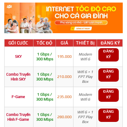
GÓI CƯỚC
TỐC ĐỘ
GIÁ
THIẾT BỊ
ĐĂNG KÝ
ĐĂNG
1 Gbps /
Modem
SKY
195.000
KÝ
300 Mbps
Wifi 6
ĐĂNG
Wifi 6 + 1
Combo Truyền
1 Gbps /
210.000
FPT Play
KÝ
Hình SKY
300 Mbps
Box
ĐĂNG
1 Gbps /
Modem
F-Game
235.000
KÝ
300 Mbps
Wifi 6
ĐĂNG
Wifi 6 + 1
Combo Truyền
1 Gbps /
280.000
FPT Play
KÝ
Hình F-Game
300 Mbps
Box