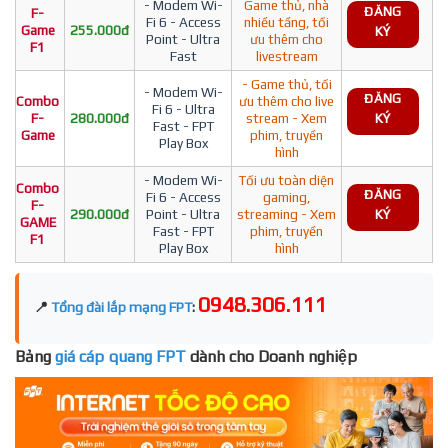
- Modem Wi-
Game thủ, nhà
ĐĂNG
F-
Fi 6 - Access
nhiều tầng, tối
Game
255.000đ
KÝ
Point - Ultra
ưu thêm cho
F1
Fast
livestream
- Game thủ, tối
- Modem Wi-
ĐĂNG
Combo
ưu thêm cho live
Fi 6 - Ultra
F-
280.000đ
stream - Xem
KÝ
Fast - FPT
Game
phim, truyền
Play Box
hình
- Modem Wi-
Tối ưu toàn diện
Combo
ĐĂNG
Fi 6 - Access
gaming,
F-
290.000đ
Point - Ultra
streaming - Xem
KÝ
GAME
Fast - FPT
phim, truyền
F1
Play Box
hình
0948.306.111
📍
Tổng đài lắp mạng FPT
:
Bảng
giá cáp quang FPT
dành cho Doanh nghiệp