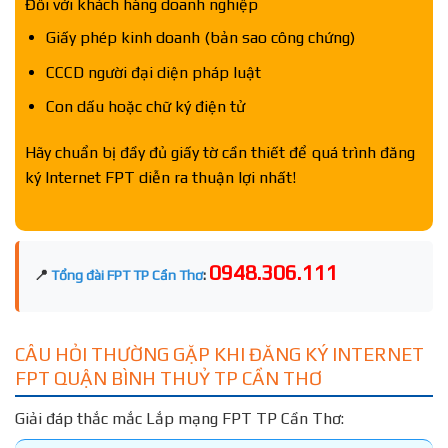
Đối với khách hàng doanh nghiệp
Giấy phép kinh doanh (bản sao công chứng)
CCCD người đại diện pháp luật
Con dấu hoặc chữ ký điện tử
Hãy chuẩn bị đầy đủ giấy tờ cần thiết để quá trình đăng
ký Internet FPT diễn ra thuận lợi nhất!
0948.306.111
📍
Tổng đài FPT TP Cần Thơ
:
CÂU HỎI THƯỜNG GẶP KHI ĐĂNG KÝ INTERNET
FPT QUẬN BÌNH THUỶ TP CẦN THƠ
Giải đáp thắc mắc Lắp mạng FPT TP Cần Thơ: