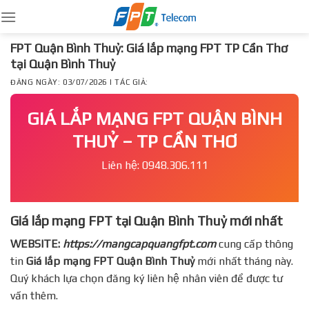
Skip
to
content
FPT Quận Bình Thuỷ: Giá lắp mạng FPT TP Cần Thơ
tại Quận Bình Thuỷ
ĐĂNG NGÀY: 03/07/2026 | TÁC GIẢ:
GIÁ LẮP MẠNG FPT QUẬN BÌNH
THUỶ – TP CẦN THƠ
Liên hệ: 0948.306.111
Giá lắp mạng FPT tại Quận Bình Thuỷ mới nhất
WEBSITE:
https://mangcapquangfpt.com
cung cấp thông
tin
Giá lắp mạng FPT
Quận Bình Thuỷ
mới nhất tháng này.
Quý khách lựa chọn đăng ký liên hệ nhân viên để được tư
vấn thêm.