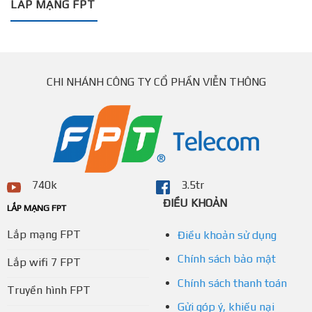
LẮP MẠNG FPT
CHI NHÁNH CÔNG TY CỔ PHẦN VIỄN THÔNG
740k
3.5tr
ĐIỀU KHOẢN
LẮP MẠNG FPT
Lắp mạng FPT
Điều khoản sử dụng
Chính sách bảo mật
Lắp wifi 7 FPT
Chính sách thanh toán
Truyền hình FPT
Gửi góp ý, khiếu nại