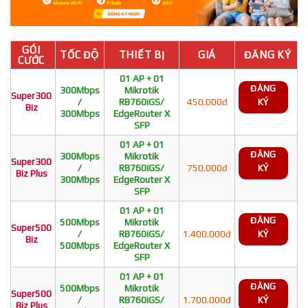
GÓI
TỐC ĐỘ
THIẾT BỊ
GIÁ
ĐĂNG KÝ
CƯỚC
01 AP + 01
ĐĂNG
300Mbps
Mikrotik
Super300
/
RB760iGS/
450.000đ
KÝ
Biz
300Mbps
EdgeRouter X
SFP
01 AP + 01
ĐĂNG
300Mbps
Mikrotik
Super300
/
RB760iGS/
750.000đ
KÝ
Biz Plus
300Mbps
EdgeRouter X
SFP
01 AP + 01
ĐĂNG
500Mbps
Mikrotik
Super500
/
RB760iGS/
1.400.000đ
KÝ
Biz
500Mbps
EdgeRouter X
SFP
01 AP + 01
ĐĂNG
500Mbps
Mikrotik
Super500
/
RB760iGS/
1.700.000đ
KÝ
Biz Plus