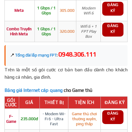
ĐĂNG
1 Gbps / 1
Modem
Meta
305.000
KÝ
Gbps
Wifi 6
ĐĂNG
Wifi 6 + 1
Combo Truyền
1 Gbps / 1
320.000
FPT Play
KÝ
Hình Meta
Gbps
Box
0948.306.111
📍
Tổng đài lắp mạng FPT
:
Trên là một số gói cước cơ bản ban đầu dành cho khách
hàng cá nhân, gia đình.
Bảng giá Internet cáp quang
cho Game thủ
GÓI
GIÁ
THIẾT BỊ
TIỆN ÍCH
ĐĂNG KÝ
CƯỚC
ĐĂNG
- Modem Wi-
Game thủ chơi
F-
235.000đ
Fi 6 - Ultra
thường xuyên,
KÝ
Game
Fast
ping thấp