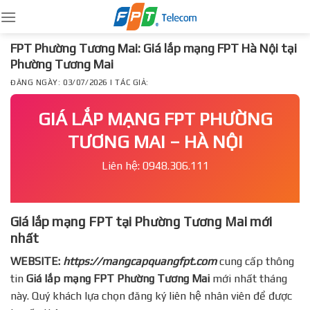
Skip
to
content
FPT Phường Tương Mai: Giá lắp mạng FPT Hà Nội tại
Phường Tương Mai
ĐĂNG NGÀY: 03/07/2026 | TÁC GIẢ:
GIÁ LẮP MẠNG FPT PHƯỜNG
TƯƠNG MAI – HÀ NỘI
Liên hệ: 0948.306.111
Giá lắp mạng FPT tại Phường Tương Mai mới
nhất
WEBSITE:
https://mangcapquangfpt.com
cung cấp thông
tin
Giá lắp mạng FPT
Phường Tương Mai
mới nhất tháng
này. Quý khách lựa chọn đăng ký liên hệ nhân viên để được