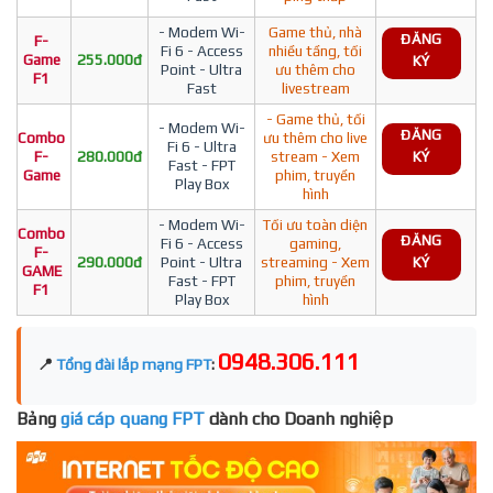
- Modem Wi-
Game thủ, nhà
ĐĂNG
F-
Fi 6 - Access
nhiều tầng, tối
Game
255.000đ
KÝ
Point - Ultra
ưu thêm cho
F1
Fast
livestream
- Game thủ, tối
- Modem Wi-
ĐĂNG
Combo
ưu thêm cho live
Fi 6 - Ultra
F-
280.000đ
stream - Xem
KÝ
Fast - FPT
Game
phim, truyền
Play Box
hình
- Modem Wi-
Tối ưu toàn diện
Combo
ĐĂNG
Fi 6 - Access
gaming,
F-
290.000đ
Point - Ultra
streaming - Xem
KÝ
GAME
Fast - FPT
phim, truyền
F1
Play Box
hình
0948.306.111
📍
Tổng đài lắp mạng FPT
:
Bảng
giá cáp quang FPT
dành cho Doanh nghiệp