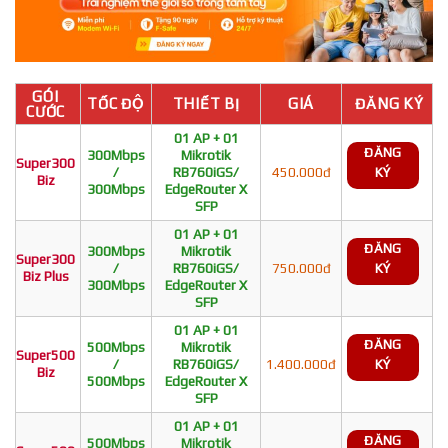
GÓI
TỐC ĐỘ
THIẾT BỊ
GIÁ
ĐĂNG KÝ
CƯỚC
01 AP + 01
ĐĂNG
300Mbps
Mikrotik
Super300
/
RB760iGS/
450.000đ
KÝ
Biz
300Mbps
EdgeRouter X
SFP
01 AP + 01
ĐĂNG
300Mbps
Mikrotik
Super300
/
RB760iGS/
750.000đ
KÝ
Biz Plus
300Mbps
EdgeRouter X
SFP
01 AP + 01
ĐĂNG
500Mbps
Mikrotik
Super500
/
RB760iGS/
1.400.000đ
KÝ
Biz
500Mbps
EdgeRouter X
SFP
01 AP + 01
ĐĂNG
500Mbps
Mikrotik