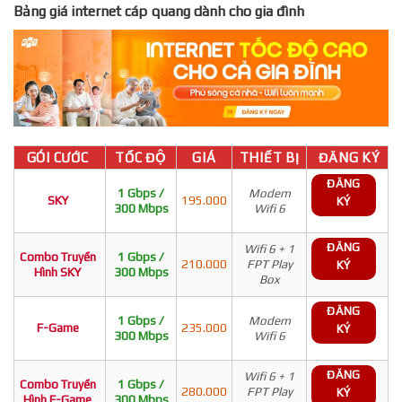
Bảng giá internet cáp quang dành cho gia đình
GÓI CƯỚC
TỐC ĐỘ
GIÁ
THIẾT BỊ
ĐĂNG KÝ
ĐĂNG
1 Gbps /
Modem
SKY
195.000
KÝ
300 Mbps
Wifi 6
ĐĂNG
Wifi 6 + 1
Combo Truyền
1 Gbps /
210.000
FPT Play
KÝ
Hình SKY
300 Mbps
Box
ĐĂNG
1 Gbps /
Modem
F-Game
235.000
KÝ
300 Mbps
Wifi 6
ĐĂNG
Wifi 6 + 1
Combo Truyền
1 Gbps /
280.000
FPT Play
KÝ
Hình F-Game
300 Mbps