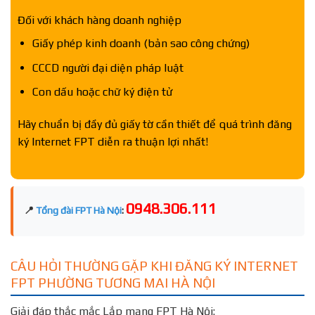
Đối với khách hàng doanh nghiệp
Giấy phép kinh doanh (bản sao công chứng)
CCCD người đại diện pháp luật
Con dấu hoặc chữ ký điện tử
Hãy chuẩn bị đầy đủ giấy tờ cần thiết để quá trình đăng
ký Internet FPT diễn ra thuận lợi nhất!
0948.306.111
📍
Tổng đài FPT Hà Nội
:
CÂU HỎI THƯỜNG GẶP KHI ĐĂNG KÝ INTERNET
FPT PHƯỜNG TƯƠNG MAI HÀ NỘI
Giải đáp thắc mắc Lắp mạng FPT Hà Nội: