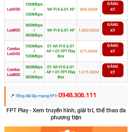
ĐĂNG
500Mbps
Lux500
/
Wi-Fi 6 & 01 AP
800.000đ
KÝ
500Mbps
ĐĂNG
800Mbps
Lux800
/
Wi-Fi 6 & 01 AP
1.000.000đ
KÝ
800Mbps
ĐĂNG
500Mbps
01 Wi-Fi 6 & 01
Combo
/
AP + 01 FPT Play
875.600đ
KÝ
Lux500
500Mbps
Box
ĐĂNG
800Mbps
01 Wi-Fi 6 & 01
Combo
/
AP + 01 FPT Play
1.075.600đ
KÝ
Lux800
800Mbps
Box
0948.306.111
📍
Tổng đài lắp mạng FPT
:
FPT Play - Xem truyền hình, giải trí, thể thao đa
phương tiện