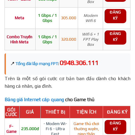
Box
ĐĂNG
1 Gbps / 1
Modem
Meta
305.000
KÝ
Gbps
Wifi 6
ĐĂNG
Wifi 6 + 1
Combo Truyền
1 Gbps / 1
320.000
FPT Play
KÝ
Hình Meta
Gbps
Box
0948.306.111
📍
Tổng đài lắp mạng FPT
:
Trên là một số gói cước cơ bản ban đầu dành cho khách
hàng cá nhân, gia đình.
Bảng giá Internet cáp quang
cho Game thủ
GÓI
GIÁ
THIẾT BỊ
TIỆN ÍCH
ĐĂNG KÝ
CƯỚC
ĐĂNG
- Modem Wi-
Game thủ chơi
F-
235.000đ
Fi 6 - Ultra
thường xuyên,
KÝ
Game
Fast
ping thấp