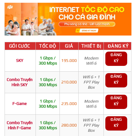
GÓI CƯỚC
TỐC ĐỘ
GIÁ
THIẾT BỊ
ĐĂNG KÝ
ĐĂNG
1 Gbps /
Modem
SKY
195.000
KÝ
300 Mbps
Wifi 6
ĐĂNG
Wifi 6 + 1
Combo Truyền
1 Gbps /
210.000
FPT Play
KÝ
Hình SKY
300 Mbps
Box
ĐĂNG
1 Gbps /
Modem
F-Game
235.000
KÝ
300 Mbps
Wifi 6
ĐĂNG
Wifi 6 + 1
Combo Truyền
1 Gbps /
280.000
FPT Play
KÝ
Hình F-Game
300 Mbps
Box