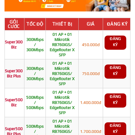
GÓI
TỐC ĐỘ
THIẾT BỊ
GIÁ
ĐĂNG KÝ
CƯỚC
01 AP + 01
ĐĂNG
300Mbps
Mikrotik
Super300
/
RB760iGS/
450.000đ
KÝ
Biz
300Mbps
EdgeRouter X
SFP
01 AP + 01
ĐĂNG
300Mbps
Mikrotik
Super300
/
RB760iGS/
750.000đ
KÝ
Biz Plus
300Mbps
EdgeRouter X
SFP
01 AP + 01
ĐĂNG
500Mbps
Mikrotik
Super500
/
RB760iGS/
1.400.000đ
KÝ
Biz
500Mbps
EdgeRouter X
SFP
01 AP + 01
ĐĂNG
500Mbps
Mikrotik
Super500
/
RB760iGS/
1.700.000đ
KÝ
Biz Plus