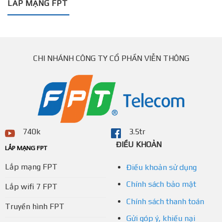
LẮP MẠNG FPT
CHI NHÁNH CÔNG TY CỔ PHẦN VIỄN THÔNG
740k
3.5tr
ĐIỀU KHOẢN
LẮP MẠNG FPT
Lắp mạng FPT
Điều khoản sử dụng
Chính sách bảo mật
Lắp wifi 7 FPT
Chính sách thanh toán
Truyền hình FPT
Gửi góp ý, khiếu nại