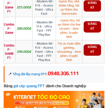
- Modem Wi-
Game thủ, nhà
ĐĂNG
F-
Fi 6 - Access
nhiều tầng, tối
Game
255.000đ
KÝ
Point - Ultra
ưu thêm cho
F1
Fast
livestream
- Game thủ, tối
- Modem Wi-
ĐĂNG
Combo
ưu thêm cho live
Fi 6 - Ultra
F-
280.000đ
stream - Xem
KÝ
Fast - FPT
Game
phim, truyền
Play Box
hình
- Modem Wi-
Tối ưu toàn diện
Combo
ĐĂNG
Fi 6 - Access
gaming,
F-
290.000đ
Point - Ultra
streaming - Xem
KÝ
GAME
Fast - FPT
phim, truyền
F1
Play Box
hình
0948.306.111
📍
Tổng đài lắp mạng FPT
:
Bảng
giá cáp quang FPT
dành cho Doanh nghiệp