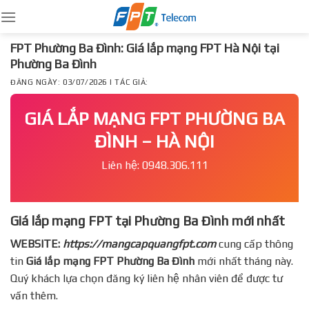
Skip
to
content
FPT Phường Ba Đình: Giá lắp mạng FPT Hà Nội tại
Phường Ba Đình
ĐĂNG NGÀY: 03/07/2026 | TÁC GIẢ:
GIÁ LẮP MẠNG FPT PHƯỜNG BA
ĐÌNH – HÀ NỘI
Liên hệ: 0948.306.111
Giá lắp mạng FPT tại Phường Ba Đình mới nhất
WEBSITE:
https://mangcapquangfpt.com
cung cấp thông
tin
Giá lắp mạng FPT
Phường Ba Đình
mới nhất tháng này.
Quý khách lựa chọn đăng ký liên hệ nhân viên để được tư
vấn thêm.