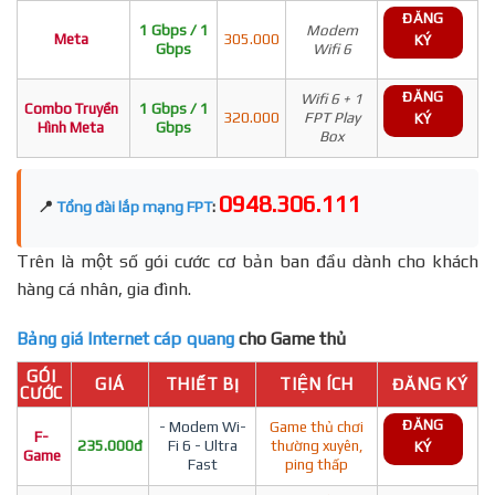
ĐĂNG
1 Gbps / 1
Modem
Meta
305.000
KÝ
Gbps
Wifi 6
ĐĂNG
Wifi 6 + 1
Combo Truyền
1 Gbps / 1
320.000
FPT Play
KÝ
Hình Meta
Gbps
Box
0948.306.111
📍
Tổng đài lắp mạng FPT
:
Trên là một số gói cước cơ bản ban đầu dành cho khách
hàng cá nhân, gia đình.
Bảng giá Internet cáp quang
cho Game thủ
GÓI
GIÁ
THIẾT BỊ
TIỆN ÍCH
ĐĂNG KÝ
CƯỚC
ĐĂNG
- Modem Wi-
Game thủ chơi
F-
235.000đ
Fi 6 - Ultra
thường xuyên,
KÝ
Game
Fast
ping thấp