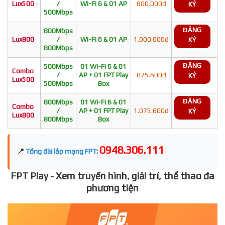
Lux500
/
Wi-Fi 6 & 01 AP
800.000đ
KÝ
500Mbps
ĐĂNG
800Mbps
Lux800
/
Wi-Fi 6 & 01 AP
1.000.000đ
KÝ
800Mbps
ĐĂNG
500Mbps
01 Wi-Fi 6 & 01
Combo
/
AP + 01 FPT Play
875.600đ
KÝ
Lux500
500Mbps
Box
ĐĂNG
800Mbps
01 Wi-Fi 6 & 01
Combo
/
AP + 01 FPT Play
1.075.600đ
KÝ
Lux800
800Mbps
Box
0948.306.111
📍
Tổng đài lắp mạng FPT
:
FPT Play - Xem truyền hình, giải trí, thể thao đa
phương tiện